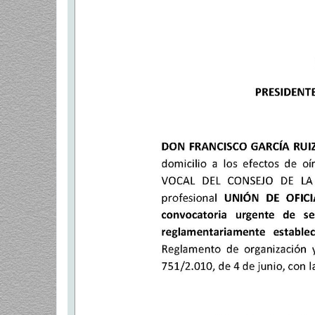
a
j
e