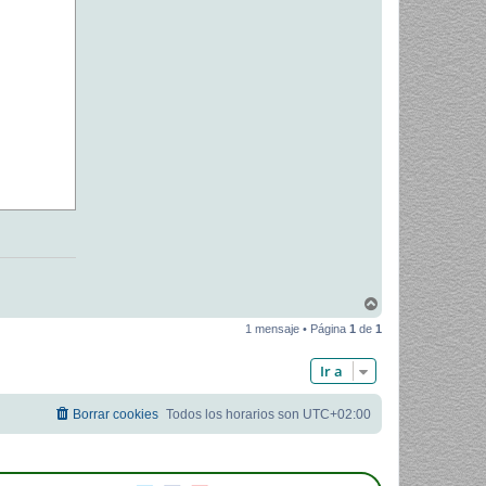
A
r
1 mensaje • Página
1
de
1
r
i
b
Ir a
a
Borrar cookies
Todos los horarios son
UTC+02:00