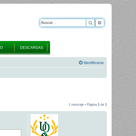
Buscar
Búsqueda avanza
RO
DESCARGAS
Identificarse
1 mensaje • Página
1
de
1