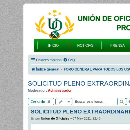
INICIO
NOTICIAS
PRENSA
Enlaces rápidos
FAQ
Índice general
FORO GENERAL PARA TODOS LOS US
SOLICITUD PLENO EXTRAORDIN
Moderador:
Administrador
Bu
Cerrado
SOLICITUD PLENO EXTRAORDINAR
M
por
Union de Oficiales
»
07 May 2021, 22:48
e
n
s