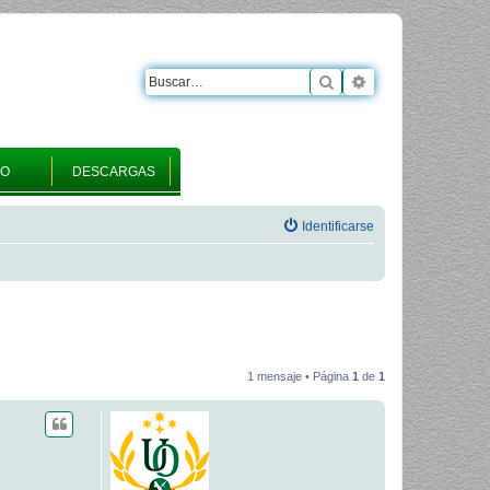
Buscar
Búsqueda avanza
RO
DESCARGAS
Identificarse
1 mensaje • Página
1
de
1