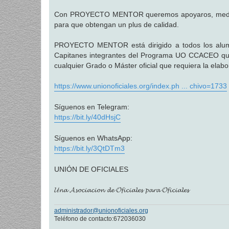
a
j
Con PROYECTO MENTOR queremos apoyaros, mediante 
e
para que obtengan un plus de calidad.
PROYECTO MENTOR está dirigido a todos los alumno
Capitanes integrantes del Programa UO CCACEO que
cualquier Grado o Máster oficial que requiera la ela
https://www.unionoficiales.org/index.ph ... chivo=1733
Síguenos en Telegram:
https://bit.ly/40dHsjC
Síguenos en WhatsApp:
https://bit.ly/3QtDTm3
UNIÓN DE OFICIALES
𝓤𝓷𝓪 𝓐𝓼𝓸𝓬𝓲𝓪𝓬𝓲𝓸𝓷 𝓭𝓮 𝓞𝓯𝓲𝓬𝓲𝓪𝓵𝓮𝓼 𝓹𝓪𝓻𝓪 𝓞𝓯𝓲𝓬𝓲𝓪𝓵𝓮𝓼
administrador@unionoficiales.org
Teléfono de contacto:672036030