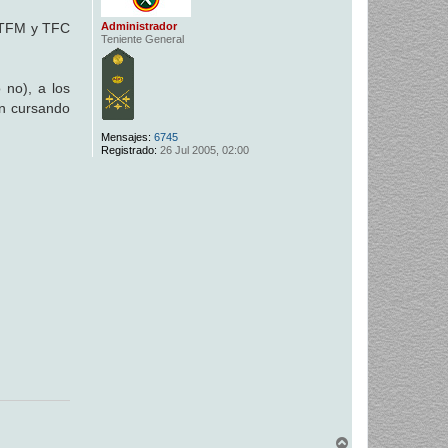
Administrador
, TFM y TFC
Teniente General
 no), a los
n cursando
Mensajes:
6745
Registrado:
26 Jul 2005, 02:00
A