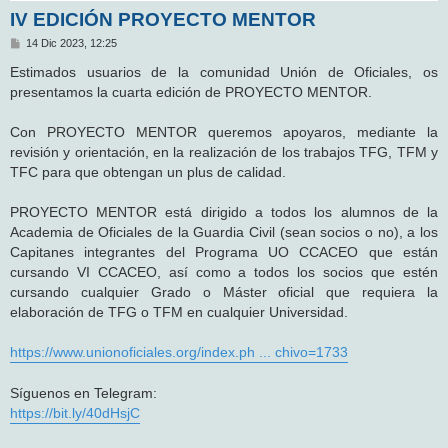
IV EDICIÓN PROYECTO MENTOR
M
14 Dic 2023, 12:25
e
n
Estimados usuarios de la comunidad Unión de Oficiales, os
s
presentamos la cuarta edición de PROYECTO MENTOR.
a
j
e
Con PROYECTO MENTOR queremos apoyaros, mediante la
revisión y orientación, en la realización de los trabajos TFG, TFM y
TFC para que obtengan un plus de calidad.
PROYECTO MENTOR está dirigido a todos los alumnos de la
Academia de Oficiales de la Guardia Civil (sean socios o no), a los
Capitanes integrantes del Programa UO CCACEO que están
cursando VI CCACEO, así como a todos los socios que estén
cursando cualquier Grado o Máster oficial que requiera la
elaboración de TFG o TFM en cualquier Universidad.
https://www.unionoficiales.org/index.ph ... chivo=1733
Síguenos en Telegram:
https://bit.ly/40dHsjC