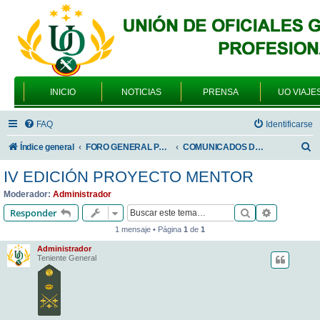
INICIO
NOTICIAS
PRENSA
UO VIAJE
FAQ
Identificarse
B
Índice general
FORO GENERAL PARA TODOS LOS USUARIOS
COMUNICADOS DE LA UNIÓN DE OFICIALES
u
IV EDICIÓN PROYECTO MENTOR
s
Moderador:
Administrador
c
Buscar
Búsqueda 
Responder
a
1 mensaje • Página
1
de
1
r
Administrador
Teniente General