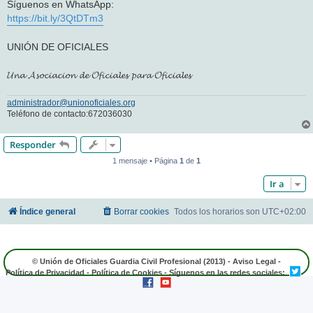
Síguenos en WhatsApp:
https://bit.ly/3QtDTm3
UNIÓN DE OFICIALES
𝓤𝓷𝓪 𝓐𝓼𝓸𝓬𝓲𝓪𝓬𝓲𝓸𝓷 𝓭𝓮 𝓞𝓯𝓲𝓬𝓲𝓪𝓵𝓮𝓼 𝓹𝓪𝓻𝓪 𝓞𝓯𝓲𝓬𝓲𝓪𝓵𝓮𝓼
administrador@unionoficiales.org
Teléfono de contacto:672036030
Responder
1 mensaje • Página
1
de
1
Ir a
Índice general
Borrar cookies
Todos los horarios son
UTC+02:00
© Unión de Oficiales Guardia Civil Profesional (2013) -
Aviso Legal
-
Política de Privacidad
-
Política de Cookies
- Síguenos en las redes sociales: