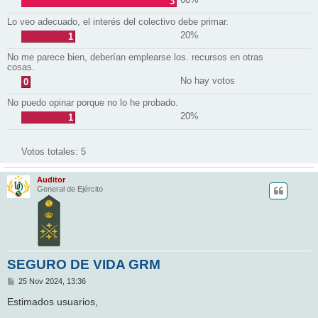
3
Lo veo adecuado, el interés del colectivo debe primar.
20%
1
No me parece bien, deberían emplearse los. recursos en otras
cosas.
No hay votos
0
No puedo opinar porque no lo he probado.
20%
1
Votos totales:
5
Auditor
General de Ejército
SEGURO DE VIDA GRM
M
25 Nov 2024, 13:36
e
n
Estimados usuarios,
s
a