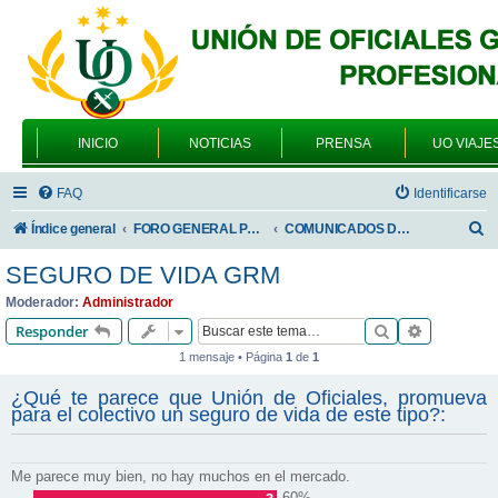
INICIO
NOTICIAS
PRENSA
UO VIAJE
FAQ
Identificarse
B
Índice general
FORO GENERAL PARA TODOS LOS USUARIOS
COMUNICADOS DE LA UNIÓN DE OFICIALES
u
SEGURO DE VIDA GRM
s
Moderador:
Administrador
c
Buscar
Búsqueda 
Responder
a
1 mensaje • Página
1
de
1
r
¿Qué te parece que Unión de Oficiales, promueva
para el colectivo un seguro de vida de este tipo?:
Me parece muy bien, no hay muchos en el mercado.
60%