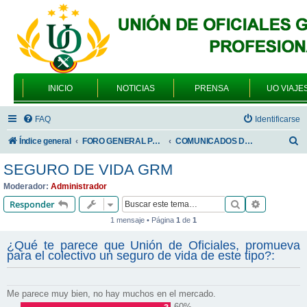
INICIO
NOTICIAS
PRENSA
UO VIAJE
FAQ
Identificarse
B
Índice general
FORO GENERAL PARA TODOS LOS USUARIOS
COMUNICADOS DE LA UNIÓN DE OFICIALES
u
SEGURO DE VIDA GRM
s
Moderador:
Administrador
c
Buscar
Búsqueda 
Responder
a
1 mensaje • Página
1
de
1
r
¿Qué te parece que Unión de Oficiales, promueva
para el colectivo un seguro de vida de este tipo?:
Me parece muy bien, no hay muchos en el mercado.
60%