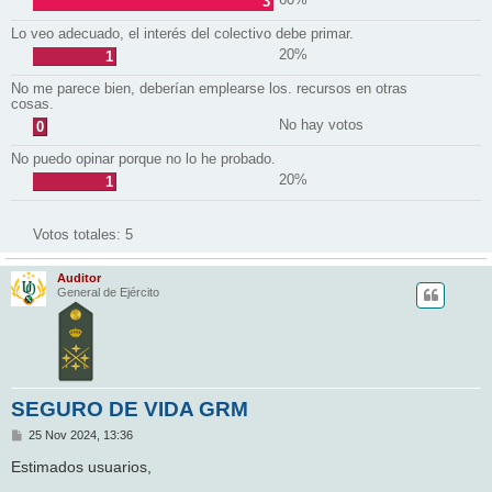
3
Lo veo adecuado, el interés del colectivo debe primar.
20%
1
No me parece bien, deberían emplearse los. recursos en otras
cosas.
No hay votos
0
No puedo opinar porque no lo he probado.
20%
1
Votos totales:
5
Auditor
General de Ejército
SEGURO DE VIDA GRM
M
25 Nov 2024, 13:36
e
n
Estimados usuarios,
s
a