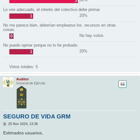
3
Lo veo adecuado, el interés del colectivo debe primar.
20%
1
No me parece bien, deberían emplearse los. recursos en otras
cosas.
No hay votos
0
No puedo opinar porque no lo he probado.
20%
1
Votos totales:
5
Auditor
General de Ejército
SEGURO DE VIDA GRM
M
25 Nov 2024, 13:36
e
n
Estimados usuarios,
s
a