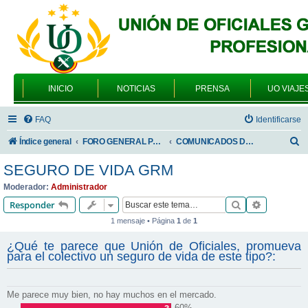
INICIO
NOTICIAS
PRENSA
UO VIAJE
FAQ
Identificarse
B
Índice general
FORO GENERAL PARA TODOS LOS USUARIOS
COMUNICADOS DE LA UNIÓN DE OFICIALES
u
SEGURO DE VIDA GRM
s
Moderador:
Administrador
c
Buscar
Búsqueda 
Responder
a
1 mensaje • Página
1
de
1
r
¿Qué te parece que Unión de Oficiales, promueva
para el colectivo un seguro de vida de este tipo?:
Me parece muy bien, no hay muchos en el mercado.
60%