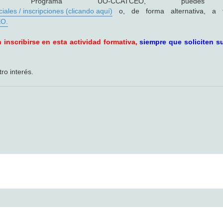
Programa UO-CCATCEO, puedes vi
ales / inscripciones (clicando aquí)
o, de forma alternativa, a t
EO.
inscribirse en esta actividad formativa,
siempre que soliciten su
o interés.