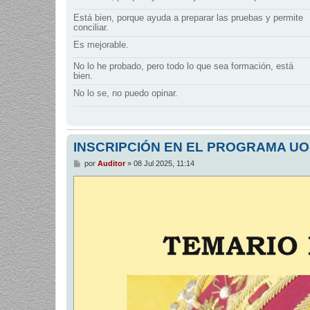
Está bien, porque ayuda a preparar las pruebas y permite
conciliar.
Es mejorable.
No lo he probado, pero todo lo que sea formación, está
bien.
No lo se, no puedo opinar.
INSCRIPCIÓN EN EL PROGRAMA UO
M
por
Auditor
»
08 Jul 2025, 11:14
e
n
s
a
j
e