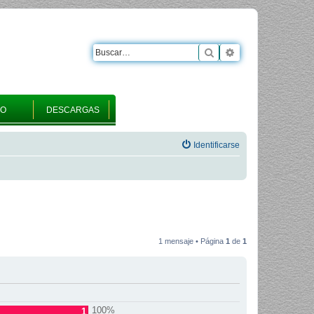
Buscar
Búsqueda avanza
RO
DESCARGAS
Identificarse
1 mensaje • Página
1
de
1
100%
1