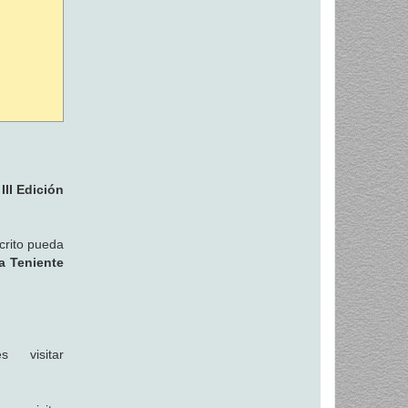
III Edición
crito pueda
a Teniente
s visitar