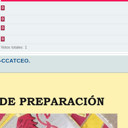
0
0
0
0
Votos totales:
1
-CCATCEO.