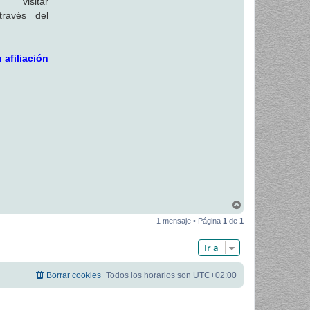
sitar
ravés del
 afiliación
A
r
1 mensaje • Página
1
de
1
r
i
b
Ir a
a
Borrar cookies
Todos los horarios son
UTC+02:00