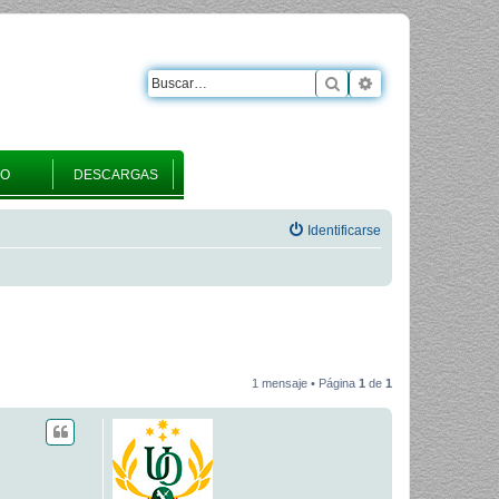
Buscar
Búsqueda avanza
RO
DESCARGAS
Identificarse
1 mensaje • Página
1
de
1