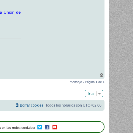
n a Unión de
A
r
1 mensaje • Página
1
de
1
r
i
b
Ir a
a
Borrar cookies
Todos los horarios son
UTC+02:00
 en las redes sociales: