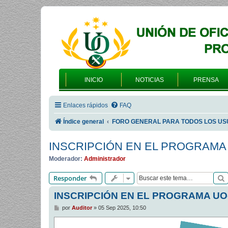
INICIO
NOTICIAS
PRENSA
Enlaces rápidos
FAQ
Índice general
FORO GENERAL PARA TODOS LOS US
INSCRIPCIÓN EN EL PROGRAMA
Moderador:
Administrador
Responder
INSCRIPCIÓN EN EL PROGRAMA UO
M
por
Auditor
»
05 Sep 2025, 10:50
e
n
s