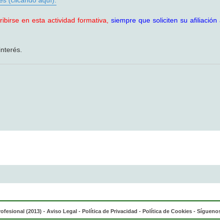
s (clicando aquí).
ibirse en esta actividad formativa,
siempre que soliciten su afiliació
nterés.
rofesional (2013) -
Aviso Legal
-
Política de Privacidad
-
Política de Cookies
- Síguenos