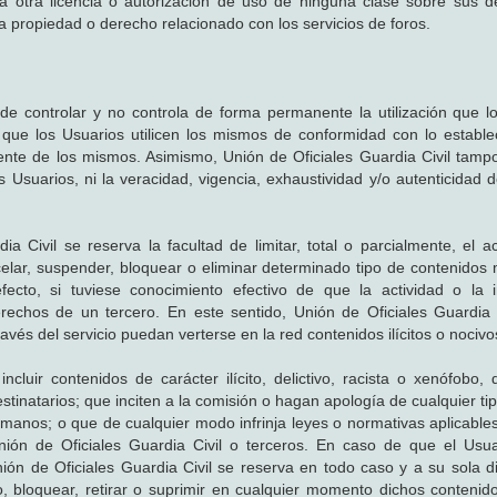
a otra licencia o autorización de uso de ninguna clase sobre sus 
tra propiedad o derecho relacionado con los servicios de foros.
 de controlar y no controla de forma permanente la utilización que l
a que los Usuarios utilicen los mismos de conformidad con lo estable
ente de los mismos. Asimismo, Unión de Oficiales Guardia Civil tampo
los Usuarios, ni la veracidad, vigencia, exhaustividad y/o autenticidad 
dia Civil se reserva la facultad de limitar, total o parcialmente, el 
elar, suspender, bloquear o eliminar determinado tipo de contenidos 
efecto, si tuviese conocimiento efectivo de que la actividad o la 
rechos de un tercero. En este sentido, Unión de Oficiales Guardia 
través del servicio puedan verterse en la red contenidos ilícitos o nocivo
luir contenidos de carácter ilícito, delictivo, racista o xenófobo, d
stinatarios; que inciten a la comisión o hagan apología de cualquier tip
umanos; o que de cualquier modo infrinja leyes o normativas aplicables
ión de Oficiales Guardia Civil o terceros. En caso de que el Usua
ión de Oficiales Guardia Civil se reserva en todo caso y a su sola di
, bloquear, retirar o suprimir en cualquier momento dichos contenidos