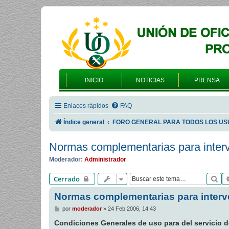
INICIO
NOTICIAS
PRENSA
Enlaces rápidos
FAQ
Índice general
FORO GENERAL PARA TODOS LOS US
Normas complementarias para interv
Moderador:
Administrador
Bu
Cerrado
Normas complementarias para interve
M
por
moderador
»
24 Feb 2006, 14:43
e
n
Condiciones Generales de uso para del servicio de
s