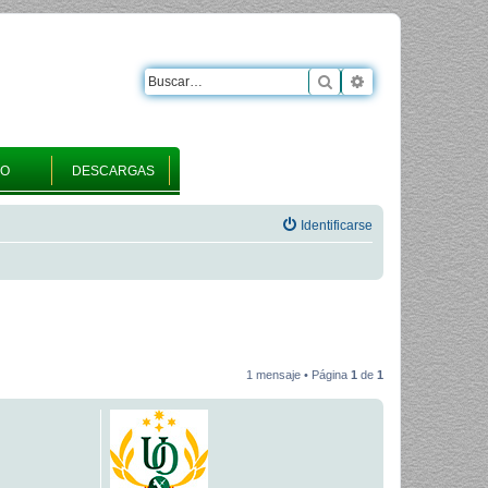
Buscar
Búsqueda avanza
RO
DESCARGAS
Identificarse
1 mensaje • Página
1
de
1