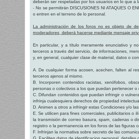
deberán ser respetadas por los usuarios en lo que a l
- No se permitirán DISCUSIONES NI ATAQUES O E
o entren en el terreno de lo personal.
La administración de los foros no es objeto de de
moderadores, deberá hacerse mediante mensaje priv
En particular, y a título meramente enunciativo y no
terceros a través del servicio, de informaciones, men
y, en general, cualquier clase de material, datos o co
A. De cualquier forma acosen, acechen, falten al r
terceros ajenos al mismo.
B. Incorporen contenidos racistas, xenófobos, obs
personas o colectivos a los que puedan pertenecer o 
C. Difundan contenidos que puedan infringir o vulner
infrinja cualesquiera derechos de propiedad intelectual
D. Animen a otros a infringir estas Condiciones y/o la
E. Se utilicen para fines comerciales, publicitarios o 
la transmisión de correo basura, spam, cadenas o dist
registro o la permanencia en los foros de las figura
F. Infrinjan la normativa sobre secreto de las comunic
G. Faciliten datos de identificacion personal, detalles o