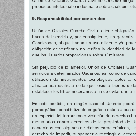
Unión de Oficiales Guardia Civil no concede ningun
propiedad intelectual e industrial o sobre cualquier o
9. Responsabilidad por contenidos
Unión de Oficiales Guardia Civil no tiene obligación
hacen del servicio y, por consiguiente, no garantiz
Condiciones, ni que hagan un uso diligente y/o prud
obligación de verificar y no verifica la identidad de 
que los Usuarios proporcionan sobre sí mismos.
Sin perjuicio de lo anterior, Unión de Oficiales Guar
servicios a determinados Usuarios, así como de canc
utilización de instrumentos tecnológicos aptos al 
almacenada es ilícita o de que lesiona bienes o de
establecer los filtros necesarios a fin de evitar que a 
En este sentido, en ningún caso el Usuario podrá inc
pornográfico, constitutivo de engaño o estafa a sus de
en especial del terrorismo o violación de derechos h
atentatorios contra derechos de la propiedad de Un
contenidos con algunas de dichas características, Un
derecho de impedir, suspender o restringir el acceso