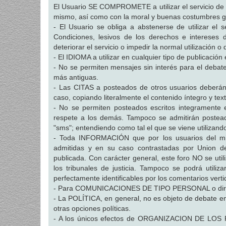
El Usuario SE COMPROMETE a utilizar el servicio de c
mismo, así como con la moral y buenas costumbres ge
- El Usuario se obliga a abstenerse de utilizar el se
Condiciones, lesivos de los derechos e intereses d
deteriorar el servicio o impedir la normal utilización o 
- El IDIOMA a utilizar en cualquier tipo de publicaci
- No se permiten mensajes sin interés para el debate,
más antiguas.
- Las CITAS a posteados de otros usuarios deberán h
caso, copiando literalmente el contenido íntegro y text
- No se permiten posteados escritos integramente 
respete a los demás. Tampoco se admitirán posteado
"sms"; entendiendo como tal el que se viene utilizand
- Toda INFORMACIÓN que por los usuarios del mism
admitidas y en su caso contrastadas por Union d
publicada. Con carácter general, este foro NO se ut
los tribunales de justicia. Tampoco se podrá utili
perfectamente identificables por los comentarios verti
- Para COMUNICACIONES DE TIPO PERSONAL o dirigidas
- La POLÍTICA, en general, no es objeto de debate en 
otras opciones políticas.
- A los únicos efectos de ORGANIZACION DE LOS FO