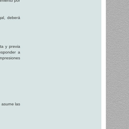
limiento por
gal, deberá
ta y previa
responder a
impresiones
io asume las