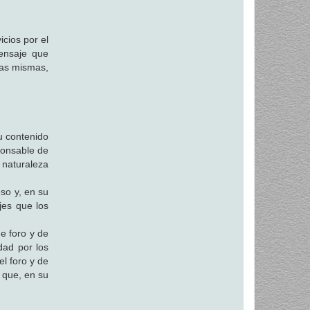
icios por el
mensaje que
las mismas,
u contenido
ponsable de
 naturaleza
eso y, en su
jes que los
de foro y de
dad por los
el foro y de
s que, en su