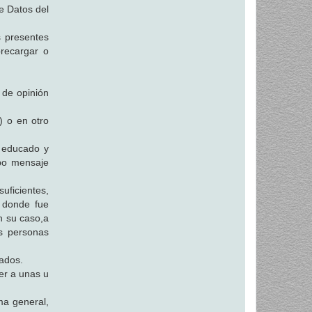
e Datos del
s presentes
brecargar o
 de opinión
) o en otro
a educado y
ipo mensaje
ficientes,
 donde fue
n su caso,a
as personas
ados.
er a unas u
a general,