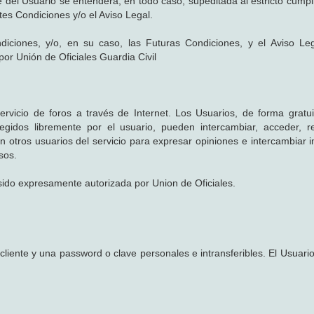
te del Usuario se entenderá, en todo caso, supeditada al estricto cump
tes Condiciones y/o el Aviso Legal.
diciones, y/o, en su caso, las Futuras Condiciones, y el Aviso Le
 por Unión de Oficiales Guardia Civil
ervicio de foros a través de Internet. Los Usuarios, de forma gratui
egidos libremente por el usuario, pueden intercambiar, acceder, 
 otros usuarios del servicio para expresar opiniones e intercambiar 
sos.
sido expresamente autorizada por Union de Oficiales.
 cliente y una password o clave personales e intransferibles. El Usuar