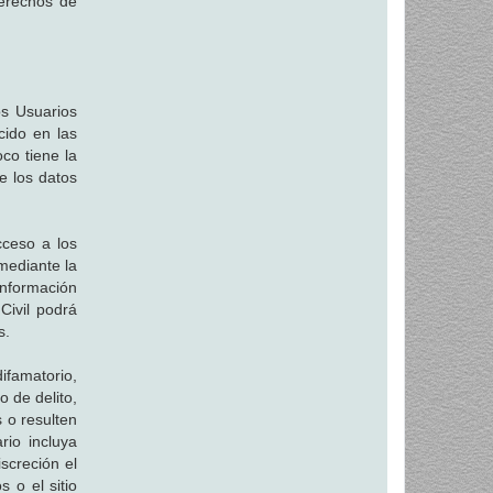
derechos de
os Usuarios
cido en las
co tiene la
de los datos
acceso a los
mediante la
información
Civil podrá
s.
ifamatorio,
o de delito,
 o resulten
rio incluya
screción el
 o el sitio