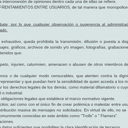
a interconexión de opiniones dentro cada una de ellas se refiere.
NFRENTAMIENTOS ENTRE USUARIOS, de tal manera que monopolicen
bate; por lo que cualquier observación o sugerencia al administra
ado.
 exhaustivo, queda prohibida la transmisión, difusión o puesta a dis
sajes, gráficos, archivos de sonido y/o imagen, fotografías, grabacion
ntenidos que:
espeto, injurien, calumnien, amenacen o abusen de otros miembros de
cenos o de cualquier modo censurables, que atenten contra la dign
representar y que puedan herir la sensibilidad de quien acceda a los 
ar los derechos legales de los demás, como material difamatorio o cuy
 o industrial.
s obligaciones legales que establece el marco normativo vigente.
ilícitos; así como con el único fin de crear polémica o malestar entre us
ribución masiva de mensajes no solicitados. En virtud de ello, no se p
s comunmente conocidas en este ámbito como "Trolls" o " Flamers".
aciones.
 datos suficientes que posibiliten la clara identificación de terceros.