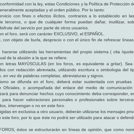
onformidad con la ley, estas Condiciones y la Política de Protección d
neralmente aceptadas y el orden público. Por lo tanto:
rvicio con fines o efectos ilícitos, contrarios a lo establecido en la
e terceros, o que de cualquier forma puedan dañar, inutilizar, so
disfrute del servicio por parte de otros usuarios.
ón en el foro, será con carácter EXCLUSIVO, el ESPAÑOL.
 con objeto de burla, desprecio o con el único fin de refrescar líneas
acerse utilizando las herramientas del propio sistema ( cita /quote
ual de la alusión a la que se refiere.
en letras MAYÚSCULAS (en los foros, es equivalente a gritar). Se
s con redacción abreviada, utilizando escritura o simbologia del t
o, en vez de palabras completas, abreviaturas y signos.
o se difunda en el foro, deberá estar sustentada con pruebas su
e Oficiales, o acompañada del enlace del medio de comunicación
ilizará para denunciar hechos cuyo conocimiento deba corresponder, e
zar para hacer valoraciones personales o profesionales sobre tercer
dos, intervengan o no en este foro.
 en exclusiva a otro usuario, deberán utilizarse los mensajes priv
este foro; por lo que éste no podrá ser utilizado para atacar o defend
ROS, éstos se estructurarán en líneas de opinión, que como norm