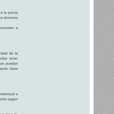
a la previa
los términos
mprometen a
idad de la
uedan tener
 que puedan
quier clase
ntelectual e
zarlos según