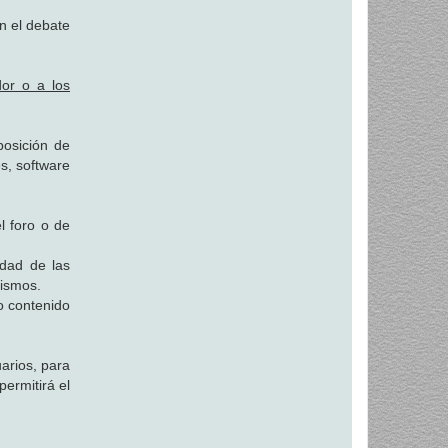
 el debate
dor o a los
posición de
es, software
l foro o de
idad de las
mismos.
o contenido
uarios, para
ermitirá el