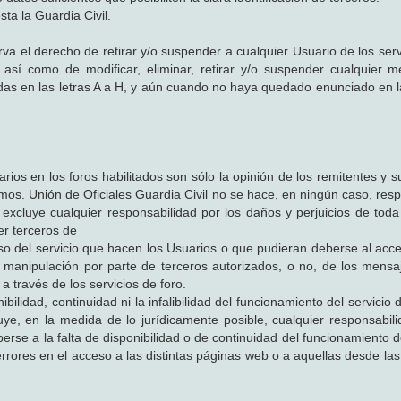
ta la Guardia Civil.
rva el derecho de retirar y/o suspender a cualquier Usuario de los serv
 así como de modificar, eliminar, retirar y/o suspender cualquier 
adas en las letras A a H, y aún cuando no haya quedado enunciado en 
ios en los foros habilitados son sólo la opinión de los remitentes y s
mos. Unión de Oficiales Guardia Civil no se hace, en ningún caso, res
xcluye cualquier responsabilidad por los daños y perjuicios de toda
r terceros de
 uso del servicio que hacen los Usuarios o que pudieran deberse al acc
 o manipulación por parte de terceros autorizados, o no, de los mensa
 través de los servicios de foro.
bilidad, continuidad ni la infalibilidad del funcionamiento del servicio 
ye, en la medida de lo jurídicamente posible, cualquier responsabili
rse a la falta de disponibilidad o de continuidad del funcionamiento d
errores en el acceso a las distintas páginas web o a aquellas desde la