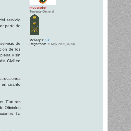
moderador
Teniente General
el servicio
por parte de
Mensajes:
108
servicio de
Registrado:
08 May 2005, 02:00
ción de los
 plena y sin
ia Civil en
strucciones
s en cuanto
as "Futuras
e Oficiales
aciones. La