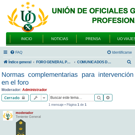
INICIO
NOTICIAS
PRENSA
UO VIAJE
FAQ
Identificarse
B
Índice general
FORO GENERAL PARA TODOS LOS USUARIOS
COMUNICADOS DE LA UNIÓN DE OFICIALES
u
Normas complementarias para intervención
s
en el foro
c
Moderador:
Administrador
a
Buscar
Búsqueda av
Cerrado
r
1 mensaje • Página
1
de
1
moderador
Teniente General