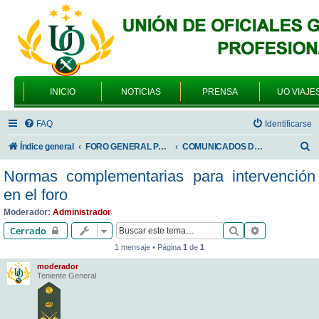
INICIO
NOTICIAS
PRENSA
UO VIAJE
FAQ
Identificarse
B
Índice general
FORO GENERAL PARA TODOS LOS USUARIOS
COMUNICADOS DE LA UNIÓN DE OFICIALES
u
Normas complementarias para intervención
s
en el foro
c
Moderador:
Administrador
a
Buscar
Búsqueda av
Cerrado
r
1 mensaje • Página
1
de
1
moderador
Teniente General