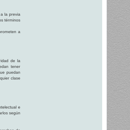
a la previa
los términos
mprometen a
idad de la
uedan tener
 que puedan
quier clase
ntelectual e
zarlos según