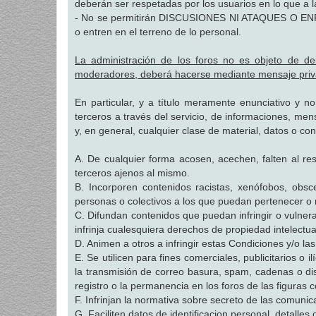
deberán ser respetadas por los usuarios en lo que a l
- No se permitirán DISCUSIONES NI ATAQUES O E
o entren en el terreno de lo personal.
La administración de los foros no es objeto de de
moderadores, deberá hacerse mediante mensaje priv
En particular, y a título meramente enunciativo y no
terceros a través del servicio, de informaciones, men
y, en general, cualquier clase de material, datos o co
A. De cualquier forma acosen, acechen, falten al r
terceros ajenos al mismo.
B. Incorporen contenidos racistas, xenófobos, obs
personas o colectivos a los que puedan pertenecer o 
C. Difundan contenidos que puedan infringir o vulner
infrinja cualesquiera derechos de propiedad intelectual
D. Animen a otros a infringir estas Condiciones y/o la
E. Se utilicen para fines comerciales, publicitarios o 
la transmisión de correo basura, spam, cadenas o dist
registro o la permanencia en los foros de las figura
F. Infrinjan la normativa sobre secreto de las comunic
G. Faciliten datos de identificacion personal, detalles o