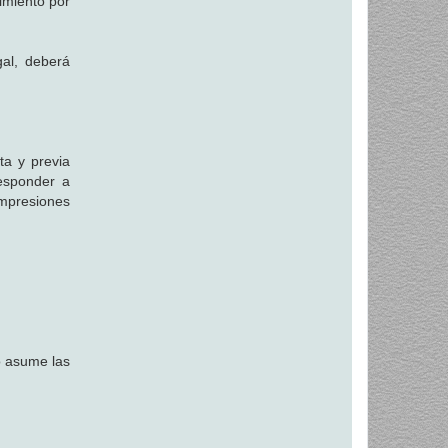
limiento por
gal, deberá
ta y previa
responder a
impresiones
io asume las