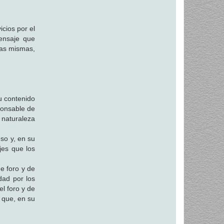
icios por el
mensaje que
las mismas,
u contenido
ponsable de
 naturaleza
eso y, en su
jes que los
de foro y de
dad por los
el foro y de
s que, en su