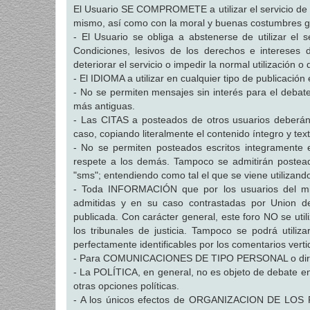
El Usuario SE COMPROMETE a utilizar el servicio de c
mismo, así como con la moral y buenas costumbres ge
- El Usuario se obliga a abstenerse de utilizar el se
Condiciones, lesivos de los derechos e intereses d
deteriorar el servicio o impedir la normal utilización o 
- El IDIOMA a utilizar en cualquier tipo de publicaci
- No se permiten mensajes sin interés para el debate,
más antiguas.
- Las CITAS a posteados de otros usuarios deberán h
caso, copiando literalmente el contenido íntegro y text
- No se permiten posteados escritos integramente 
respete a los demás. Tampoco se admitirán posteado
"sms"; entendiendo como tal el que se viene utilizand
- Toda INFORMACIÓN que por los usuarios del mism
admitidas y en su caso contrastadas por Union d
publicada. Con carácter general, este foro NO se ut
los tribunales de justicia. Tampoco se podrá utili
perfectamente identificables por los comentarios verti
- Para COMUNICACIONES DE TIPO PERSONAL o dirigidas
- La POLÍTICA, en general, no es objeto de debate en 
otras opciones políticas.
- A los únicos efectos de ORGANIZACION DE LOS FO