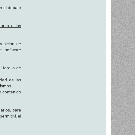
 el debate
dor o a los
posición de
es, software
l foro o de
idad de las
mismos.
o contenido
uarios, para
ermitirá el