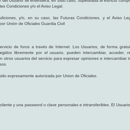
te del Usuario se entenderá, en todo caso, supeditada al estricto cump
tes Condiciones y/o el Aviso Legal.
diciones, y/o, en su caso, las Futuras Condiciones, y el Aviso Le
 por Unión de Oficiales Guardia Civil
ervicio de foros a través de Internet. Los Usuarios, de forma gratui
egidos libremente por el usuario, pueden intercambiar, acceder, 
 otros usuarios del servicio para expresar opiniones e intercambiar 
sos.
sido expresamente autorizada por Union de Oficiales.
 cliente y una password o clave personales e intransferibles. El Usuar