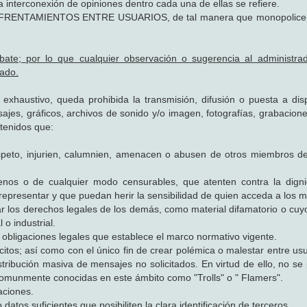
a interconexión de opiniones dentro cada una de ellas se refiere.
NFRENTAMIENTOS ENTRE USUARIOS, de tal manera que monopolicen
bate; por lo que cualquier observación o sugerencia al administra
ado.
 exhaustivo, queda prohibida la transmisión, difusión o puesta a dis
sajes, gráficos, archivos de sonido y/o imagen, fotografías, grabacion
ntenidos que:
espeto, injurien, calumnien, amenacen o abusen de otros miembros de
cenos o de cualquier modo censurables, que atenten contra la dign
representar y que puedan herir la sensibilidad de quien acceda a los 
ar los derechos legales de los demás, como material difamatorio o cuy
 o industrial.
s obligaciones legales que establece el marco normativo vigente.
ilícitos; así como con el único fin de crear polémica o malestar entre us
ribución masiva de mensajes no solicitados. En virtud de ello, no se p
s comunmente conocidas en este ámbito como "Trolls" o " Flamers".
aciones.
 datos suficientes que posibiliten la clara identificación de terceros.