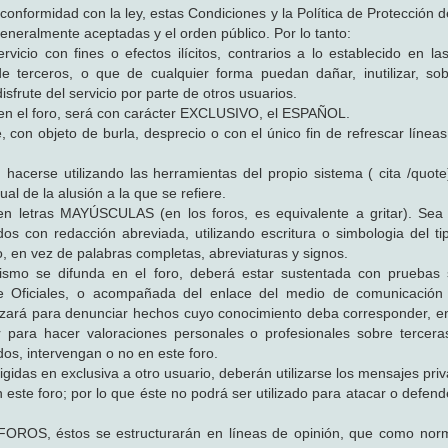
onformidad con la ley, estas Condiciones y la Política de Protección d
neralmente aceptadas y el orden público. Por lo tanto:
rvicio con fines o efectos ilícitos, contrarios a lo establecido en la
e terceros, o que de cualquier forma puedan dañar, inutilizar, so
disfrute del servicio por parte de otros usuarios.
ón en el foro, será con carácter EXCLUSIVO, el ESPAÑOL.
 con objeto de burla, desprecio o con el único fin de refrescar líneas
acerse utilizando las herramientas del propio sistema ( cita /quote
ual de la alusión a la que se refiere.
en letras MAYÚSCULAS (en los foros, es equivalente a gritar). Se
s con redacción abreviada, utilizando escritura o simbologia del t
o, en vez de palabras completas, abreviaturas y signos.
o se difunda en el foro, deberá estar sustentada con pruebas su
e Oficiales, o acompañada del enlace del medio de comunicación
ilizará para denunciar hechos cuyo conocimiento deba corresponder, e
zar para hacer valoraciones personales o profesionales sobre tercer
dos, intervengan o no en este foro.
 en exclusiva a otro usuario, deberán utilizarse los mensajes priv
este foro; por lo que éste no podrá ser utilizado para atacar o defend
ROS, éstos se estructurarán en líneas de opinión, que como norm