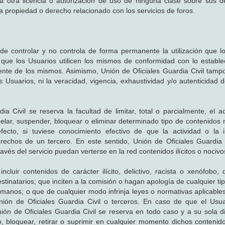
a otra licencia o autorización de uso de ninguna clase sobre sus 
tra propiedad o derecho relacionado con los servicios de foros.
 de controlar y no controla de forma permanente la utilización que l
a que los Usuarios utilicen los mismos de conformidad con lo estable
ente de los mismos. Asimismo, Unión de Oficiales Guardia Civil tampo
los Usuarios, ni la veracidad, vigencia, exhaustividad y/o autenticidad 
dia Civil se reserva la facultad de limitar, total o parcialmente, el 
elar, suspender, bloquear o eliminar determinado tipo de contenidos 
efecto, si tuviese conocimiento efectivo de que la actividad o la 
rechos de un tercero. En este sentido, Unión de Oficiales Guardia 
través del servicio puedan verterse en la red contenidos ilícitos o nocivo
luir contenidos de carácter ilícito, delictivo, racista o xenófobo, d
stinatarios; que inciten a la comisión o hagan apología de cualquier tip
umanos; o que de cualquier modo infrinja leyes o normativas aplicables
ión de Oficiales Guardia Civil o terceros. En caso de que el Usua
ión de Oficiales Guardia Civil se reserva en todo caso y a su sola di
, bloquear, retirar o suprimir en cualquier momento dichos contenidos