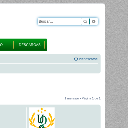
Buscar
Búsqueda avanza
RO
DESCARGAS
Identificarse
1 mensaje • Página
1
de
1