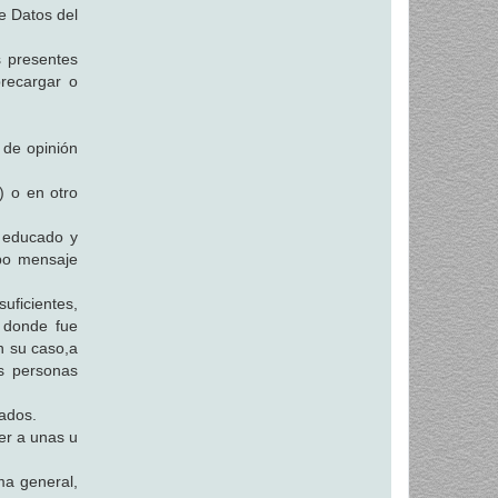
e Datos del
s presentes
brecargar o
 de opinión
) o en otro
a educado y
ipo mensaje
ficientes,
 donde fue
n su caso,a
as personas
ados.
er a unas u
a general,