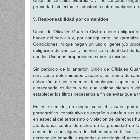
Unión de Oficiales Guardia Civil no concede ningun
propiedad intelectual e industrial o sobre cualquier o
9. Responsabilidad por contenidos
Unión de Oficiales Guardia Civil no tiene obligación
hacen del servicio y, por consiguiente, no garantiz
Condiciones, ni que hagan un uso diligente y/o prud
obligación de verificar y no verifica la identidad de 
que los Usuarios proporcionan sobre sí mismos.
Sin perjuicio de lo anterior, Unión de Oficiales Guar
servicios a determinados Usuarios, así como de canc
utilización de instrumentos tecnológicos aptos al 
almacenada es ilícita o de que lesiona bienes o de
establecer los filtros necesarios a fin de evitar que a 
En este sentido, en ningún caso el Usuario podrá inc
pornográfico, constitutivo de engaño o estafa a sus de
en especial del terrorismo o violación de derechos h
atentatorios contra derechos de la propiedad de Un
contenidos con algunas de dichas características, Un
derecho de impedir, suspender o restringir el acceso