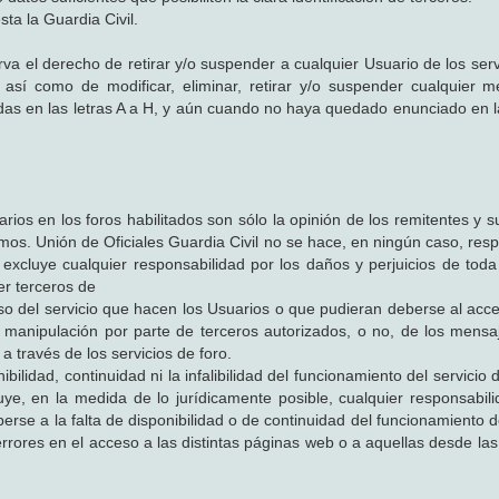
ta la Guardia Civil.
rva el derecho de retirar y/o suspender a cualquier Usuario de los serv
 así como de modificar, eliminar, retirar y/o suspender cualquier 
adas en las letras A a H, y aún cuando no haya quedado enunciado en 
ios en los foros habilitados son sólo la opinión de los remitentes y s
mos. Unión de Oficiales Guardia Civil no se hace, en ningún caso, res
xcluye cualquier responsabilidad por los daños y perjuicios de toda
r terceros de
 uso del servicio que hacen los Usuarios o que pudieran deberse al acc
 o manipulación por parte de terceros autorizados, o no, de los mensa
 través de los servicios de foro.
bilidad, continuidad ni la infalibilidad del funcionamiento del servicio 
ye, en la medida de lo jurídicamente posible, cualquier responsabili
rse a la falta de disponibilidad o de continuidad del funcionamiento d
errores en el acceso a las distintas páginas web o a aquellas desde la