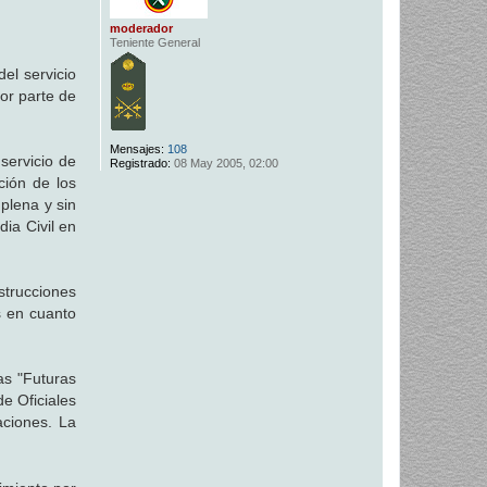
moderador
Teniente General
el servicio
por parte de
Mensajes:
108
servicio de
Registrado:
08 May 2005, 02:00
ción de los
 plena y sin
ia Civil en
strucciones
s en cuanto
as "Futuras
e Oficiales
aciones. La