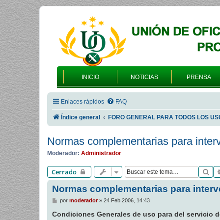
INICIO
NOTICIAS
PRENSA
Enlaces rápidos
FAQ
Índice general
FORO GENERAL PARA TODOS LOS US
Normas complementarias para interv
Moderador:
Administrador
Bu
Cerrado
Normas complementarias para interve
M
por
moderador
»
24 Feb 2006, 14:43
e
n
Condiciones Generales de uso para del servicio de
s