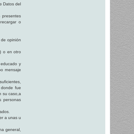
e Datos del
s presentes
brecargar o
 de opinión
) o en otro
a educado y
ipo mensaje
ficientes,
 donde fue
n su caso,a
as personas
ados.
er a unas u
a general,