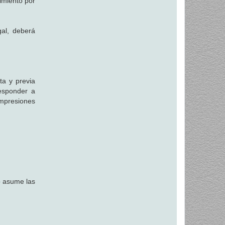
limiento por
gal, deberá
ta y previa
responder a
impresiones
io asume las