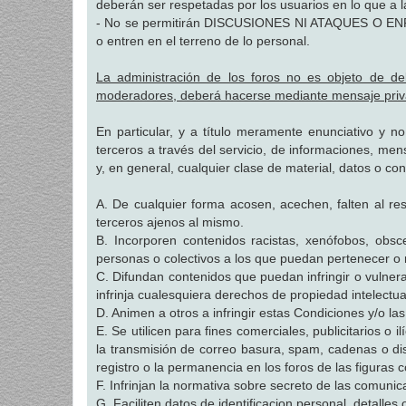
deberán ser respetadas por los usuarios en lo que a l
- No se permitirán DISCUSIONES NI ATAQUES O E
o entren en el terreno de lo personal.
La administración de los foros no es objeto de de
moderadores, deberá hacerse mediante mensaje priv
En particular, y a título meramente enunciativo y no
terceros a través del servicio, de informaciones, men
y, en general, cualquier clase de material, datos o co
A. De cualquier forma acosen, acechen, falten al r
terceros ajenos al mismo.
B. Incorporen contenidos racistas, xenófobos, obs
personas o colectivos a los que puedan pertenecer o 
C. Difundan contenidos que puedan infringir o vulner
infrinja cualesquiera derechos de propiedad intelectual
D. Animen a otros a infringir estas Condiciones y/o la
E. Se utilicen para fines comerciales, publicitarios o 
la transmisión de correo basura, spam, cadenas o dist
registro o la permanencia en los foros de las figura
F. Infrinjan la normativa sobre secreto de las comunic
G. Faciliten datos de identificacion personal, detalles o