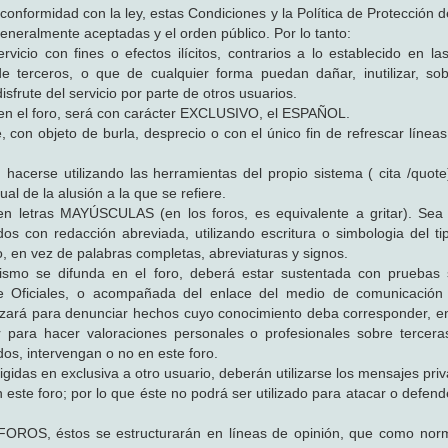
onformidad con la ley, estas Condiciones y la Política de Protección d
neralmente aceptadas y el orden público. Por lo tanto:
rvicio con fines o efectos ilícitos, contrarios a lo establecido en la
e terceros, o que de cualquier forma puedan dañar, inutilizar, so
disfrute del servicio por parte de otros usuarios.
ón en el foro, será con carácter EXCLUSIVO, el ESPAÑOL.
 con objeto de burla, desprecio o con el único fin de refrescar líneas
acerse utilizando las herramientas del propio sistema ( cita /quote
ual de la alusión a la que se refiere.
en letras MAYÚSCULAS (en los foros, es equivalente a gritar). Se
s con redacción abreviada, utilizando escritura o simbologia del t
o, en vez de palabras completas, abreviaturas y signos.
o se difunda en el foro, deberá estar sustentada con pruebas su
e Oficiales, o acompañada del enlace del medio de comunicación
ilizará para denunciar hechos cuyo conocimiento deba corresponder, e
zar para hacer valoraciones personales o profesionales sobre tercer
dos, intervengan o no en este foro.
 en exclusiva a otro usuario, deberán utilizarse los mensajes priv
este foro; por lo que éste no podrá ser utilizado para atacar o defend
ROS, éstos se estructurarán en líneas de opinión, que como norm