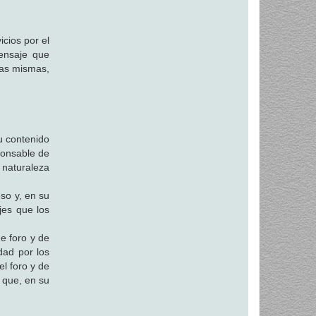
icios por el
mensaje que
las mismas,
u contenido
ponsable de
 naturaleza
eso y, en su
jes que los
de foro y de
dad por los
el foro y de
s que, en su