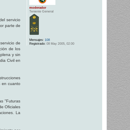
moderador
Teniente General
el servicio
por parte de
Mensajes:
108
servicio de
Registrado:
08 May 2005, 02:00
ción de los
 plena y sin
ia Civil en
strucciones
s en cuanto
as "Futuras
e Oficiales
aciones. La