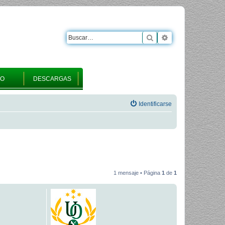
Buscar
Búsqueda avanza
RO
DESCARGAS
Identificarse
1 mensaje • Página
1
de
1