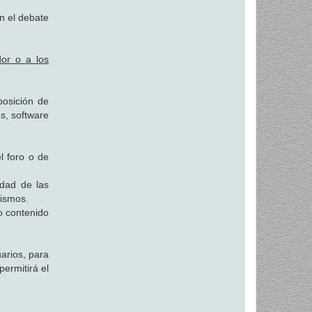
 el debate
dor o a los
posición de
es, software
l foro o de
idad de las
mismos.
o contenido
uarios, para
ermitirá el