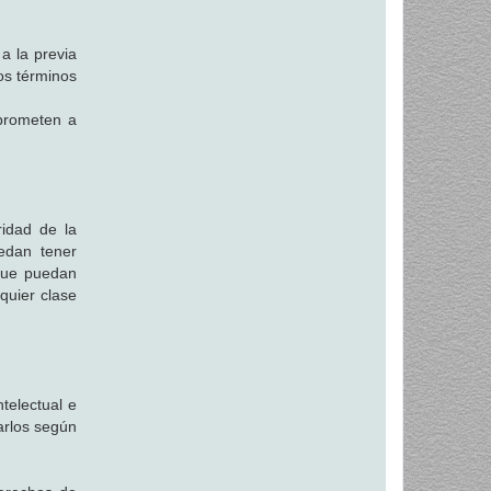
a la previa
los términos
mprometen a
idad de la
uedan tener
 que puedan
quier clase
ntelectual e
zarlos según