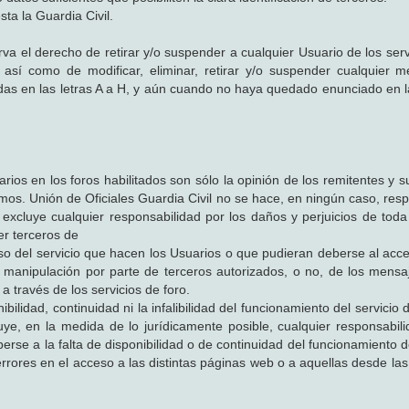
ta la Guardia Civil.
rva el derecho de retirar y/o suspender a cualquier Usuario de los serv
 así como de modificar, eliminar, retirar y/o suspender cualquier 
adas en las letras A a H, y aún cuando no haya quedado enunciado en 
ios en los foros habilitados son sólo la opinión de los remitentes y s
mos. Unión de Oficiales Guardia Civil no se hace, en ningún caso, res
xcluye cualquier responsabilidad por los daños y perjuicios de toda
r terceros de
 uso del servicio que hacen los Usuarios o que pudieran deberse al acc
 o manipulación por parte de terceros autorizados, o no, de los mensa
 través de los servicios de foro.
bilidad, continuidad ni la infalibilidad del funcionamiento del servicio 
ye, en la medida de lo jurídicamente posible, cualquier responsabili
rse a la falta de disponibilidad o de continuidad del funcionamiento d
errores en el acceso a las distintas páginas web o a aquellas desde la