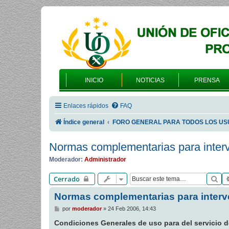
INICIO
NOTICIAS
PRENSA
Enlaces rápidos
FAQ
Índice general
FORO GENERAL PARA TODOS LOS US
Normas complementarias para interv
Moderador:
Administrador
Bu
Cerrado
Normas complementarias para interve
M
por
moderador
»
24 Feb 2006, 14:43
e
n
Condiciones Generales de uso para del servicio de
s