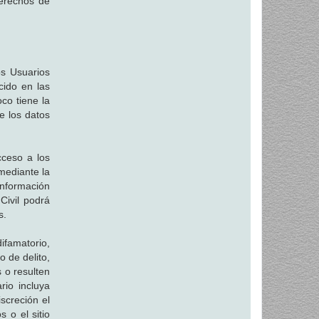
derechos de
os Usuarios
cido en las
co tiene la
de los datos
acceso a los
mediante la
información
Civil podrá
s.
ifamatorio,
o de delito,
 o resulten
rio incluya
screción el
 o el sitio