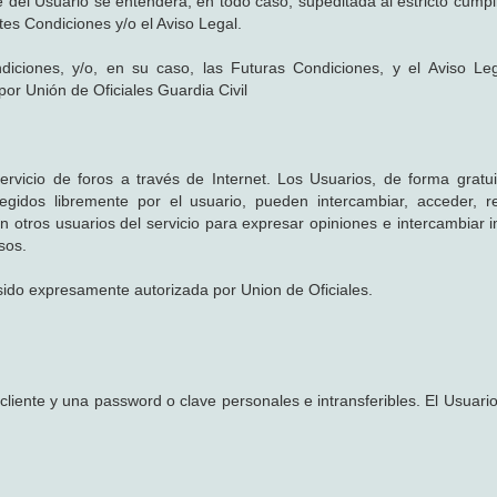
te del Usuario se entenderá, en todo caso, supeditada al estricto cump
tes Condiciones y/o el Aviso Legal.
diciones, y/o, en su caso, las Futuras Condiciones, y el Aviso Le
 por Unión de Oficiales Guardia Civil
ervicio de foros a través de Internet. Los Usuarios, de forma gratui
egidos libremente por el usuario, pueden intercambiar, acceder, 
 otros usuarios del servicio para expresar opiniones e intercambiar 
sos.
sido expresamente autorizada por Union de Oficiales.
 cliente y una password o clave personales e intransferibles. El Usuar