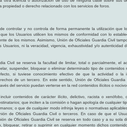
a otra licencia o autorización de uso de ninguna clase sobre sus 
tra propiedad o derecho relacionado con los servicios de foros.
 de controlar y no controla de forma permanente la utilización que l
a que los Usuarios utilicen los mismos de conformidad con lo estable
ente de los mismos. Asimismo, Unión de Oficiales Guardia Civil tampo
los Usuarios, ni la veracidad, vigencia, exhaustividad y/o autenticidad 
dia Civil se reserva la facultad de limitar, total o parcialmente, el 
elar, suspender, bloquear o eliminar determinado tipo de contenidos 
efecto, si tuviese conocimiento efectivo de que la actividad o la 
rechos de un tercero. En este sentido, Unión de Oficiales Guardia 
través del servicio puedan verterse en la red contenidos ilícitos o nocivo
luir contenidos de carácter ilícito, delictivo, racista o xenófobo, d
stinatarios; que inciten a la comisión o hagan apología de cualquier tip
umanos; o que de cualquier modo infrinja leyes o normativas aplicables
ión de Oficiales Guardia Civil o terceros. En caso de que el Usua
ión de Oficiales Guardia Civil se reserva en todo caso y a su sola di
, bloquear, retirar o suprimir en cualquier momento dichos contenidos