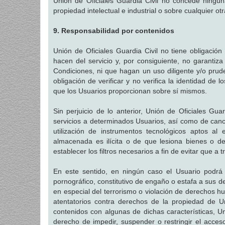
Unión de Oficiales Guardia Civil no concede ningun
propiedad intelectual e industrial o sobre cualquier o
9. Responsabilidad por contenidos
Unión de Oficiales Guardia Civil no tiene obligación
hacen del servicio y, por consiguiente, no garantiz
Condiciones, ni que hagan un uso diligente y/o prud
obligación de verificar y no verifica la identidad de 
que los Usuarios proporcionan sobre sí mismos.
Sin perjuicio de lo anterior, Unión de Oficiales Guar
servicios a determinados Usuarios, así como de canc
utilización de instrumentos tecnológicos aptos al 
almacenada es ilícita o de que lesiona bienes o de
establecer los filtros necesarios a fin de evitar que a 
En este sentido, en ningún caso el Usuario podrá inc
pornográfico, constitutivo de engaño o estafa a sus de
en especial del terrorismo o violación de derechos h
atentatorios contra derechos de la propiedad de Un
contenidos con algunas de dichas características, Un
derecho de impedir, suspender o restringir el acceso