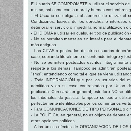
El Usuario SE COMPROMETE a utilizar el servicio de c
mismo, así como con la moral y buenas costumbres ge
- El Usuario se obliga a abstenerse de utilizar el se
Condiciones, lesivos de los derechos e intereses d
deteriorar el servicio o impedir la normal utilización o 
- El IDIOMA a utilizar en cualquier tipo de publicaci
- No se permiten mensajes sin interés para el debate,
más antiguas.
- Las CITAS a posteados de otros usuarios deberán h
caso, copiando literalmente el contenido íntegro y text
- No se permiten posteados escritos integramente 
respete a los demás. Tampoco se admitirán posteado
"sms"; entendiendo como tal el que se viene utilizand
- Toda INFORMACIÓN que por los usuarios del mism
admitidas y en su caso contrastadas por Union d
publicada. Con carácter general, este foro NO se ut
los tribunales de justicia. Tampoco se podrá utili
perfectamente identificables por los comentarios verti
- Para COMUNICACIONES DE TIPO PERSONAL o dirigidas
- La POLÍTICA, en general, no es objeto de debate en 
otras opciones políticas.
- A los únicos efectos de ORGANIZACION DE LOS FO