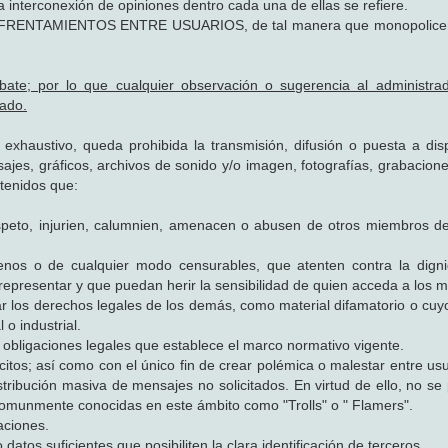
a interconexión de opiniones dentro cada una de ellas se refiere.
NFRENTAMIENTOS ENTRE USUARIOS, de tal manera que monopolicen
bate; por lo que cualquier observación o sugerencia al administra
ado.
 exhaustivo, queda prohibida la transmisión, difusión o puesta a dis
sajes, gráficos, archivos de sonido y/o imagen, fotografías, grabacion
ntenidos que:
espeto, injurien, calumnien, amenacen o abusen de otros miembros de
cenos o de cualquier modo censurables, que atenten contra la dign
representar y que puedan herir la sensibilidad de quien acceda a los 
ar los derechos legales de los demás, como material difamatorio o cuy
 o industrial.
s obligaciones legales que establece el marco normativo vigente.
ilícitos; así como con el único fin de crear polémica o malestar entre us
ribución masiva de mensajes no solicitados. En virtud de ello, no se p
s comunmente conocidas en este ámbito como "Trolls" o " Flamers".
aciones.
 datos suficientes que posibiliten la clara identificación de terceros.