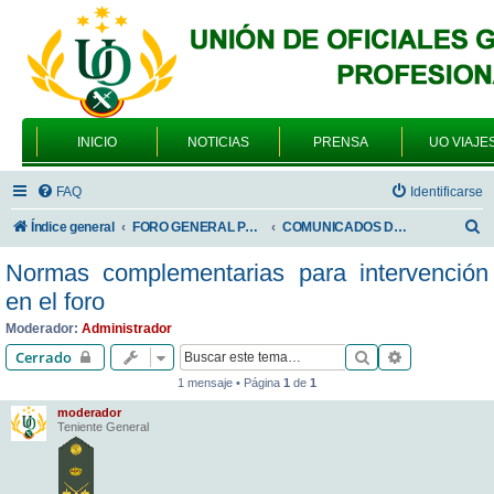
INICIO
NOTICIAS
PRENSA
UO VIAJE
FAQ
Identificarse
B
Índice general
FORO GENERAL PARA TODOS LOS USUARIOS
COMUNICADOS DE LA UNIÓN DE OFICIALES
u
Normas complementarias para intervención
s
en el foro
c
Moderador:
Administrador
a
Buscar
Búsqueda av
Cerrado
r
1 mensaje • Página
1
de
1
moderador
Teniente General