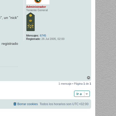
Administrador
Teniente General
", un "nick"
Mensajes:
6745
Registrado:
26 Jul 2005, 02:00
 registrado
A
r
1 mensaje • Página
1
de
1
r
i
b
Ir a
a
Borrar cookies
Todos los horarios son
UTC+02:00