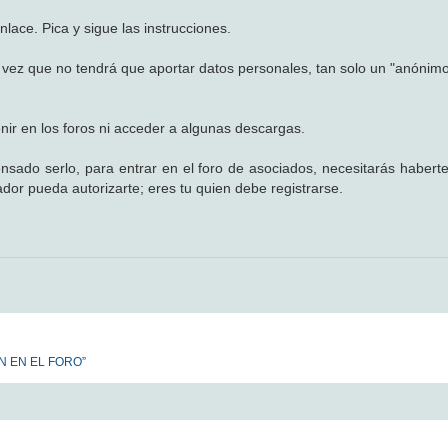
nlace. Pica y sigue las instrucciones.
a vez que no tendrá que aportar datos personales, tan solo un "anónimo
enir en los foros ni acceder a algunas descargas.
sado serlo, para entrar en el foro de asociados, necesitarás haberte
ador pueda autorizarte; eres tu quien debe registrarse.
N EN EL FORO”