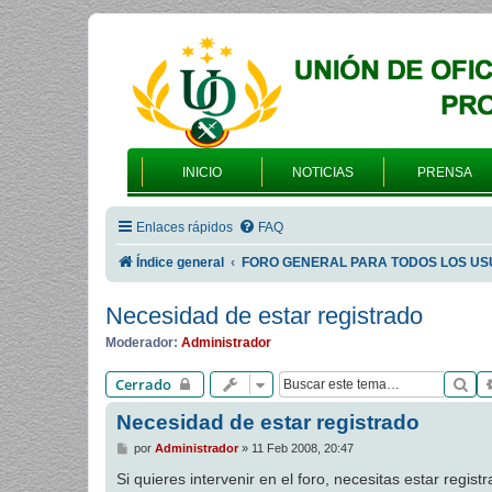
INICIO
NOTICIAS
PRENSA
Enlaces rápidos
FAQ
Índice general
FORO GENERAL PARA TODOS LOS US
Necesidad de estar registrado
Moderador:
Administrador
Bu
Cerrado
Necesidad de estar registrado
M
por
Administrador
»
11 Feb 2008, 20:47
e
n
Si quieres intervenir en el foro, necesitas estar registr
s