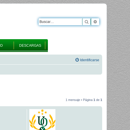
Buscar
Búsqueda avanza
RO
DESCARGAS
Identificarse
1 mensaje • Página
1
de
1