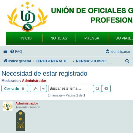
INICIO
NOTICIAS
PRENSA
UO VIAJE
FAQ
Identificarse
B
Índice general
FORO GENERAL PARA TODOS LOS USUARIOS
NORMAS COMPLEMENTARIAS DE INTERVENCION EN EL FORO
u
Necesidad de estar registrado
s
Moderador:
Administrador
c
Buscar
Búsqueda av
Cerrado
a
1 mensaje • Página
1
de
1
r
Administrador
Teniente General