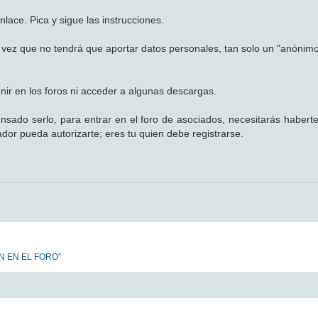
nlace. Pica y sigue las instrucciones.
a vez que no tendrá que aportar datos personales, tan solo un "anónimo
enir en los foros ni acceder a algunas descargas.
sado serlo, para entrar en el foro de asociados, necesitarás haberte
ador pueda autorizarte; eres tu quien debe registrarse.
N EN EL FORO”