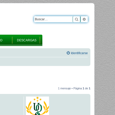
Buscar
Búsqueda avanza
RO
DESCARGAS
Identificarse
1 mensaje • Página
1
de
1