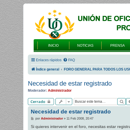
INICIO
NOTICIAS
PRENSA
Enlaces rápidos
FAQ
Índice general
FORO GENERAL PARA TODOS LOS US
Necesidad de estar registrado
Moderador:
Administrador
Bu
Cerrado
Necesidad de estar registrado
M
por
Administrador
»
11 Feb 2008, 20:47
e
n
Si quieres intervenir en el foro, necesitas estar registr
s