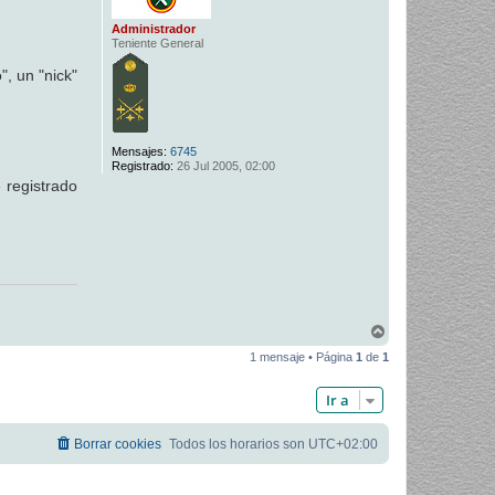
Administrador
Teniente General
", un "nick"
Mensajes:
6745
Registrado:
26 Jul 2005, 02:00
 registrado
A
r
1 mensaje • Página
1
de
1
r
i
b
Ir a
a
Borrar cookies
Todos los horarios son
UTC+02:00