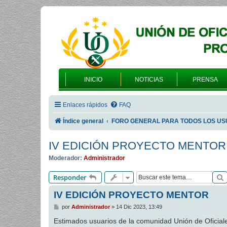
INICIO
NOTICIAS
PRENSA
Enlaces rápidos
FAQ
Índice general
FORO GENERAL PARA TODOS LOS US
IV EDICIÓN PROYECTO MENTOR
Moderador:
Administrador
Responder
IV EDICIÓN PROYECTO MENTOR
M
por
Administrador
»
14 Dic 2023, 13:49
e
n
Estimados usuarios de la comunidad Unión de Ofici
s