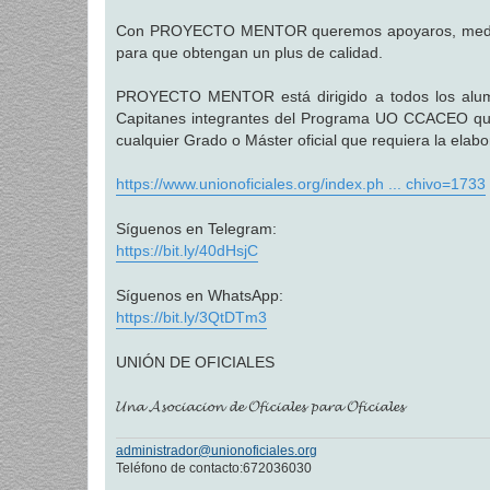
a
j
Con PROYECTO MENTOR queremos apoyaros, mediante 
e
para que obtengan un plus de calidad.
PROYECTO MENTOR está dirigido a todos los alumno
Capitanes integrantes del Programa UO CCACEO que
cualquier Grado o Máster oficial que requiera la ela
https://www.unionoficiales.org/index.ph ... chivo=1733
Síguenos en Telegram:
https://bit.ly/40dHsjC
Síguenos en WhatsApp:
https://bit.ly/3QtDTm3
UNIÓN DE OFICIALES
𝓤𝓷𝓪 𝓐𝓼𝓸𝓬𝓲𝓪𝓬𝓲𝓸𝓷 𝓭𝓮 𝓞𝓯𝓲𝓬𝓲𝓪𝓵𝓮𝓼 𝓹𝓪𝓻𝓪 𝓞𝓯𝓲𝓬𝓲𝓪𝓵𝓮𝓼
administrador@unionoficiales.org
Teléfono de contacto:672036030