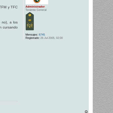
Administrador
, TFM y TFC
Teniente General
 no), a los
n cursando
Mensajes:
6745
Registrado:
26 Jul 2005, 02:00
A