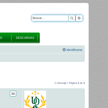
Buscar
Búsqueda avanza
RO
DESCARGAS
Identificarse
1 mensaje • Página
1
de
1