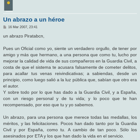
Un abrazo a un héroe
M
16 Mar 2007, 23:41
e
n
un abrazo Piratabcn,
s
a
j
Pues un Oficial como yo, siente un verdadero orgullo, de tener por
e
amigo y más que hermano, a una persona que como tu, lucho por
mejorar la calidad de vida de sus compañeros en la Guardia Civil, a
costa de que el sistema te acusara falsamente de cometer delitos,
para acallar tus venas reivindicativas; a sabiendas, desde un
principio, como luego salió a la luz pública que, sabían que otro era
el autor.
Y sobre todo por lo que has dado a la Guardia Civil, y a España,
con un riesgo personal y de tu vida; y lo poco que te han
recompensado, por eso que tu y yo sabemos.
Un abrazo, para una persona que merece todas las medallas, los
méritos, y las felicitaciones. Pocos han dado tanto por la Guardia
Civil y por España, como tu. A cambio de tan poco. Sólo los
asesinados por ETA y los que han dado la vida en el servicio.