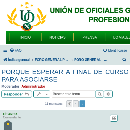
INICIO
NOTICIAS
PRENSA
UO VIAJE
FAQ
Identificarse
B
Índice general
FORO GENERAL PARA TODOS LOS USUARIOS
FORO GENERAL - ACADEMIAS DE FORMACIÓN
u
PORQUE ESPERAR A FINAL DE CURSO
s
PARA ASOCIARSE
c
Moderador:
Administrador
a
Buscar
Búsqueda 
Responder
r
1
2
Anterior
11 mensajes
sintagma
Comandante