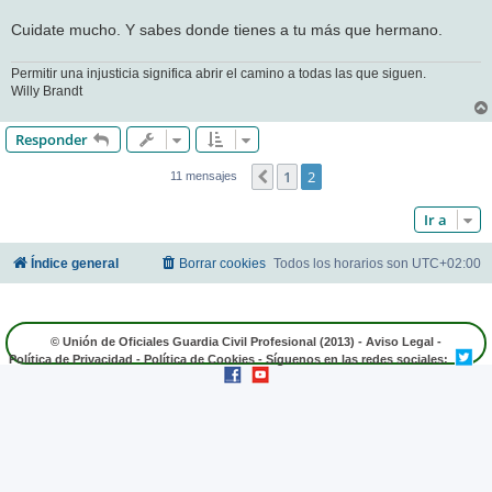
Cuidate mucho. Y sabes donde tienes a tu más que hermano.
Permitir una injusticia significa abrir el camino a todas las que siguen.
Willy Brandt
Responder
1
2
Anterior
11 mensajes
Ir a
Índice general
Borrar cookies
Todos los horarios son
UTC+02:00
© Unión de Oficiales Guardia Civil Profesional (2013) -
Aviso Legal
-
Política de Privacidad
-
Política de Cookies
- Síguenos en las redes sociales: