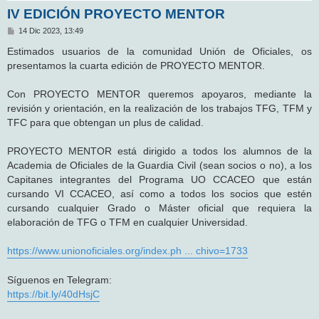
IV EDICIÓN PROYECTO MENTOR
M
14 Dic 2023, 13:49
e
n
Estimados usuarios de la comunidad Unión de Oficiales, os
s
presentamos la cuarta edición de PROYECTO MENTOR.
a
j
e
Con PROYECTO MENTOR queremos apoyaros, mediante la
revisión y orientación, en la realización de los trabajos TFG, TFM y
TFC para que obtengan un plus de calidad.
PROYECTO MENTOR está dirigido a todos los alumnos de la
Academia de Oficiales de la Guardia Civil (sean socios o no), a los
Capitanes integrantes del Programa UO CCACEO que están
cursando VI CCACEO, así como a todos los socios que estén
cursando cualquier Grado o Máster oficial que requiera la
elaboración de TFG o TFM en cualquier Universidad.
https://www.unionoficiales.org/index.ph ... chivo=1733
Síguenos en Telegram:
https://bit.ly/40dHsjC