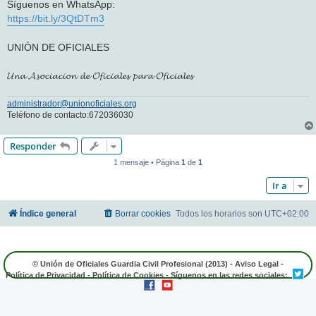
Síguenos en WhatsApp:
https://bit.ly/3QtDTm3
UNIÓN DE OFICIALES
𝓤𝓷𝓪 𝓐𝓼𝓸𝓬𝓲𝓪𝓬𝓲𝓸𝓷 𝓭𝓮 𝓞𝓯𝓲𝓬𝓲𝓪𝓵𝓮𝓼 𝓹𝓪𝓻𝓪 𝓞𝓯𝓲𝓬𝓲𝓪𝓵𝓮𝓼
administrador@unionoficiales.org
Teléfono de contacto:672036030
Responder
1 mensaje • Página
1
de
1
Ir a
Índice general
Borrar cookies
Todos los horarios son
UTC+02:00
© Unión de Oficiales Guardia Civil Profesional (2013) -
Aviso Legal
-
Política de Privacidad
-
Política de Cookies
- Síguenos en las redes sociales: