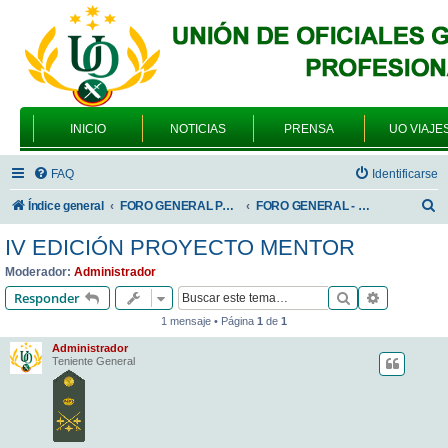
INICIO
NOTICIAS
PRENSA
UO VIAJE
FAQ
Identificarse
B
Índice general
FORO GENERAL PARA TODOS LOS USUARIOS
FORO GENERAL - ACADEMIAS DE FORMACIÓN
u
IV EDICIÓN PROYECTO MENTOR
s
Moderador:
Administrador
c
Buscar
Búsqueda 
Responder
a
1 mensaje • Página
1
de
1
r
Administrador
Teniente General