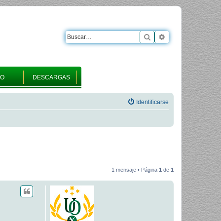
Buscar
Búsqueda avanza
RO
DESCARGAS
Identificarse
1 mensaje • Página
1
de
1