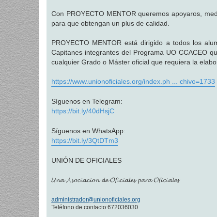
a
j
Con PROYECTO MENTOR queremos apoyaros, mediante 
e
para que obtengan un plus de calidad.
PROYECTO MENTOR está dirigido a todos los alumno
Capitanes integrantes del Programa UO CCACEO que
cualquier Grado o Máster oficial que requiera la ela
https://www.unionoficiales.org/index.ph ... chivo=1733
Síguenos en Telegram:
https://bit.ly/40dHsjC
Síguenos en WhatsApp:
https://bit.ly/3QtDTm3
UNIÓN DE OFICIALES
𝓤𝓷𝓪 𝓐𝓼𝓸𝓬𝓲𝓪𝓬𝓲𝓸𝓷 𝓭𝓮 𝓞𝓯𝓲𝓬𝓲𝓪𝓵𝓮𝓼 𝓹𝓪𝓻𝓪 𝓞𝓯𝓲𝓬𝓲𝓪𝓵𝓮𝓼
administrador@unionoficiales.org
Teléfono de contacto:672036030