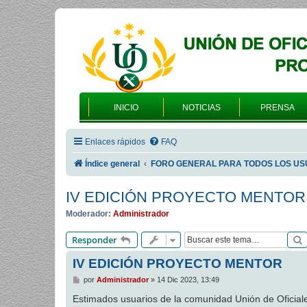
INICIO
NOTICIAS
PRENSA
Enlaces rápidos
FAQ
Índice general
FORO GENERAL PARA TODOS LOS US
IV EDICIÓN PROYECTO MENTOR
Moderador:
Administrador
Responder
IV EDICIÓN PROYECTO MENTOR
M
por
Administrador
»
14 Dic 2023, 13:49
e
n
Estimados usuarios de la comunidad Unión de Ofici
s