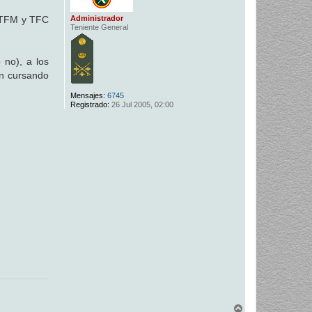
Administrador
, TFM y TFC
Teniente General
 no), a los
n cursando
Mensajes:
6745
Registrado:
26 Jul 2005, 02:00
A