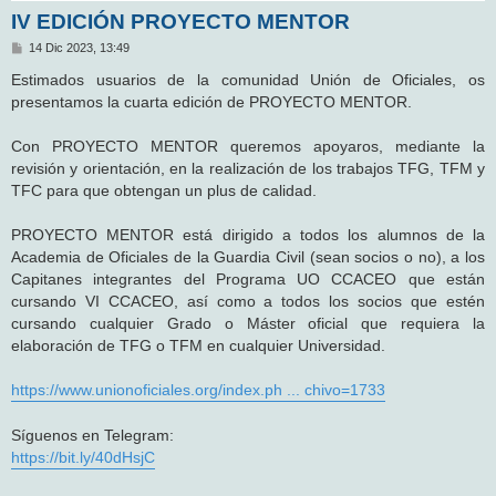
IV EDICIÓN PROYECTO MENTOR
M
14 Dic 2023, 13:49
e
n
Estimados usuarios de la comunidad Unión de Oficiales, os
s
presentamos la cuarta edición de PROYECTO MENTOR.
a
j
e
Con PROYECTO MENTOR queremos apoyaros, mediante la
revisión y orientación, en la realización de los trabajos TFG, TFM y
TFC para que obtengan un plus de calidad.
PROYECTO MENTOR está dirigido a todos los alumnos de la
Academia de Oficiales de la Guardia Civil (sean socios o no), a los
Capitanes integrantes del Programa UO CCACEO que están
cursando VI CCACEO, así como a todos los socios que estén
cursando cualquier Grado o Máster oficial que requiera la
elaboración de TFG o TFM en cualquier Universidad.
https://www.unionoficiales.org/index.ph ... chivo=1733
Síguenos en Telegram:
https://bit.ly/40dHsjC