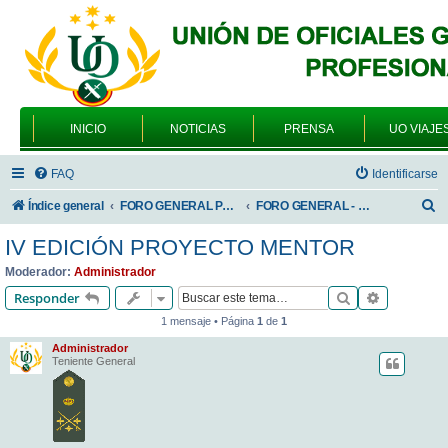
INICIO
NOTICIAS
PRENSA
UO VIAJE
FAQ
Identificarse
B
Índice general
FORO GENERAL PARA TODOS LOS USUARIOS
FORO GENERAL - ACADEMIAS DE FORMACIÓN
u
IV EDICIÓN PROYECTO MENTOR
s
Moderador:
Administrador
c
Buscar
Búsqueda 
Responder
a
1 mensaje • Página
1
de
1
r
Administrador
Teniente General