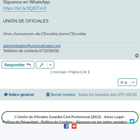
Síguenos en WhatsApp:
https://bit.ly/3QtDTm3
UNIÓN DE OFICIALES
𝓤𝓷𝓪 𝓐𝓼𝓸𝓬𝓲𝓪𝓬𝓲𝓸𝓷 𝓭𝓮 𝓞𝓯𝓲𝓬𝓲𝓪𝓵𝓮𝓼 𝓹𝓪𝓻𝓪 𝓞𝓯𝓲𝓬𝓲𝓪𝓵𝓮𝓼
administrador@unionoficiales.org
Teléfono de contacto:672036030
Responder
1 mensaje • Página
1
de
1
Ir a
Índice general
Borrar cookies
Todos los horarios son
UTC+02:00
© Unión de Oficiales Guardia Civil Profesional (2013) -
Aviso Legal
-
Política de Privacidad
-
Política de Cookies
- Síguenos en las redes sociales: