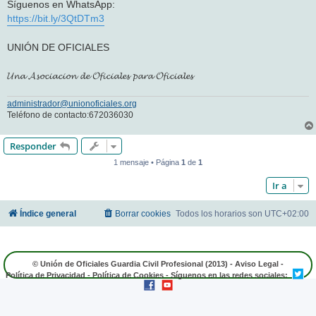
Síguenos en WhatsApp:
https://bit.ly/3QtDTm3
UNIÓN DE OFICIALES
𝓤𝓷𝓪 𝓐𝓼𝓸𝓬𝓲𝓪𝓬𝓲𝓸𝓷 𝓭𝓮 𝓞𝓯𝓲𝓬𝓲𝓪𝓵𝓮𝓼 𝓹𝓪𝓻𝓪 𝓞𝓯𝓲𝓬𝓲𝓪𝓵𝓮𝓼
administrador@unionoficiales.org
Teléfono de contacto:672036030
Responder
1 mensaje • Página
1
de
1
Ir a
Índice general
Borrar cookies
Todos los horarios son
UTC+02:00
© Unión de Oficiales Guardia Civil Profesional (2013) -
Aviso Legal
-
Política de Privacidad
-
Política de Cookies
- Síguenos en las redes sociales: