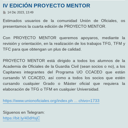
IV EDICIÓN PROYECTO MENTOR
M
14 Dic 2023, 13:49
e
n
Estimados usuarios de la comunidad Unión de Oficiales, os
s
presentamos la cuarta edición de PROYECTO MENTOR.
a
j
e
Con PROYECTO MENTOR queremos apoyaros, mediante la
revisión y orientación, en la realización de los trabajos TFG, TFM y
TFC para que obtengan un plus de calidad.
PROYECTO MENTOR está dirigido a todos los alumnos de la
Academia de Oficiales de la Guardia Civil (sean socios o no), a los
Capitanes integrantes del Programa UO CCACEO que están
cursando VI CCACEO, así como a todos los socios que estén
cursando cualquier Grado o Máster oficial que requiera la
elaboración de TFG o TFM en cualquier Universidad.
https://www.unionoficiales.org/index.ph ... chivo=1733
Síguenos en Telegram:
https://bit.ly/40dHsjC