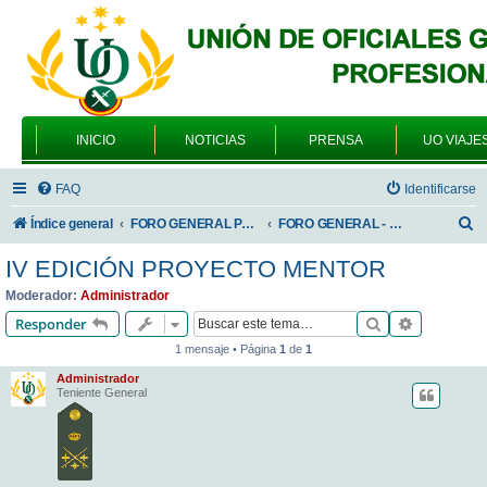
INICIO
NOTICIAS
PRENSA
UO VIAJE
FAQ
Identificarse
B
Índice general
FORO GENERAL PARA TODOS LOS USUARIOS
FORO GENERAL - ACADEMIAS DE FORMACIÓN
u
IV EDICIÓN PROYECTO MENTOR
s
Moderador:
Administrador
c
Buscar
Búsqueda 
Responder
a
1 mensaje • Página
1
de
1
r
Administrador
Teniente General