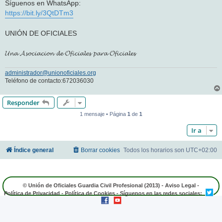
Síguenos en WhatsApp:
https://bit.ly/3QtDTm3
UNIÓN DE OFICIALES
𝓤𝓷𝓪 𝓐𝓼𝓸𝓬𝓲𝓪𝓬𝓲𝓸𝓷 𝓭𝓮 𝓞𝓯𝓲𝓬𝓲𝓪𝓵𝓮𝓼 𝓹𝓪𝓻𝓪 𝓞𝓯𝓲𝓬𝓲𝓪𝓵𝓮𝓼
administrador@unionoficiales.org
Teléfono de contacto:672036030
Responder
1 mensaje • Página
1
de
1
Ir a
Índice general
Borrar cookies
Todos los horarios son
UTC+02:00
© Unión de Oficiales Guardia Civil Profesional (2013) -
Aviso Legal
-
Política de Privacidad
-
Política de Cookies
- Síguenos en las redes sociales: