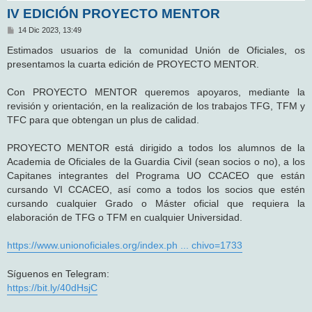
IV EDICIÓN PROYECTO MENTOR
M
14 Dic 2023, 13:49
e
n
Estimados usuarios de la comunidad Unión de Oficiales, os
s
presentamos la cuarta edición de PROYECTO MENTOR.
a
j
e
Con PROYECTO MENTOR queremos apoyaros, mediante la
revisión y orientación, en la realización de los trabajos TFG, TFM y
TFC para que obtengan un plus de calidad.
PROYECTO MENTOR está dirigido a todos los alumnos de la
Academia de Oficiales de la Guardia Civil (sean socios o no), a los
Capitanes integrantes del Programa UO CCACEO que están
cursando VI CCACEO, así como a todos los socios que estén
cursando cualquier Grado o Máster oficial que requiera la
elaboración de TFG o TFM en cualquier Universidad.
https://www.unionoficiales.org/index.ph ... chivo=1733
Síguenos en Telegram:
https://bit.ly/40dHsjC