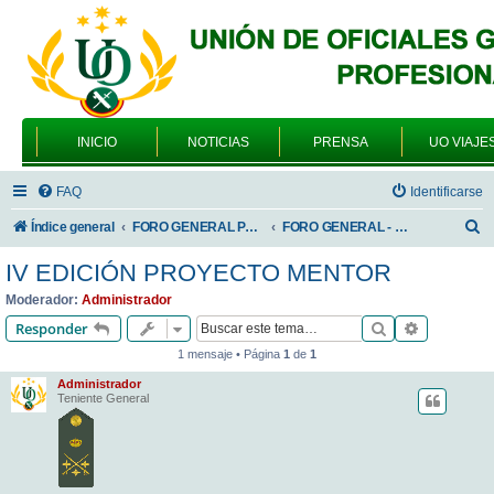
INICIO
NOTICIAS
PRENSA
UO VIAJE
FAQ
Identificarse
B
Índice general
FORO GENERAL PARA TODOS LOS USUARIOS
FORO GENERAL - ACADEMIAS DE FORMACIÓN
u
IV EDICIÓN PROYECTO MENTOR
s
Moderador:
Administrador
c
Buscar
Búsqueda 
Responder
a
1 mensaje • Página
1
de
1
r
Administrador
Teniente General