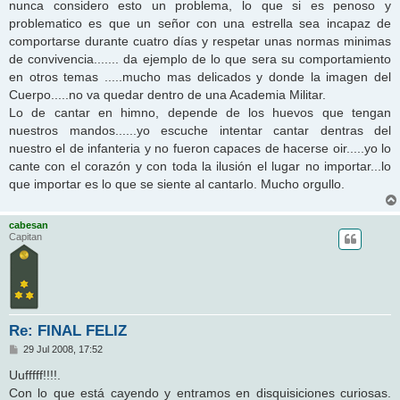
nunca considero esto un problema, lo que si es penoso y
problematico es que un señor con una estrella sea incapaz de
comportarse durante cuatro días y respetar unas normas minimas
de convivencia....... da ejemplo de lo que sera su comportamiento
en otros temas .....mucho mas delicados y donde la imagen del
Cuerpo.....no va quedar dentro de una Academia Militar.
Lo de cantar en himno, depende de los huevos que tengan
nuestros mandos......yo escuche intentar cantar dentras del
nuestro el de infanteria y no fueron capaces de hacerse oir.....yo lo
cante con el corazón y con toda la ilusión el lugar no importar...lo
que importar es lo que se siente al cantarlo. Mucho orgullo.
cabesan
Capitan
Re: FINAL FELIZ
M
29 Jul 2008, 17:52
e
n
Uufffff!!!!.
s
Con lo que está cayendo y entramos en disquisiciones curiosas.
a