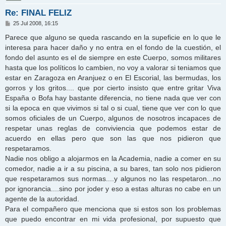
Re: FINAL FELIZ
M
25 Jul 2008, 16:15
e
n
Parece que alguno se queda rascando en la supeficie en lo que le
s
interesa para hacer daño y no entra en el fondo de la cuestión, el
a
j
fondo del asunto es el de siempre en este Cuerpo, somos militares
e
hasta que los políticos lo cambien, no voy a valorar si teniamos que
estar en Zaragoza en Aranjuez o en El Escorial, las bermudas, los
gorros y los gritos.... que por cierto insisto que entre gritar Viva
España o Bofa hay bastante diferencia, no tiene nada que ver con
si la epoca en que vivimos si tal o si cual, tiene que ver con lo que
somos oficiales de un Cuerpo, algunos de nosotros incapaces de
respetar unas reglas de conviviencia que podemos estar de
acuerdo en ellas pero que son las que nos pidieron que
respetaramos.
Nadie nos obligo a alojarmos en la Academia, nadie a comer en su
comedor, nadie a ir a su piscina, a su bares, tan solo nos pidieron
que respetaramos sus normas....y algunos no las respetaron...no
por ignorancia....sino por joder y eso a estas alturas no cabe en un
agente de la autoridad.
Para el compañero que menciona que si estos son los problemas
que puedo encontrar en mi vida profesional, por supuesto que