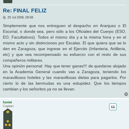
Re: FINAL FELIZ
M
25 Jul 2008, 09:58
e
n
Simplemente que nos entreguen el despacho en Aranjuez o El
s
Escorial, o donde sea, pero sólo a los Oficiales del Cuerpo (ESO,
a
j
EO, Facultativos). Todos el mismo día y a la misma hora y en el
e
mismo acto y sin distinciones por Escalas. El que quiera que se lo
den en Zaragoza, que ingrese en el Ejercito (Infanteria, Artilleria,
etc) y que vea recompensado su esfuerzo con el resto de sus
compañeros militares.
Una opinión personal: Hay que tener ganas!!! de quedarse alojado
en la Academia General cuando vas a Zaragoza, teniendo los
maravillosos hoteles y las maravillosas dietas para pagarlos. Por
cierto lo de las bermudas es una estupidez. Que los tiempos
cambian y los señoritos ya no se llevan.
furriel
Capitan