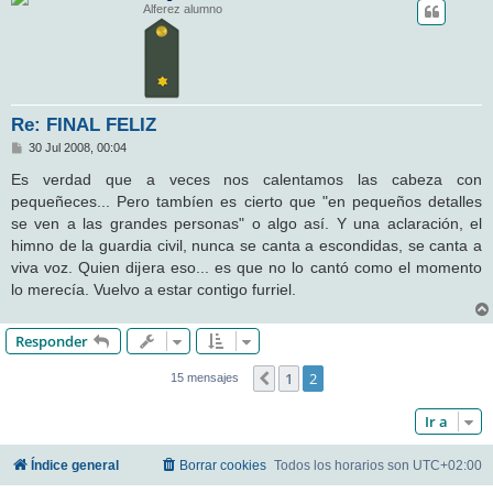
Alferez alumno
Re: FINAL FELIZ
M
30 Jul 2008, 00:04
e
n
Es verdad que a veces nos calentamos las cabeza con
s
pequeñeces... Pero tambíen es cierto que "en pequeños detalles
a
j
se ven a las grandes personas" o algo así. Y una aclaración, el
e
himno de la guardia civil, nunca se canta a escondidas, se canta a
viva voz. Quien dijera eso... es que no lo cantó como el momento
lo merecía. Vuelvo a estar contigo furriel.
Responder
1
2
Anterior
15 mensajes
Ir a
Índice general
Borrar cookies
Todos los horarios son
UTC+02:00