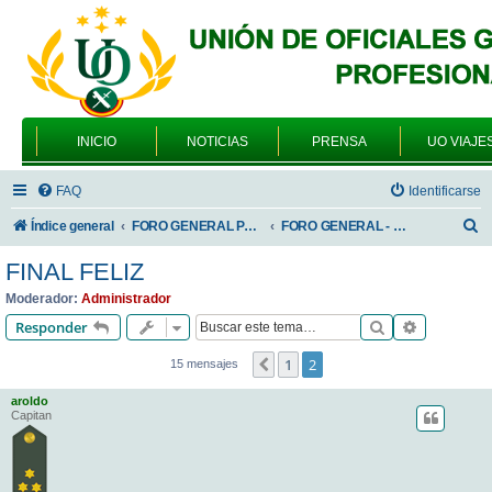
INICIO
NOTICIAS
PRENSA
UO VIAJE
FAQ
Identificarse
B
Índice general
FORO GENERAL PARA TODOS LOS USUARIOS
FORO GENERAL - ACADEMIAS DE FORMACIÓN
u
FINAL FELIZ
s
Moderador:
Administrador
c
Buscar
Búsqueda 
Responder
a
1
2
Anterior
15 mensajes
r
aroldo
Capitan