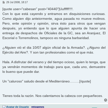
M
29 Jul 2008, 18:17
e
n
[quote user="cabesan" post="40440"]Uufffff!!!!.
s
Con lo que está cayendo y entramos en disquisiciones curiosas.
a
j
Como alguien dijo anteiormente, agua pasada no mueve molinos.
e
Pero, ente opinión y opinión, sirva ésto para otros que vengan
después, yo entiendo que lo que alguien apunta de hacer una
entrega de despachos de Oficiales de la GC, sea an Aranjuez, El
Escorial o Torremolinos, tampoco es ninguna barbaridad.
¿Alguien vió el dia 10/07 algún oficial de la Armada?. ¿Alguno del
Ejército del Aire?. Y son tan profesionales como el que más.
Hala. A disfrutar del verano y del tiempo ocioso, quien lo tenga, que
ya vendrán momentos de trabajo para que, cada uno, demuestre
lo bueno que puede dar.
Un "caluroso" saludo desde el Mediterráneo..........[/quote]
Tienes toda la razón. Nos calentamos la cabeza con pequeñeces.
retogenes