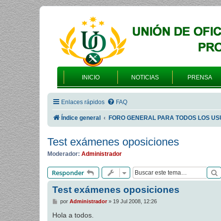
INICIO
NOTICIAS
PRENSA
Enlaces rápidos
FAQ
Índice general
FORO GENERAL PARA TODOS LOS US
Test exámenes oposiciones
Moderador:
Administrador
Responder
Test exámenes oposiciones
M
por
Administrador
»
19 Jul 2008, 12:26
e
n
Hola a todos.
s