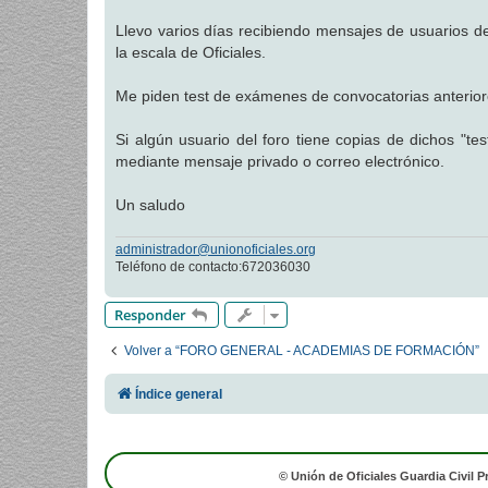
a
j
Llevo varios días recibiendo mensajes de usuarios d
e
la escala de Oficiales.
Me piden test de exámenes de convocatorias anteriores
Si algún usuario del foro tiene copias de dichos "te
mediante mensaje privado o correo electrónico.
Un saludo
administrador@unionoficiales.org
Teléfono de contacto:672036030
Responder
Volver a “FORO GENERAL - ACADEMIAS DE FORMACIÓN”
Índice general
© Unión de Oficiales Guardia Civil P