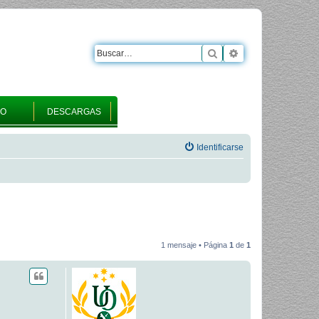
Buscar
Búsqueda avanza
RO
DESCARGAS
Identificarse
1 mensaje • Página
1
de
1