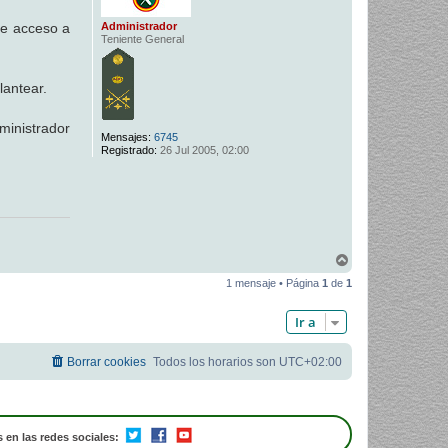
Administrador
de acceso a
Teniente General
lantear.
ministrador
Mensajes:
6745
Registrado:
26 Jul 2005, 02:00
A
r
1 mensaje • Página
1
de
1
r
i
b
Ir a
a
Borrar cookies
Todos los horarios son
UTC+02:00
 en las redes sociales: