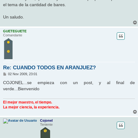
el tema de la cantidad de bares.
Un saludo.
GUETEGUETE
Comandante
Re: CUANDO TODOS EN ARANJUEZ?
M
02 Nov 2009, 23:01
e
n
COJONEL...se empieza con un post, y al final de
s
verde...Bienvenido
a
j
e
El mejor maestro, el tiempo.
La mejor ciencia, la experiencia.
Cojonel
Teniente