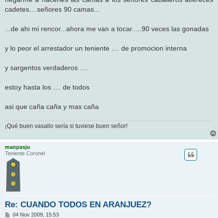
a
j
cadetes....señores 90 camas...
e
...de ahi mi rencor...ahora me van a tocar.....90 veces las gonadas
y lo peor el arrestador un teniente .... de promocion interna
y sargentos verdaderos ....
estoy hasta los .... de todos
asi que caña caña y mas caña
¡Qué buen vasallo sería si tuviese buen señor!
manpasju
Teniente Coronel
Re: CUANDO TODOS EN ARANJUEZ?
M
04 Nov 2009, 15:53