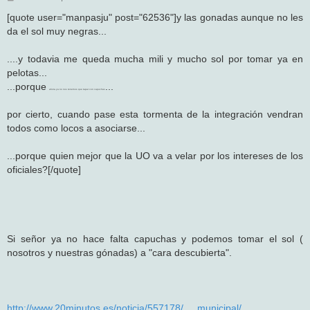
e
n
[quote user="manpasju" post="62536"]y las gonadas aunque no les
s
da el sol muy negras...
a
j
e
....y todavia me queda mucha mili y mucho sol por tomar ya en
pelotas...
...porque
...
ahora ya no nos tenemos que tapar con capuchas
por cierto, cuando pase esta tormenta de la integración vendran
todos como locos a asociarse...
...porque quien mejor que la UO va a velar por los intereses de los
oficiales?[/quote]
Si señor ya no hace falta capuchas y podemos tomar el sol (
nosotros y nuestras gónadas) a "cara descubierta".
http://www.20minutos.es/noticia/557178/ ... municipal/