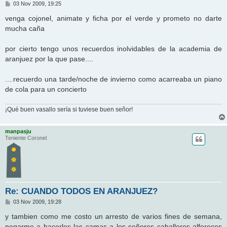
M
03 Nov 2009, 19:25
e
n
venga cojonel, animate y ficha por el verde y prometo no darte
s
mucha caña
a
j
e
por cierto tengo unos recuerdos inolvidables de la academia de
aranjuez por la que pase....
....recuerdo una tarde/noche de invierno como acarreaba un piano
de cola para un concierto
¡Qué buen vasallo sería si tuviese buen señor!
manpasju
Teniente Coronel
Re: CUANDO TODOS EN ARANJUEZ?
M
03 Nov 2009, 19:28
e
n
y tambien como me costo un arresto de varios fines de semana,
s
negarme a hacerles las camas a los señores caballeros alfereces