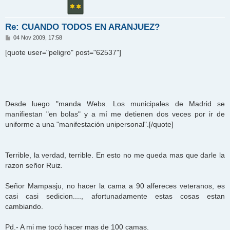
Re: CUANDO TODOS EN ARANJUEZ?
M
04 Nov 2009, 17:58
e
n
[quote user="peligro" post="62537"]
s
a
j
e
Desde luego "manda Webs. Los municipales de Madrid se
manifiestan "en bolas" y a mí me detienen dos veces por ir de
uniforme a una "manifestación unipersonal".[/quote]
Terrible, la verdad, terrible. En esto no me queda mas que darle la
razon señor Ruiz.
Señor Mampasju, no hacer la cama a 90 alfereces veteranos, es
casi casi sedicion...., afortunadamente estas cosas estan
cambiando.
Pd.- A mi me tocó hacer mas de 100 camas.