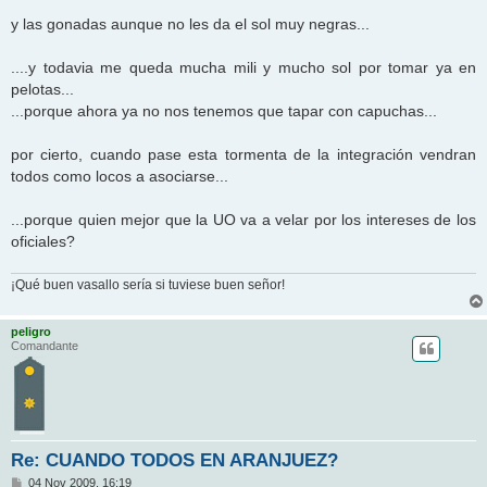
e
n
y las gonadas aunque no les da el sol muy negras...
s
a
j
....y todavia me queda mucha mili y mucho sol por tomar ya en
e
pelotas...
...porque ahora ya no nos tenemos que tapar con capuchas...
por cierto, cuando pase esta tormenta de la integración vendran
todos como locos a asociarse...
...porque quien mejor que la UO va a velar por los intereses de los
oficiales?
¡Qué buen vasallo sería si tuviese buen señor!
peligro
Comandante
Re: CUANDO TODOS EN ARANJUEZ?
M
04 Nov 2009, 16:19