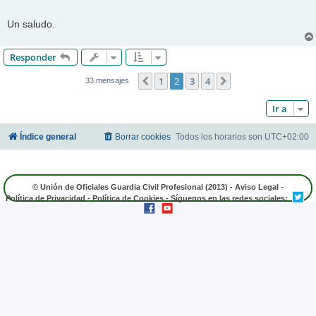
Un saludo.
Responder
1
2
3
4
Anterior
Siguiente
33 mensajes
Ir a
Índice general
Borrar cookies
Todos los horarios son
UTC+02:00
© Unión de Oficiales Guardia Civil Profesional (2013) -
Aviso Legal
-
Política de Privacidad
-
Política de Cookies
- Síguenos en las redes sociales: