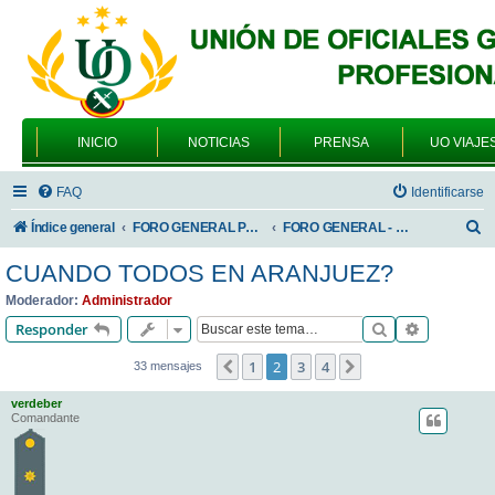
INICIO
NOTICIAS
PRENSA
UO VIAJE
FAQ
Identificarse
B
Índice general
FORO GENERAL PARA TODOS LOS USUARIOS
FORO GENERAL - ACADEMIAS DE FORMACIÓN
u
CUANDO TODOS EN ARANJUEZ?
s
Moderador:
Administrador
c
Buscar
Búsqueda 
Responder
a
1
2
3
4
Anterior
Siguiente
33 mensajes
r
verdeber
Comandante