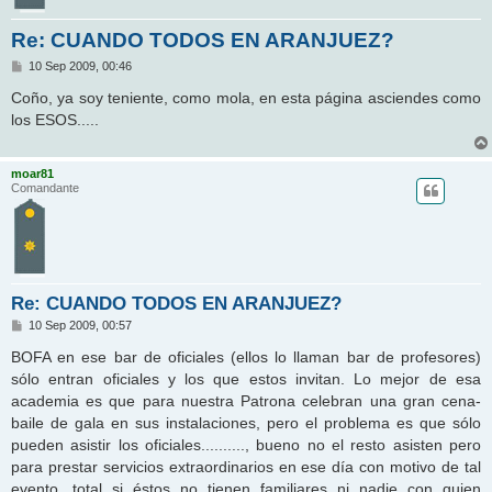
Re: CUANDO TODOS EN ARANJUEZ?
M
10 Sep 2009, 00:46
e
n
Coño, ya soy teniente, como mola, en esta página asciendes como
s
los ESOS.....
a
j
e
moar81
Comandante
Re: CUANDO TODOS EN ARANJUEZ?
M
10 Sep 2009, 00:57
e
n
BOFA en ese bar de oficiales (ellos lo llaman bar de profesores)
s
sólo entran oficiales y los que estos invitan. Lo mejor de esa
a
j
academia es que para nuestra Patrona celebran una gran cena-
e
baile de gala en sus instalaciones, pero el problema es que sólo
pueden asistir los oficiales.........., bueno no el resto asisten pero
para prestar servicios extraordinarios en ese día con motivo de tal
evento, total si éstos no tienen familiares ni nadie con quien