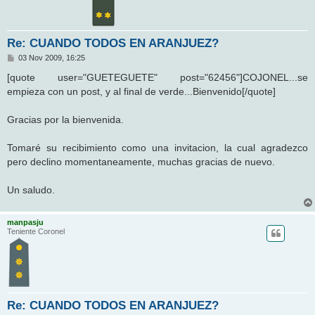
Re: CUANDO TODOS EN ARANJUEZ?
M
03 Nov 2009, 16:25
e
n
[quote user="GUETEGUETE" post="62456"]COJONEL...se
s
empieza con un post, y al final de verde...Bienvenido[/quote]
a
j
e
Gracias por la bienvenida.
Tomaré su recibimiento como una invitacion, la cual agradezco
pero declino momentaneamente, muchas gracias de nuevo.
Un saludo.
manpasju
Teniente Coronel
Re: CUANDO TODOS EN ARANJUEZ?