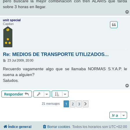
pero buscaré la mejor combinación con tren ALARIS que tarda
e
sobre 3 horas en llegar.
unit special
Capitan
Re: MEDIOS DE TRANSPORTE UTILIZADOS...
M
23 Jul 2009, 20:00
e
n
Recuerdo vagamente algo que se llamaba NORMAS S.Y.A.P. le
s
suena a alguien?
a
j
Saludos.
e
Responder
1
2
3
Siguiente
21 mensajes
Ir a
Índice general
Borrar cookies
Todos los horarios son
UTC+02:00