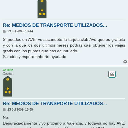
Re: MEDIOS DE TRANSPORTE UTILIZADOS...
M
23 Jul 2009, 18:44
e
n
Si puedes en AVE, ve sacandote la tarjeta club AVe que es gratuita
s
y con la que los dos ultimos meses podras casi obtener los viajes
a
j
gratis con los puntos que has acumulado.
e
Saludos y espero haberte ayudado
antolin
Capitan
Re: MEDIOS DE TRANSPORTE UTILIZADOS...
M
23 Jul 2009, 18:59
e
n
No.
s
Desgraciadamente vivo próximo a Valencia, y todavía no hay AVE,
a
j