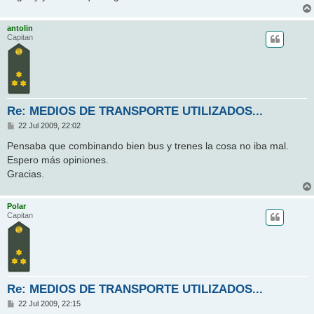
e
antolin
Capitan
Re: MEDIOS DE TRANSPORTE UTILIZADOS...
M
22 Jul 2009, 22:02
e
n
Pensaba que combinando bien bus y trenes la cosa no iba mal.
s
Espero más opiniones.
a
j
Gracias.
e
Polar
Capitan
Re: MEDIOS DE TRANSPORTE UTILIZADOS...
M
22 Jul 2009, 22:15
e