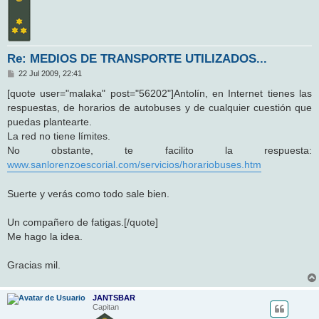
Re: MEDIOS DE TRANSPORTE UTILIZADOS...
M
22 Jul 2009, 22:41
e
n
[quote user="malaka" post="56202"]Antolín, en Internet tienes las
s
respuestas, de horarios de autobuses y de cualquier cuestión que
a
j
puedas plantearte.
e
La red no tiene límites.
No obstante, te facilito la respuesta:
www.sanlorenzoescorial.com/servicios/horariobuses.htm
Suerte y verás como todo sale bien.
Un compañero de fatigas.[/quote]
Me hago la idea.
Gracias mil.
JANTSBAR
Capitan