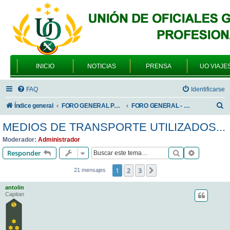
INICIO
NOTICIAS
PRENSA
UO VIAJE
FAQ
Identificarse
B
Índice general
FORO GENERAL PARA TODOS LOS USUARIOS
FORO GENERAL - ACADEMIAS DE FORMACIÓN
u
MEDIOS DE TRANSPORTE UTILIZADOS...
s
Moderador:
Administrador
c
Buscar
Búsqueda 
Responder
a
1
2
3
Siguiente
21 mensajes
r
antolin
Capitan