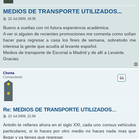
MEDIOS DE TRANSPORTE UTILIZADOS...
M
22 Jul 2009, 18:35
e
n
Bueno a vueltas con mi futura esperiencia académica.
s
A ver si alguien de recientes promociones me comenta como solían
a
j
hacer para regresar a casa los fines de semana, sobretodo me
e
interesa la gente que acudía al levante español.
Medios de transporte de Escorial a Madrid y de allí a Levante.
Gracias.
Chorta
Comandante
Re: MEDIOS DE TRANSPORTE UTILIZADOS...
M
22 Jul 2009, 21:56
e
n
Antolin te refieres ahora en el siglo XXI, cada uno consus vehiculos
s
particulares, si lo haces por otro medio no haces nada mas que
a
j
llegar y ya tienes que regresar.