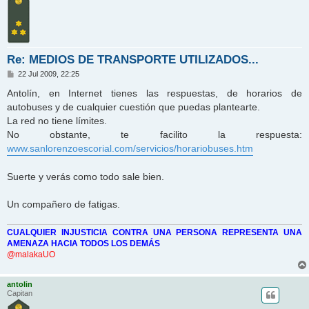
Re: MEDIOS DE TRANSPORTE UTILIZADOS...
M
22 Jul 2009, 22:25
e
n
Antolín, en Internet tienes las respuestas, de horarios de
s
autobuses y de cualquier cuestión que puedas plantearte.
a
j
La red no tiene límites.
e
No obstante, te facilito la respuesta:
www.sanlorenzoescorial.com/servicios/horariobuses.htm
Suerte y verás como todo sale bien.
Un compañero de fatigas.
CUALQUIER INJUSTICIA CONTRA UNA PERSONA REPRESENTA UNA
AMENAZA HACIA TODOS LOS DEMÁS
@malakaUO
antolin
Capitan