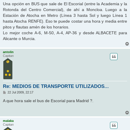
n
Una opción en BUS que sale de El Escorial (entre la Academia y la
s
Rotonda del Centro Comercial), de ahí a Moncloa. Luego a la
a
j
Estación de Atocha en Metro (Línea 3 hasta Sol y luego Línea 1
e
hasta Atocha RENFE). Eso te puede costar una hora y media entre
pitos y flautas amén de los horarios.
Lo mejor coche A-6, M-50, A-4, AP-36 y desde ALBACETE para
Alicante o Murcia.
antolin
Capitan
Re: MEDIOS DE TRANSPORTE UTILIZADOS...
M
22 Jul 2009, 22:17
e
n
A que hora sale el bus de Escorial para Madrid ?.
s
a
j
e
malaka
Capitan