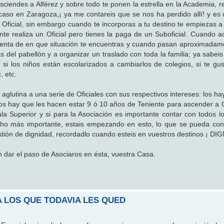
sciendes a Alférez y sobre todo te ponen la estrella en la Academia, r
 caso en Zaragoza,¡ ya me contareis que se nos ha perdido allí! y es
eres Oficial, sin embargo cuando te incorporas a tu destino te empiezas 
nte realiza un Oficial pero tienes la paga de un Suboficial. Cuando a
uenta de en que situación te encuentras y cuando pasan aproximadam
s del pabellón y a organizar un traslado con toda la familia; ya sabei
ar, si los niños están escolarizados a cambiarlos de colegios, si te g
, etc.
aglutina a una serie de Oficiales con sus respectivos intereses: los h
 los hay que les hacen estar 9 ó 10 años de Teniente para ascender a C
ala Superior y si para la Asociación es importante contar con todos 
cho más importante, estais empezando en esto, lo que se pueda con
tión de dignidad, recordadlo cuando esteis en vuestros destinos ¡ DI
 dar el paso de Asociaros en ésta, vuestra Casa.
A LOS QUE TODAVIA LES QUED