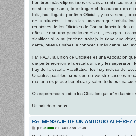
hombros más vilipendiados os vais a sentir. cuando a
a
j
sientes importante, te entregan el despacho ( en mi
e
feliz, has llegado por fin a Oficial. ¡ y es verdad!, 
de tu situación : haces las funciones que habitualme
reuniones de los Oficiales de Comandancia te das c
años, te dan una patadita en el cu..., recoges tu cosa
significa: si la mujer tiene trabajo lo tiene que dej
gente, pues ya sabes, a conocer a más gente, etc, etc
¡ MIRAD!, la Unión de Oficiales es una Asociación que 
día pertenecieron a la escala única y les separaron,
hay de la escala Facultativa, los hay incluso de Esc
Oficiales posibles, creo que en vuestro caso es mu
mañana os puede beneficiar y sobre todo es una cues
Os esperamos a todos los Oficiales que aún dudais en
Un saludo a todos.
Re: MENSAJE DE UN ANTIGUO ALFÉREZ 
M
por
antolin
»
11 Sep 2009, 22:39
e
n