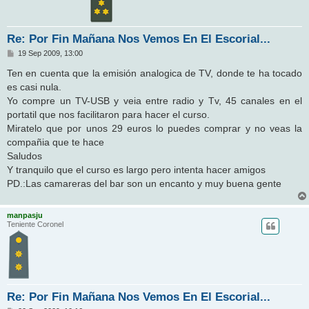
Re: Por Fin Mañana Nos Vemos En El Escorial...
M
19 Sep 2009, 13:00
e
n
Ten en cuenta que la emisión analogica de TV, donde te ha tocado
s
es casi nula.
a
j
Yo compre un TV-USB y veia entre radio y Tv, 45 canales en el
e
portatil que nos facilitaron para hacer el curso.
Miratelo que por unos 29 euros lo puedes comprar y no veas la
compañia que te hace
Saludos
Y tranquilo que el curso es largo pero intenta hacer amigos
PD.:Las camareras del bar son un encanto y muy buena gente
manpasju
Teniente Coronel
Re: Por Fin Mañana Nos Vemos En El Escorial...