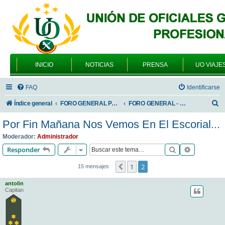
INICIO
NOTICIAS
PRENSA
UO VIAJE
FAQ
Identificarse
B
Índice general
FORO GENERAL PARA TODOS LOS USUARIOS
FORO GENERAL - ACADEMIAS DE FORMACIÓN
u
Por Fin Mañana Nos Vemos En El Escorial...
s
Moderador:
Administrador
c
Buscar
Búsqueda 
Responder
a
1
2
Anterior
15 mensajes
r
antolin
Capitan