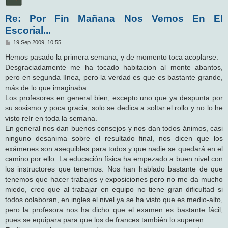
Re: Por Fin Mañana Nos Vemos En El
Escorial...
M
19 Sep 2009, 10:55
e
n
Hemos pasado la primera semana, y de momento toca acoplarse.
s
Desgraciadamente me ha tocado habitacion al monte abantos,
a
j
pero en segunda línea, pero la verdad es que es bastante grande,
e
más de lo que imaginaba.
Los profesores en general bien, excepto uno que ya despunta por
su sosismo y poca gracia, solo se dedica a soltar el rollo y no lo he
visto reír en toda la semana.
En general nos dan buenos consejos y nos dan todos ánimos, casi
ninguno desanima sobre el resultado final, nos dicen que los
exámenes son asequibles para todos y que nadie se quedará en el
camino por ello. La educación física ha empezado a buen nivel con
los instructores que tenemos. Nos han hablado bastante de que
tenemos que hacer trabajos y exposiciones pero no me da mucho
miedo, creo que al trabajar en equipo no tiene gran dificultad si
todos colaboran, en ingles el nivel ya se ha visto que es medio-alto,
pero la profesora nos ha dicho que el examen es bastante fácil,
pues se equipara para que los de frances también lo superen.