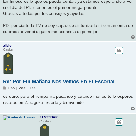
En fin eso es lo que os puedo contar, ya estamos esperando a ver
si el dia del Pilar tenemos el primer mega-puente.
Gracias a todos por los consejos y ayudas.
PD. por cierto la TV no soy capaz de sintonizarla ni con antenita de
cuernos, a ver si alguien me aconseja algo mejor.
alisio
Capitan
Re: Por Fin Mañana Nos Vemos En El Escorial...
M
19 Sep 2009, 11:00
e
n
es duro, pero el tiempo ira pasando y cuando menos te lo esperes
s
estaras en Zaragoza. Suerte y bienvenido
a
j
e
JANTSBAR
Capitan