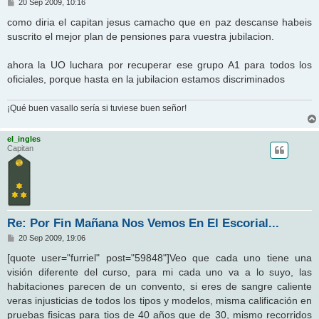
M
20 Sep 2009, 10:16
e
n
como diria el capitan jesus camacho que en paz descanse habeis
s
suscrito el mejor plan de pensiones para vuestra jubilacion.
a
j
e
ahora la UO luchara por recuperar ese grupo A1 para todos los
oficiales, porque hasta en la jubilacion estamos discriminados
¡Qué buen vasallo sería si tuviese buen señor!
el_ingles
Capitan
Re: Por Fin Mañana Nos Vemos En El Escorial...
M
20 Sep 2009, 19:06
e
n
[quote user="furriel" post="59848"]Veo que cada uno tiene una
s
visión diferente del curso, para mi cada uno va a lo suyo, las
a
j
habitaciones parecen de un convento, si eres de sangre caliente
e
veras injusticias de todos los tipos y modelos, misma calificación en
pruebas fisicas para tios de 40 años que de 30, mismo recorridos