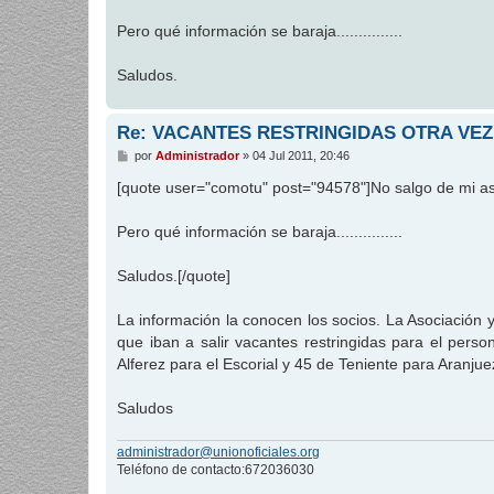
a
j
Pero qué información se baraja...............
e
Saludos.
Re: VACANTES RESTRINGIDAS OTRA VEZ
M
por
Administrador
»
04 Jul 2011, 20:46
e
n
[quote user="comotu" post="94578"]No salgo de mi as
s
a
j
Pero qué información se baraja...............
e
Saludos.[/quote]
La información la conocen los socios. La Asociación
que iban a salir vacantes restringidas para el pers
Alferez para el Escorial y 45 de Teniente para Aranjue
Saludos
administrador@unionoficiales.org
Teléfono de contacto:672036030