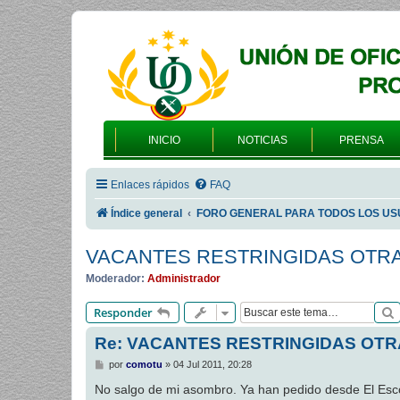
INICIO
NOTICIAS
PRENSA
Enlaces rápidos
FAQ
Índice general
FORO GENERAL PARA TODOS LOS US
VACANTES RESTRINGIDAS OTRA
Moderador:
Administrador
Responder
Re: VACANTES RESTRINGIDAS OTR
M
por
comotu
»
04 Jul 2011, 20:28
e
n
No salgo de mi asombro. Ya han pedido desde El Esco
s