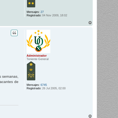
Mensajes:
27
Registrado:
04 Nov 2009, 18:02
A
r
r
i
b
a
Administrador
Teniente General
as semanas,
vacantes de
Mensajes:
6745
Registrado:
26 Jul 2005, 02:00
A