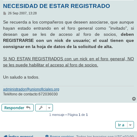
NECESIDAD DE ESTAR REGISTRADO
M
26 Sep 2007, 13:28
e
n
Se recuerda a los compañeros que deseen asociarse, que aunque
s
hayan estado entrando en el foro general como "invitado", si
a
j
desean que se les de acceso al foro de socios,
deben
e
REGISTRARSE con un nick de usuario; el cual tienen que
consignar en la hoja de datos de la solicitud de alta.
SI NO ESTAN REGISTRADOS con un nick en el foro general, NO
se les puede habilitar el acceso al foro de socios.
Un saludo a todos.
administrador@unionoficiales.org
Teléfono de contacto:672036030
Responder
1 mensaje • Página
1
de
1
Ir a