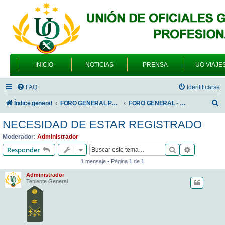
INICIO
NOTICIAS
PRENSA
UO VIAJE
FAQ
Identificarse
B
Índice general
FORO GENERAL PARA TODOS LOS USUARIOS
FORO GENERAL - DUDAS O PROBLEMAS PARA ASOCIARSE
u
NECESIDAD DE ESTAR REGISTRADO
s
Moderador:
Administrador
c
Buscar
Búsqueda 
Responder
a
1 mensaje • Página
1
de
1
r
Administrador
Teniente General