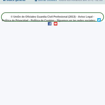
Índice general
Borrar cookies
Todos los horarios son
UTC+02:00
© Unión de Oficiales Guardia Civil Profesional (2013) -
Aviso Legal
-
Política de Privacidad
-
Política de Cookies
- Síguenos en las redes sociales: