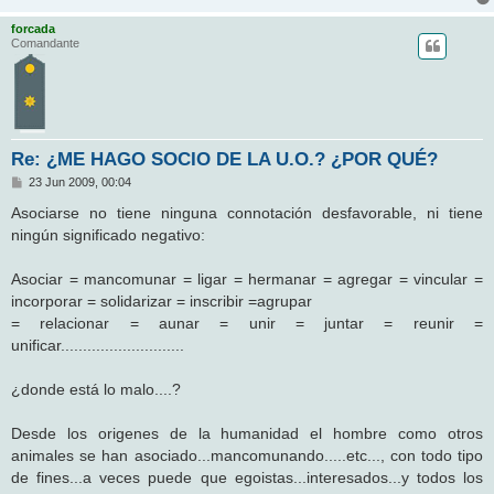
forcada
Comandante
Re: ¿ME HAGO SOCIO DE LA U.O.? ¿POR QUÉ?
M
23 Jun 2009, 00:04
e
n
Asociarse no tiene ninguna connotación desfavorable, ni tiene
s
ningún significado negativo:
a
j
e
Asociar = mancomunar = ligar = hermanar = agregar = vincular =
incorporar = solidarizar = inscribir =agrupar
= relacionar = aunar = unir = juntar = reunir =
unificar............................
¿donde está lo malo....?
Desde los origenes de la humanidad el hombre como otros
animales se han asociado...mancomunando.....etc..., con todo tipo
de fines...a veces puede que egoistas...interesados...y todos los