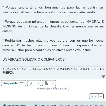
* Porque ahora tenemos herramientas para luchar contra las
muchas injusticias que hemos sufrido y seguimos padeciendo.
* Porque quedarse mirando, mientras otros luchan es INMORAL E
INDIGNO de un Oficial de la Guardia Civil, al menos ese es mi
criterio.
* Podría dar muchos más motivos, pero si con los que he hecho
constar NO te he motivado, hayá tú con tu responsabiliad, yo
prefiero luchar para alcanzar los objetivos antes expuestos.
UN ABRAZO SOLIDARIO COMPAÑEROS.
!!!ESCALA ÚNICA DE OFICIALES CON JUSTICIA!!! !!LA UNIÓN HACE LA
FUERZA!!
Responder
6 mensajes • Página
1
de
1
Ir a
Índice general
Borrar cookies
Todos los horarios son
UTC+02:00