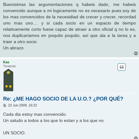
n
Buenisimas las argumentaciones q habeis dado, me habeis
s
convencido aunque a mi logicamente no es necesario pues soy de
a
j
los mas convencidos de la necesidiad de crecer y crecer, recordad
e
uno mas uno.... y si cada socio en un espacio de tiempo
relativamente corto fuese capaz de atraer a otro oficial q no lo es,
nos duplicariamos en poquito poquito, así que ala a la tarea y a
traer a otro socio.
Un abrazo
Kas
Teniente
Re: ¿ME HAGO SOCIO DE LA U.O.? ¿POR QUÉ?
M
22 Jun 2009, 16:22
e
n
Cada dia estoy mas convencido.
s
Un saludo a todos a los que lo estan y a los que no.
a
j
e
UN SOCIO.