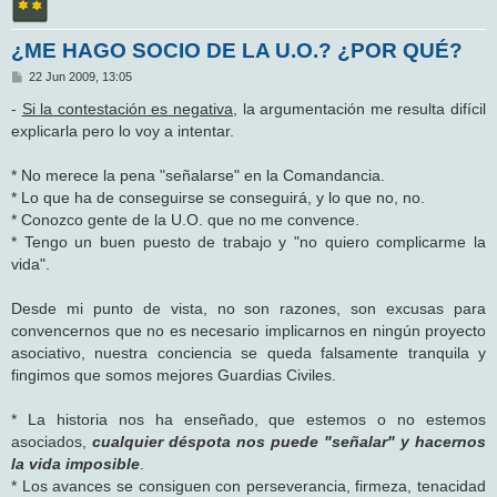
¿ME HAGO SOCIO DE LA U.O.? ¿POR QUÉ?
M
22 Jun 2009, 13:05
e
n
-
Si la contestación es negativa
, la argumentación me resulta difícil
s
explicarla pero lo voy a intentar.
a
j
e
* No merece la pena "señalarse" en la Comandancia.
* Lo que ha de conseguirse se conseguirá, y lo que no, no.
* Conozco gente de la U.O. que no me convence.
* Tengo un buen puesto de trabajo y "no quiero complicarme la
vida".
Desde mi punto de vista, no son razones, son excusas para
convencernos que no es necesario implicarnos en ningún proyecto
asociativo, nuestra conciencia se queda falsamente tranquila y
fingimos que somos mejores Guardias Civiles.
* La historia nos ha enseñado, que estemos o no estemos
asociados,
cualquier déspota nos puede "señalar" y hacernos
la vida imposible
.
* Los avances se consiguen con perseverancia, firmeza, tenacidad