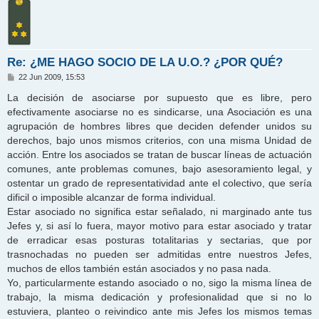
Re: ¿ME HAGO SOCIO DE LA U.O.? ¿POR QUÉ?
M
22 Jun 2009, 15:53
e
n
La decisión de asociarse por supuesto que es libre, pero
s
efectivamente asociarse no es sindicarse, una Asociación es una
a
j
agrupación de hombres libres que deciden defender unidos su
e
derechos, bajo unos mismos criterios, con una misma Unidad de
acción. Entre los asociados se tratan de buscar líneas de actuación
comunes, ante problemas comunes, bajo asesoramiento legal, y
ostentar un grado de representatividad ante el colectivo, que sería
dificil o imposible alcanzar de forma individual.
Estar asociado no significa estar señalado, ni marginado ante tus
Jefes y, si así lo fuera, mayor motivo para estar asociado y tratar
de erradicar esas posturas totalitarias y sectarias, que por
trasnochadas no pueden ser admitidas entre nuestros Jefes,
muchos de ellos también están asociados y no pasa nada.
Yo, particularmente estando asociado o no, sigo la misma línea de
trabajo, la misma dedicación y profesionalidad que si no lo
estuviera, planteo o reivindico ante mis Jefes los mismos temas