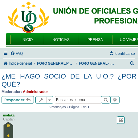
INICIO
NOTICIAS
PRENSA
UO VIAJE
FAQ
Identificarse
B
Índice general
FORO GENERAL PARA TODOS LOS USUARIOS
FORO GENERAL - DUDAS O PROBLEMAS PARA ASOCIARSE
u
¿ME HAGO SOCIO DE LA U.O.? ¿POR
s
QUÉ?
c
Moderador:
Administrador
a
Buscar
Búsqueda 
Responder
r
6 mensajes • Página
1
de
1
malaka
Capitan