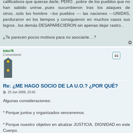
calificativos que quieras darle; PERO...pobre de los pueblos que no
han sabido unirse...pues sucumbieron tras los ataques de
otros...solo los hombre --los pueblos --- las naciones ---UNIDAS,
perduraron en los tiempos y consiguieron en muchos casos sus
logros...los demás DESAPARECIERON sin apenas dejar rastro...
¿Te parecen pocos motivos para no asociarte....?
lobo76
Comandante
Re: ¿ME HAGO SOCIO DE LA U.O.? ¿POR QUÉ?
M
23 Jun 2009, 23:42
e
n
Algunas consideraciones:
s
a
j
* Porque juntos y organizados venceremos.
e
* Porque nuestro objetivo en alcalzar JUSTICIA, DIGNIDAD en este
Cuerpo.