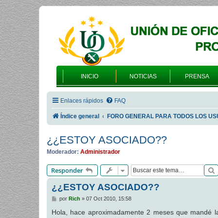
INICIO
NOTICIAS
PRENSA
Enlaces rápidos
FAQ
Índice general
FORO GENERAL PARA TODOS LOS US
¿¿ESTOY ASOCIADO??
Moderador:
Administrador
Responder
¿¿ESTOY ASOCIADO??
M
por
Rich
»
07 Oct 2010, 15:58
e
n
Hola, hace aproximadamente 2 meses que mandé la 
s