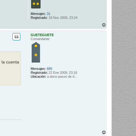
Mensajes:
31
Registrado:
18 Nov 2009, 23:24
A
r
r
GUETEGUETE
i
Comandante
b
a
 la cuenta
Mensajes:
685
Registrado:
22 Ene 2009, 23:16
Ubicación:
a doce pasos de tí...
A