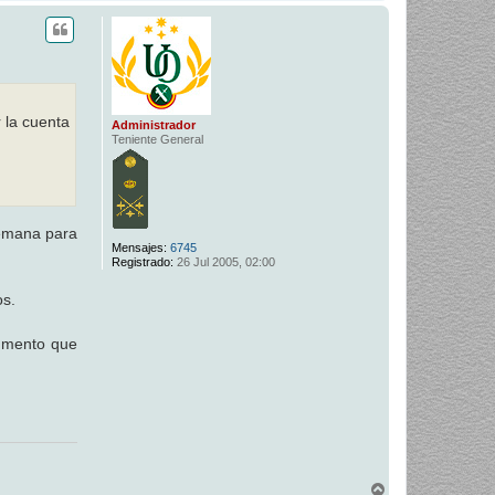
r
r
i
b
a
 la cuenta
Administrador
Teniente General
semana para
Mensajes:
6745
Registrado:
26 Jul 2005, 02:00
os.
cumento que
A