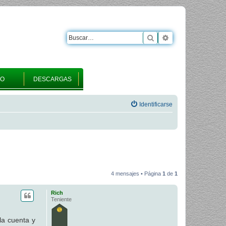
Buscar
Búsqueda avanza
RO
DESCARGAS
Identificarse
4 mensajes • Página
1
de
1
Rich
Teniente
la cuenta y