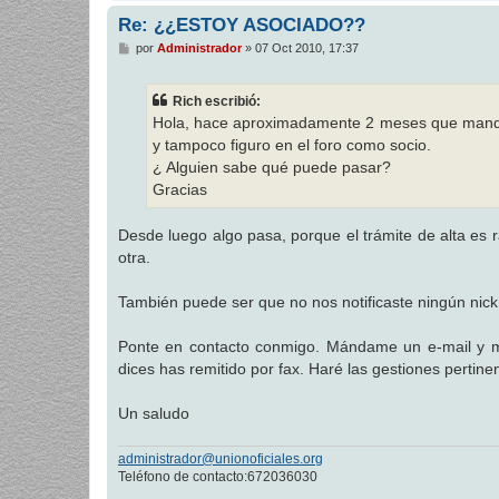
Re: ¿¿ESTOY ASOCIADO??
M
por
Administrador
»
07 Oct 2010, 17:37
e
n
s
Rich escribió:
a
j
Hola, hace aproximadamente 2 meses que mandé 
e
y tampoco figuro en el foro como socio.
¿ Alguien sabe qué puede pasar?
Gracias
Desde luego algo pasa, porque el trámite de alta es
otra.
También puede ser que no nos notificaste ningún nick n
Ponte en contacto conmigo. Mándame un e-mail y me f
dices has remitido por fax. Haré las gestiones pertinen
Un saludo
administrador@unionoficiales.org
Teléfono de contacto:672036030