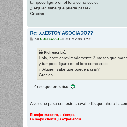
tampoco figuro en el foro como socio.
a
j
¿ Alguien sabe qué puede pasar?
e
Gracias
Re: ¿¿ESTOY ASOCIADO??
M
por
GUETEGUETE
»
07 Oct 2010, 17:08
e
n
s
Rich escribió:
a
j
Hola, hace aproximadamente 2 meses que mandé 
e
y tampoco figuro en el foro como socio.
¿ Alguien sabe qué puede pasar?
Gracias
...Y eso que eres rico.
A ver que pasa con este chaval, ¿Es que ahora hace
El mejor maestro, el tiempo.
La mejor ciencia, la experiencia.