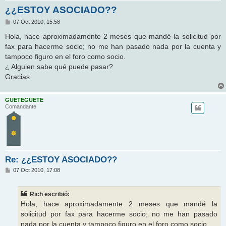
¿¿ESTOY ASOCIADO??
M
07 Oct 2010, 15:58
e
n
Hola, hace aproximadamente 2 meses que mandé la solicitud por
s
fax para hacerme socio; no me han pasado nada por la cuenta y
a
j
tampoco figuro en el foro como socio.
e
¿ Alguien sabe qué puede pasar?
Gracias
GUETEGUETE
Comandante
Re: ¿¿ESTOY ASOCIADO??
M
07 Oct 2010, 17:08
e
n
s
Rich escribió:
a
j
Hola, hace aproximadamente 2 meses que mandé la
e
solicitud por fax para hacerme socio; no me han pasado
nada por la cuenta y tampoco figuro en el foro como socio.