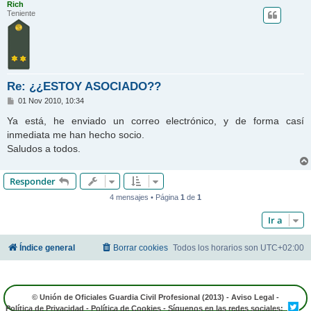
Rich
Teniente
Re: ¿¿ESTOY ASOCIADO??
M
01 Nov 2010, 10:34
e
n
Ya está, he enviado un correo electrónico, y de forma casí
s
inmediata me han hecho socio.
a
j
Saludos a todos.
e
Responder
4 mensajes • Página
1
de
1
Ir a
Índice general
Borrar cookies
Todos los horarios son
UTC+02:00
© Unión de Oficiales Guardia Civil Profesional (2013) -
Aviso Legal
-
Política de Privacidad
-
Política de Cookies
- Síguenos en las redes sociales: