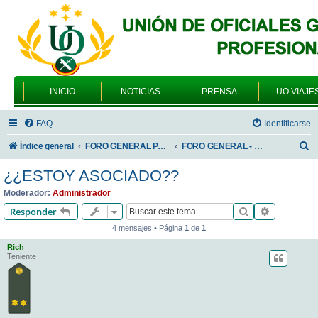
INICIO
NOTICIAS
PRENSA
UO VIAJE
FAQ
Identificarse
B
Índice general
FORO GENERAL PARA TODOS LOS USUARIOS
FORO GENERAL - DUDAS O PROBLEMAS PARA ASOCIARSE
u
¿¿ESTOY ASOCIADO??
s
Moderador:
Administrador
c
Buscar
Búsqueda 
Responder
a
4 mensajes • Página
1
de
1
r
Rich
Teniente