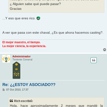
¿ Alguien sabe qué puede pasar?
Gracias
...Y eso que eres rico.
A ver que pasa con este chaval, ¿Es que ahora hacemos casting?.
El mejor maestro, el tiempo.
La mejor ciencia, la experiencia.
Administrador
Teniente General
Re: ¿¿ESTOY ASOCIADO??
M
07 Oct 2010, 17:37
e
n
s
Rich escribió:
a
j
Hola, hace aproximadamente 2 meses que mandé la