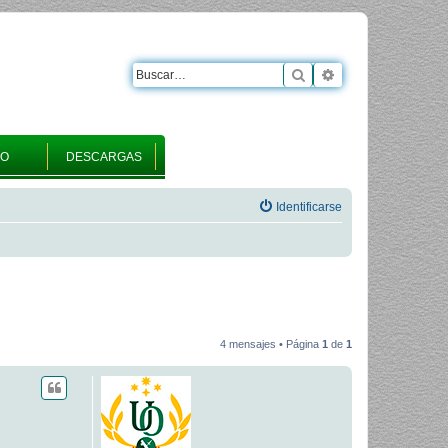
Buscar
Búsqueda avanza
RO
DESCARGAS
Identificarse
4 mensajes • Página
1
de
1