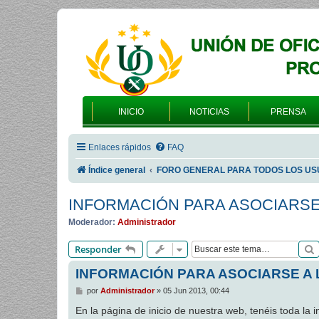
INICIO
NOTICIAS
PRENSA
Enlaces rápidos
FAQ
Índice general
FORO GENERAL PARA TODOS LOS US
INFORMACIÓN PARA ASOCIARSE 
Moderador:
Administrador
Responder
INFORMACIÓN PARA ASOCIARSE A L
M
por
Administrador
»
05 Jun 2013, 00:44
e
n
En la página de inicio de nuestra web, tenéis toda la
s