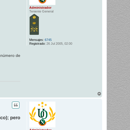
Administrador
Teniente General
Mensajes:
6745
Registrado:
26 Jul 2005, 02:00
y número de
A
r
r
i
b
a
co); pero
Administrador