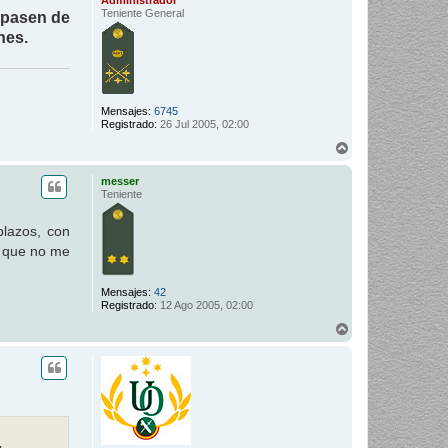
Teniente General
 pasen de
nes.
Mensajes:
6745
Registrado:
26 Jul 2005, 02:00
A
r
r
messer
i
Teniente
b
a
plazos, con
n que no me
Mensajes:
42
Registrado:
12 Ago 2005, 02:00
A
r
r
i
b
a