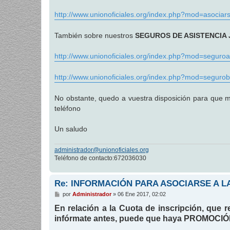
a
j
http://www.unionoficiales.org/index.php?mod=asociar
e
También sobre nuestros
SEGUROS DE ASISTENCIA 
http://www.unionoficiales.org/index.php?mod=seguroa
http://www.unionoficiales.org/index.php?mod=segurob
No obstante, quedo a vuestra disposición para que m
teléfono
Un saludo
administrador@unionoficiales.org
Teléfono de contacto:672036030
Re: INFORMACIÓN PARA ASOCIARSE A LA
M
por
Administrador
»
06 Ene 2017, 02:02
e
n
En relación a la Cuota de inscripción, que 
s
infórmate antes, puede que haya PROMOCI
a
j