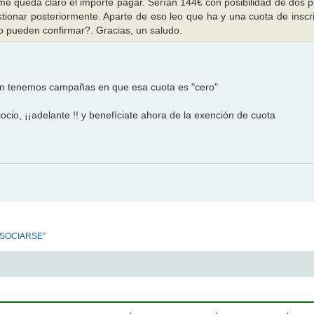
e queda claro el importe pagar. Serían 144€ con posibilidad de dos p
stionar posteriormente. Aparte de eso leo que ha y una cuota de inscr
o pueden confirmar?. Gracias, un saludo.
ién tenemos campañas en que esa cuota es "cero"
ocio, ¡¡adelante !! y benefíciate ahora de la exención de cuota
ASOCIARSE”