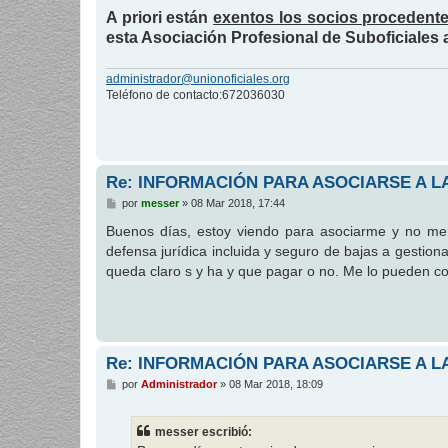
e
A priori están
exentos los socios proceden
esta Asociación Profesional de Suboficiales
administrador@unionoficiales.org
Teléfono de contacto:672036030
Re: INFORMACIÓN PARA ASOCIARSE A LA
M
por
messer
»
08 Mar 2018, 17:44
e
n
Buenos días, estoy viendo para asociarme y no me 
s
defensa jurídica incluida y seguro de bajas a gestio
a
j
queda claro s y ha y que pagar o no. Me lo pueden co
e
Re: INFORMACIÓN PARA ASOCIARSE A LA
M
por
Administrador
»
08 Mar 2018, 18:09
e
n
s
messer escribió:
a
j