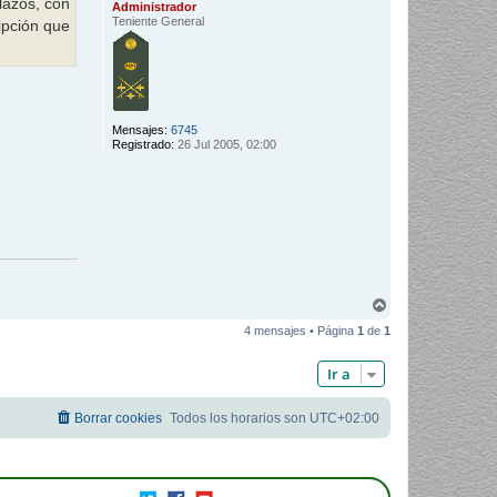
lazos, con
Administrador
Teniente General
ipción que
Mensajes:
6745
Registrado:
26 Jul 2005, 02:00
A
r
4 mensajes • Página
1
de
1
r
i
b
Ir a
a
Borrar cookies
Todos los horarios son
UTC+02:00