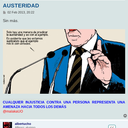
AUSTERIDAD
M
02 Feb 2013, 20:22
e
n
Sin más.
s
a
j
e
CUALQUIER INJUSTICIA CONTRA UNA PERSONA REPRESENTA UNA
AMENAZA HACIA TODOS LOS DEMÁS
@malakaUO
albertucho
Alferez alumno