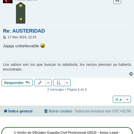
Re: AUSTERIDAD
M
17 Nov 2014, 12:23
e
n
Jajaja unbelievable
s
a
j
e
Los sabios son los que buscan la sabiduría; los necios piensan ya haberla
encontrado.
Responder
2 mensajes • Página
1
de
1
Ir a
Índice general
Borrar cookies
Todos los horarios son
UTC+02:00
© Unión de Oficiales Guardia Civil Profesional (2013) -
Aviso Legal
-