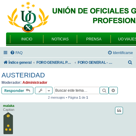
INICIO
NOTICIAS
PRENSA
UO VIAJE
FAQ
Identificarse
B
Índice general
FORO GENERAL PARA TODOS LOS USUARIOS
FORO GENERAL - SONRIA, POR FAVOR
u
AUSTERIDAD
s
Moderador:
Administrador
c
Buscar
Búsqueda 
Responder
a
2 mensajes • Página
1
de
1
r
malaka
Capitan