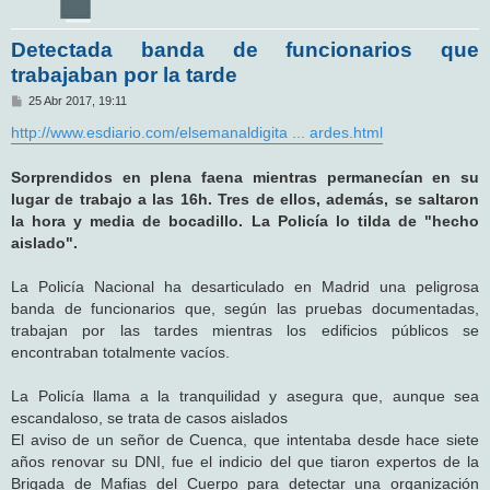
Detectada banda de funcionarios que
trabajaban por la tarde
M
25 Abr 2017, 19:11
e
n
http://www.esdiario.com/elsemanaldigita ... ardes.html
s
a
j
Sorprendidos en plena faena mientras permanecían en su
e
lugar de trabajo a las 16h. Tres de ellos, además, se saltaron
la hora y media de bocadillo. La Policía lo tilda de "hecho
aislado".
La Policía Nacional ha desarticulado en Madrid una peligrosa
banda de funcionarios que, según las pruebas documentadas,
trabajan por las tardes mientras los edificios públicos se
encontraban totalmente vacíos.
La Policía llama a la tranquilidad y asegura que, aunque sea
escandaloso, se trata de casos aislados
El aviso de un señor de Cuenca, que intentaba desde hace siete
años renovar su DNI, fue el indicio del que tiaron expertos de la
Brigada de Mafias del Cuerpo para detectar una organización