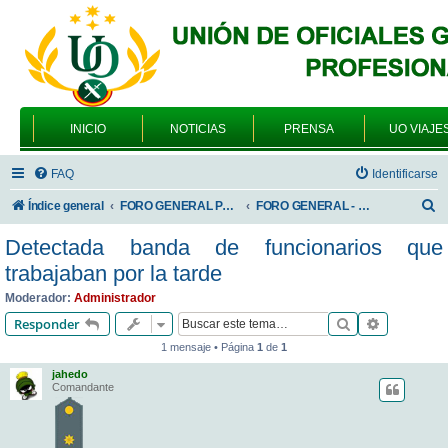
INICIO
NOTICIAS
PRENSA
UO VIAJE
FAQ
Identificarse
B
Índice general
FORO GENERAL PARA TODOS LOS USUARIOS
FORO GENERAL - SONRIA, POR FAVOR
u
Detectada banda de funcionarios que
s
trabajaban por la tarde
c
Moderador:
Administrador
a
Buscar
Búsqueda 
Responder
r
1 mensaje • Página
1
de
1
jahedo
Comandante