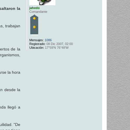
jahedo
altaron la
Comandante
s, trabajan
Mensajes:
1086
Registrado:
08 Dic 2007, 02:00
Ubicación:
17°59′N 76°48′W
ertos de la
rganismos,
arse la hora
an desde la
nda llegó a
uilidad. "De