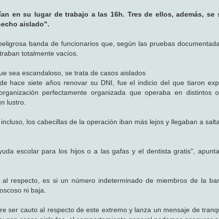
n en su lugar de trabajo a las 16h. Tres de ellos, además, se s
"hecho aislado".
 peligrosa banda de funcionarios que, según las pruebas documentada
ntraban totalmente vacíos.
que sea escandaloso, se trata de casos aislados
e hace siete años renovar su DNI, fue el indicio del que tiaron exp
rganización perfectamente organizada que operaba en distintos o
 lustro.
ncluso, los cabecillas de la operación iban más lejos y llegaban a salt
da escolar para los hijos o a las gafas y el dentista gratis", apunt
s al respecto, es si un número indeterminado de miembros de la ba
oscoso ni baja.
fiere ser cauto al respecto de este extremo y lanza un mensaje de tranq