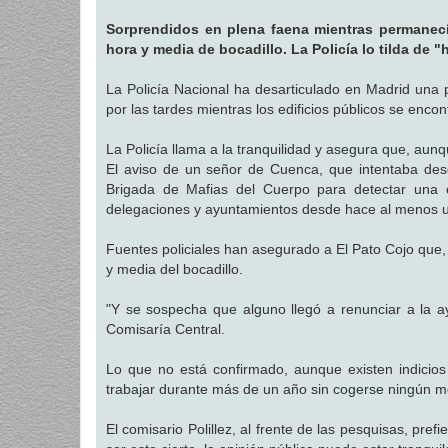
a
j
Sorprendidos en plena faena mientras permanecía
e
hora y media de bocadillo. La Policía lo tilda de 
La Policía Nacional ha desarticulado en Madrid una
por las tardes mientras los edificios públicos se enco
La Policía llama a la tranquilidad y asegura que, aun
El aviso de un señor de Cuenca, que intentaba desd
Brigada de Mafias del Cuerpo para detectar una o
delegaciones y ayuntamientos desde hace al menos un
Fuentes policiales han asegurado a El Pato Cojo que, i
y media del bocadillo.
"Y se sospecha que alguno llegó a renunciar a la ayu
Comisaría Central.
Lo que no está confirmado, aunque existen indicio
trabajar durante más de un año sin cogerse ningún m
El comisario Polillez, al frente de las pesquisas, pre