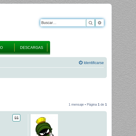
Buscar
Búsqueda avanza
RO
DESCARGAS
Identificarse
1 mensaje • Página
1
de
1