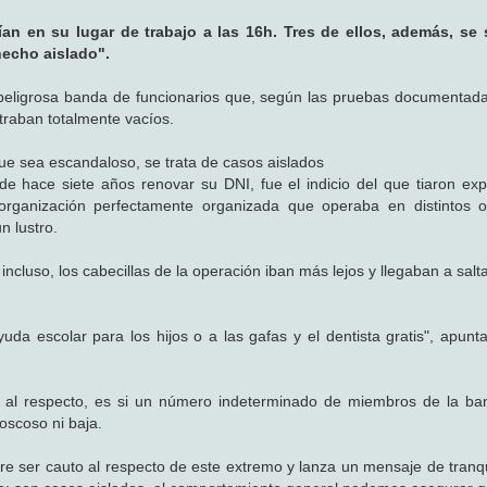
n en su lugar de trabajo a las 16h. Tres de ellos, además, se s
"hecho aislado".
 peligrosa banda de funcionarios que, según las pruebas documentada
ntraban totalmente vacíos.
que sea escandaloso, se trata de casos aislados
e hace siete años renovar su DNI, fue el indicio del que tiaron exp
rganización perfectamente organizada que operaba en distintos o
 lustro.
ncluso, los cabecillas de la operación iban más lejos y llegaban a salt
da escolar para los hijos o a las gafas y el dentista gratis", apunt
s al respecto, es si un número indeterminado de miembros de la ba
oscoso ni baja.
fiere ser cauto al respecto de este extremo y lanza un mensaje de tranq