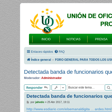
INICIO
NOTICIAS
PRENSA
Enlaces rápidos
FAQ
Índice general
FORO GENERAL PARA TODOS LOS US
Detectada banda de funcionarios que
Moderador:
Administrador
Responder
Detectada banda de funcionarios que 
M
por
jahedo
»
25 Abr 2017, 19:11
e
n
http://www.esdiario.com/elsemanaldigita ... ardes.html
s