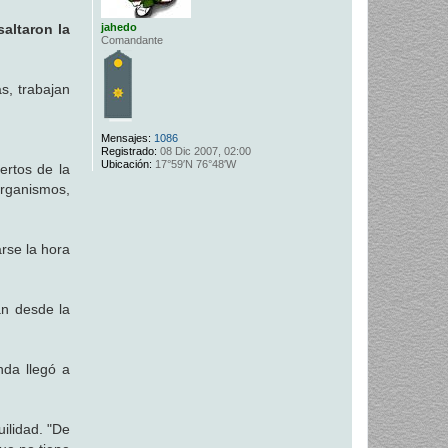
jahedo
altaron la
Comandante
s, trabajan
Mensajes:
1086
Registrado:
08 Dic 2007, 02:00
Ubicación:
17°59′N 76°48′W
ertos de la
rganismos,
arse la hora
an desde la
nda llegó a
uilidad. "De