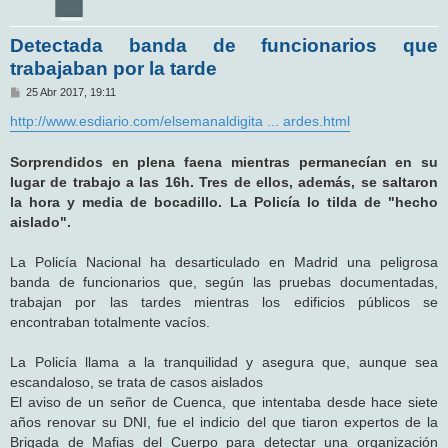
Detectada banda de funcionarios que
trabajaban por la tarde
M
25 Abr 2017, 19:11
e
n
http://www.esdiario.com/elsemanaldigita ... ardes.html
s
a
j
Sorprendidos en plena faena mientras permanecían en su
e
lugar de trabajo a las 16h. Tres de ellos, además, se saltaron
la hora y media de bocadillo. La Policía lo tilda de "hecho
aislado".
La Policía Nacional ha desarticulado en Madrid una peligrosa
banda de funcionarios que, según las pruebas documentadas,
trabajan por las tardes mientras los edificios públicos se
encontraban totalmente vacíos.
La Policía llama a la tranquilidad y asegura que, aunque sea
escandaloso, se trata de casos aislados
El aviso de un señor de Cuenca, que intentaba desde hace siete
años renovar su DNI, fue el indicio del que tiaron expertos de la
Brigada de Mafias del Cuerpo para detectar una organización