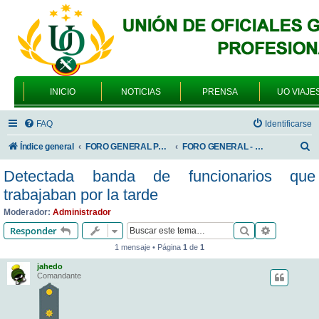
INICIO
NOTICIAS
PRENSA
UO VIAJE
FAQ
Identificarse
B
Índice general
FORO GENERAL PARA TODOS LOS USUARIOS
FORO GENERAL - SONRIA, POR FAVOR
u
Detectada banda de funcionarios que
s
trabajaban por la tarde
c
Moderador:
Administrador
a
Buscar
Búsqueda 
Responder
r
1 mensaje • Página
1
de
1
jahedo
Comandante