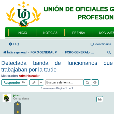
INICIO
NOTICIAS
PRENSA
UO VIAJE
FAQ
Identificarse
B
Índice general
FORO GENERAL PARA TODOS LOS USUARIOS
FORO GENERAL - SONRIA, POR FAVOR
u
Detectada banda de funcionarios que
s
trabajaban por la tarde
c
Moderador:
Administrador
a
Buscar
Búsqueda 
Responder
r
1 mensaje • Página
1
de
1
jahedo
Comandante