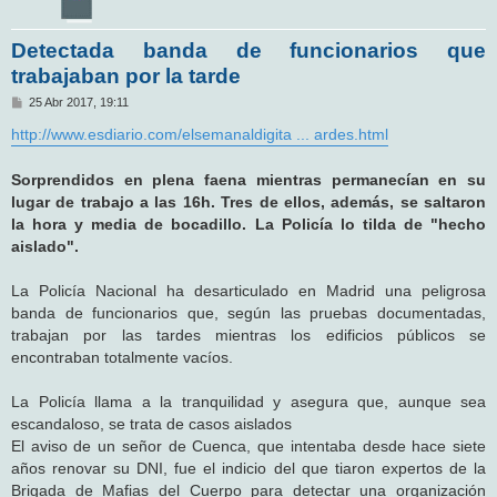
Detectada banda de funcionarios que
trabajaban por la tarde
M
25 Abr 2017, 19:11
e
n
http://www.esdiario.com/elsemanaldigita ... ardes.html
s
a
j
Sorprendidos en plena faena mientras permanecían en su
e
lugar de trabajo a las 16h. Tres de ellos, además, se saltaron
la hora y media de bocadillo. La Policía lo tilda de "hecho
aislado".
La Policía Nacional ha desarticulado en Madrid una peligrosa
banda de funcionarios que, según las pruebas documentadas,
trabajan por las tardes mientras los edificios públicos se
encontraban totalmente vacíos.
La Policía llama a la tranquilidad y asegura que, aunque sea
escandaloso, se trata de casos aislados
El aviso de un señor de Cuenca, que intentaba desde hace siete
años renovar su DNI, fue el indicio del que tiaron expertos de la
Brigada de Mafias del Cuerpo para detectar una organización