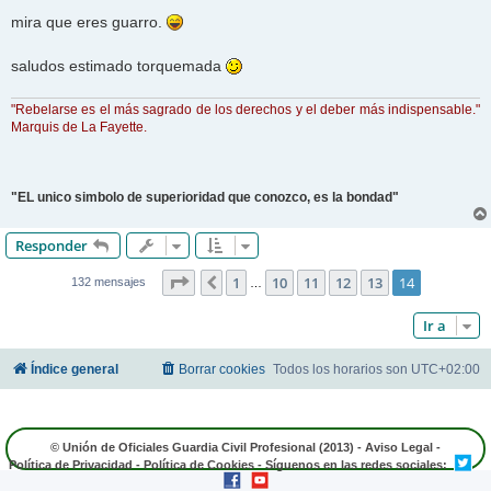
mira que eres guarro.
saludos estimado torquemada
"Rebelarse es el más sagrado de los derechos y el deber más indispensable."
Marquis de La Fayette.
"EL unico simbolo de superioridad que conozco, es la bondad"
Responder
Página
14
de
14
1
10
11
12
13
14
Anterior
132 mensajes
…
Ir a
Índice general
Borrar cookies
Todos los horarios son
UTC+02:00
© Unión de Oficiales Guardia Civil Profesional (2013) -
Aviso Legal
-
Política de Privacidad
-
Política de Cookies
- Síguenos en las redes sociales: