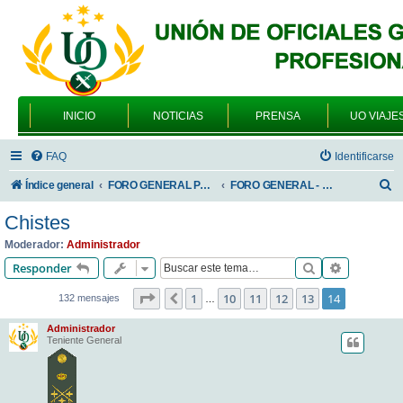
INICIO
NOTICIAS
PRENSA
UO VIAJE
FAQ
Identificarse
B
Índice general
FORO GENERAL PARA TODOS LOS USUARIOS
FORO GENERAL - SONRIA, POR FAVOR
u
Chistes
s
Moderador:
Administrador
c
Buscar
Búsqueda 
Responder
a
Página
14
de
14
1
10
11
12
13
14
Anterior
132 mensajes
…
r
Administrador
Teniente General