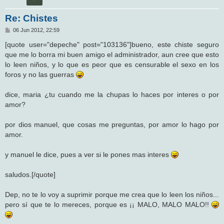
Re: Chistes
M
06 Jun 2012, 22:59
e
n
[quote user="depeche" post="103136"]bueno, este chiste seguro
s
que me lo borra mi buen amigo el administrador, aun cree que esto
a
j
lo leen niños, y lo que es peor que es censurable el sexo en los
e
foros y no las guerras
dice, maria ¿tu cuando me la chupas lo haces por interes o por
amor?
por dios manuel, que cosas me preguntas, por amor lo hago por
amor.
y manuel le dice, pues a ver si le pones mas interes
saludos.[/quote]
Dep, no te lo voy a suprimir porque me crea que lo leen los niños...
pero sí que te lo mereces, porque es ¡¡ MALO, MALO MALO!!