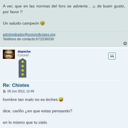
A ver, que en las normas del foro se advierte... ¡¡ de buen gusto,
por favor !!
Un saludo campeón
administrador@unionoficiales.org
Teléfono de contacto:672036030
depeche
Coronel
Re: Chistes
M
09 Jun 2012, 12:49
e
n
hombre tan malo no es leches
s
a
j
dice, cariño ¿en que estas pensando?
e
en lo mismo que tu cielo.