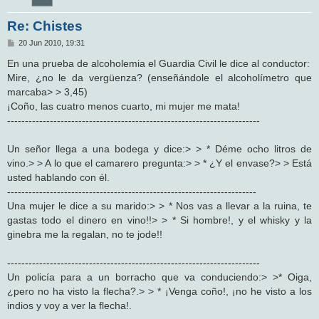
Re: Chistes
M
20 Jun 2010, 19:31
e
n
En una prueba de alcoholemia el Guardia Civil le dice al conductor:
s
Mire, ¿no le da vergüenza? (enseñándole el alcoholímetro que
a
j
marcaba> > 3,45)
e
¡Coño, las cuatro menos cuarto, mi mujer me mata!
-----------------------------------------------------------------------
Un señor llega a una bodega y dice:> > * Déme ocho litros de
vino.> > A lo que el camarero pregunta:> > * ¿Y el envase?> > Está
usted hablando con él.
----------------------------------------------------------------------
Una mujer le dice a su marido:> > * Nos vas a llevar a la ruina, te
gastas todo el dinero en vino!!> > * Si hombre!, y el whisky y la
ginebra me la regalan, no te jode!!
-----------------------------------------------------------------------
Un policía para a un borracho que va conduciendo:> >* Oiga,
¿pero no ha visto la flecha?.> > * ¡Venga coño!, ¡no he visto a los
indios y voy a ver la flecha!.