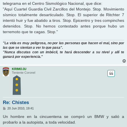
telegrama en el Centro Sismológico Nacional, que dice:
"Aquí Cuartel Guardia Civil Zarcillos del Montejo. Stop. Movimiento
sísmico totalmente desarticulado. Stop. El superior de Ritchter 7
intentó huir y fue abatido a tiros. Stop. Epicentro y tres compinches
detenidos. Stop. No hemos contestado antes porque hubo un
terremoto que te cagas. Stop."
"La vida es muy peligrosa, no por las personas que hacen el mal, sino por
las que se sientan a ver lo que pasa".
"Nunca discutas con un imbécil, te hará descender a su nivel y allí te
ganará por experiencia."
KRIMOJU
Teniente Coronel
Re: Chistes
M
20 Jun 2010, 19:41
e
n
Un hombre en la cincuentena se compró un BMW y salió a
s
probarlo a la autopista, a toda velocidad.
a
j