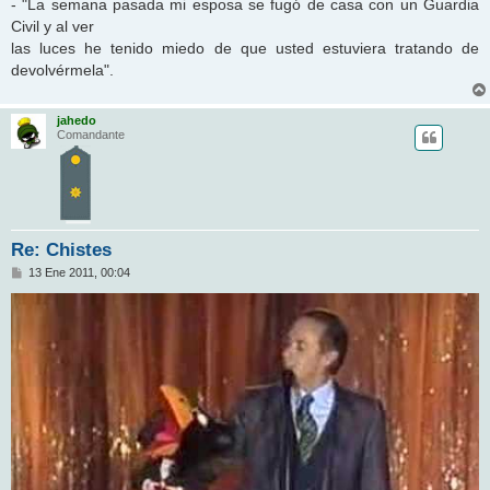
- "La semana pasada mi esposa se fugó de casa con un Guardia
Civil y al ver
las luces he tenido miedo de que usted estuviera tratando de
devolvérmela".
jahedo
Comandante
Re: Chistes
M
13 Ene 2011, 00:04
e
n
s
a
j
e