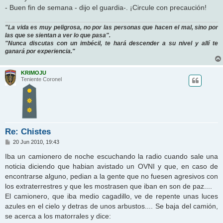
- Buen fin de semana - dijo el guardia-. ¡Circule con precaución!
"La vida es muy peligrosa, no por las personas que hacen el mal, sino por
las que se sientan a ver lo que pasa".
"Nunca discutas con un imbécil, te hará descender a su nivel y allí te
ganará por experiencia."
KRIMOJU
Teniente Coronel
Re: Chistes
M
20 Jun 2010, 19:43
e
n
Iba un camionero de noche escuchando la radio cuando sale una
s
noticia diciendo que habian avistado un OVNI y que, en caso de
a
j
encontrarse alguno, pedian a la gente que no fuesen agresivos con
e
los extraterrestres y que les mostrasen que iban en son de paz....
El camionero, que iba medio cagadillo, ve de repente unas luces
azules en el cielo y detras de unos arbustos.... Se baja del camión,
se acerca a los matorrales y dice: