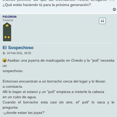
¿Qué estás haciendo tú para la próxima generación?
FIGORON
Teniente
El Sospechoso
M
16 Feb 2011, 18:20
e
n
Asaltan una joyería de madrugada en Oviedo y la "poli" necesita
s
un
a
j
sospechoso.
e
Entonces encuentran a un borracho cerca del lugar y lo llevan
a comisaría.
Allí lo bajan al sotano y un "poli" empieza a meterle la cabeza
en un cubo de agua.
Cuando el borracho esta casi sin aire, el" poli" lo saca y le
pregunta:
-¿donde estan las joyas?