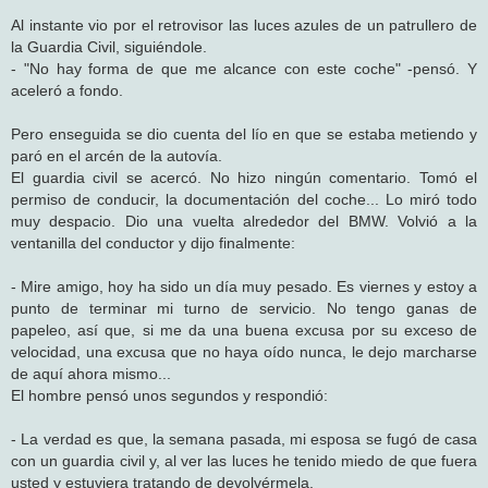
e
Al instante vio por el retrovisor las luces azules de un patrullero de
la Guardia Civil, siguiéndole.
- "No hay forma de que me alcance con este coche" -pensó. Y
aceleró a fondo.
Pero enseguida se dio cuenta del lío en que se estaba metiendo y
paró en el arcén de la autovía.
El guardia civil se acercó. No hizo ningún comentario. Tomó el
permiso de conducir, la documentación del coche... Lo miró todo
muy despacio. Dio una vuelta alrededor del BMW. Volvió a la
ventanilla del conductor y dijo finalmente:
- Mire amigo, hoy ha sido un día muy pesado. Es viernes y estoy a
punto de terminar mi turno de servicio. No tengo ganas de
papeleo, así que, si me da una buena excusa por su exceso de
velocidad, una excusa que no haya oído nunca, le dejo marcharse
de aquí ahora mismo...
El hombre pensó unos segundos y respondió:
- La verdad es que, la semana pasada, mi esposa se fugó de casa
con un guardia civil y, al ver las luces he tenido miedo de que fuera
usted y estuviera tratando de devolvérmela.