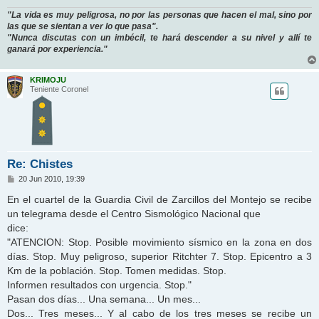
"La vida es muy peligrosa, no por las personas que hacen el mal, sino por
las que se sientan a ver lo que pasa".
"Nunca discutas con un imbécil, te hará descender a su nivel y allí te
ganará por experiencia."
KRIMOJU
Teniente Coronel
Re: Chistes
M
20 Jun 2010, 19:39
e
n
En el cuartel de la Guardia Civil de Zarcillos del Montejo se recibe
s
un telegrama desde el Centro Sismológico Nacional que
a
j
dice:
e
"ATENCION: Stop. Posible movimiento sísmico en la zona en dos
días. Stop. Muy peligroso, superior Ritchter 7. Stop. Epicentro a 3
Km de la población. Stop. Tomen medidas. Stop.
Informen resultados con urgencia. Stop."
Pasan dos días... Una semana... Un mes...
Dos... Tres meses... Y al cabo de los tres meses se recibe un