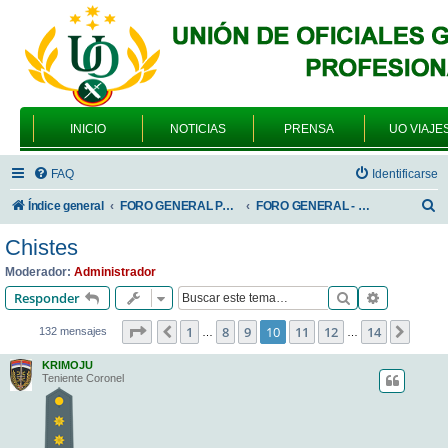
INICIO
NOTICIAS
PRENSA
UO VIAJE
FAQ
Identificarse
B
Índice general
FORO GENERAL PARA TODOS LOS USUARIOS
FORO GENERAL - SONRIA, POR FAVOR
u
Chistes
s
Moderador:
Administrador
c
Buscar
Búsqueda 
Responder
a
Página
10
de
14
1
8
9
10
11
12
14
Anterior
Sigui
132 mensajes
…
…
r
KRIMOJU
Teniente Coronel