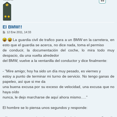
El BMW!!
M
12 Ene 2011, 14:33
e
n
La guardia civil de trafico para a un BMW en la carretera, en
s
esto que el guardia se acerca, no dice nada, toma el permiso
a
j
de conducir, la documentación del coche, lo mira todo muy
e
despacio, da una vuelta alrededor
del BMW, vuelve a la ventanilla del conductor y dice finalmente:
- "Mire amigo; hoy ha sido un día muy pesado, es viernes y
estoy a punto de terminar mi turno de servicio. No tengo ganas de
papeleo, así que si me da
una buena excusa por su exceso de velocidad, una excusa que no
haya oído
nunca, le dejo marcharse de aquí ahora mismo....."
El hombre se lo piensa unos segundos y responde: