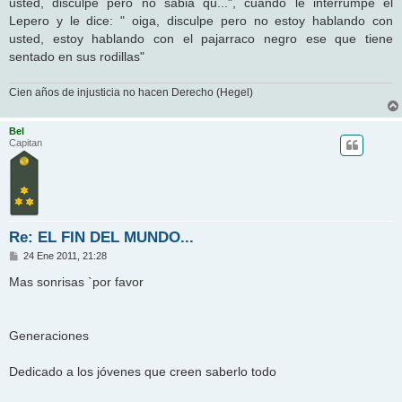
usted, disculpe pero no sabia qu...", cuando le interrumpe el
Lepero y le dice: " oiga, disculpe pero no estoy hablando con
usted, estoy hablando con el pajarraco negro ese que tiene
sentado en sus rodillas"
Cien años de injusticia no hacen Derecho (Hegel)
Bel
Capitan
Re: EL FIN DEL MUNDO...
M
24 Ene 2011, 21:28
e
n
Mas sonrisas `por favor
s
a
j
e
Generaciones
Dedicado a los jóvenes que creen saberlo todo