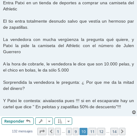
n
Entra Patxi en un tienda de deportes a comprar una camiseta del
s
Athletic
a
j
e
El tio entra totalmente desnudo salvo que vestía un hermoso par
de zapatillas.
La vendedora con mucha vergüenza la pregunta qué quiere, y
Patxi la pide la camiseta del Athletic con el número de Julen
Guerrero
A la hora de cobrarle, le vendedora le dice que son 10.000 pelas, y
el chico en bolas, le da sólo 5.000
Sorprendida la vendedora le pregunta: ¿ Por que me da la mitad
del dinero?
Y Patxi le contesta: aivalaostia pues !!! si en el escaparate hay un
cartel que dice " En pelotas y zapatillas 50% de descuento"!!!
Responder
Página
10
de
14
1
8
9
10
11
12
14
Anterior
Sigui
132 mensajes
…
…