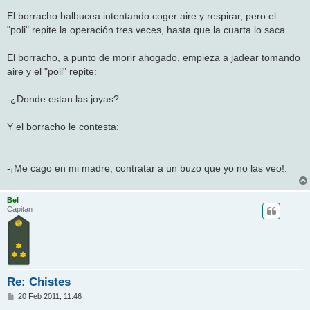
El borracho balbucea intentando coger aire y respirar, pero el
"poli" repite la operación tres veces, hasta que la cuarta lo saca.
El borracho, a punto de morir ahogado, empieza a jadear tomando
aire y el "poli" repite:
-¿Donde estan las joyas?
Y el borracho le contesta:
-¡Me cago en mi madre, contratar a un buzo que yo no las veo!.
Bel
Capitan
Re: Chistes
M
20 Feb 2011, 11:46
e