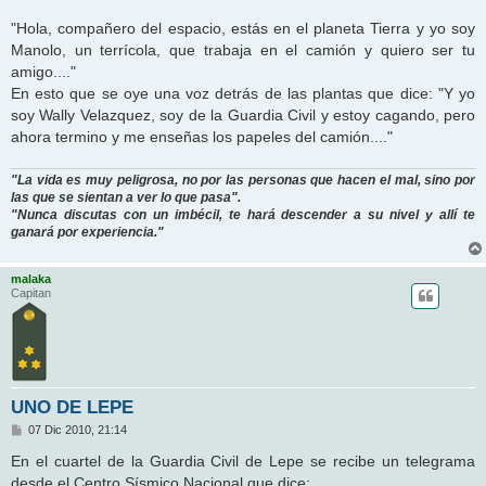
"Hola, compañero del espacio, estás en el planeta Tierra y yo soy
Manolo, un terrícola, que trabaja en el camión y quiero ser tu
amigo...."
En esto que se oye una voz detrás de las plantas que dice: "Y yo
soy Wally Velazquez, soy de la Guardia Civil y estoy cagando, pero
ahora termino y me enseñas los papeles del camión...."
"La vida es muy peligrosa, no por las personas que hacen el mal, sino por
las que se sientan a ver lo que pasa".
"Nunca discutas con un imbécil, te hará descender a su nivel y allí te
ganará por experiencia."
malaka
Capitan
UNO DE LEPE
M
07 Dic 2010, 21:14
e
n
En el cuartel de la Guardia Civil de Lepe se recibe un telegrama
s
desde el Centro Sísmico Nacional que dice:
a