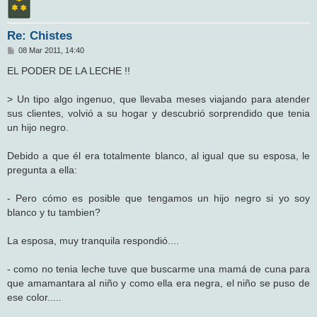
Re: Chistes
M
08 Mar 2011, 14:40
e
n
EL PODER DE LA LECHE !!
s
a
j
> Un tipo algo ingenuo, que llevaba meses viajando para atender
e
sus clientes, volvió a su hogar y descubrió sorprendido que tenia
un hijo negro.
Debido a que él era totalmente blanco, al igual que su esposa, le
pregunta a ella:
- Pero cómo es posible que tengamos un hijo negro si yo soy
blanco y tu tambien?
La esposa, muy tranquila respondió....
- como no tenia leche tuve que buscarme una mamá de cuna para
que amamantara al niño y como ella era negra, el niño se puso de
ese color.....