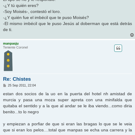
-¿Y tú quién eres?
-Soy Moisés-, contestó el loro.
-¿Y quién fue el imbécil que te puso Moisés?
-El mismo imbécil que le puso Jesús al doberman que está detrás
de ti.
manpasju
Teniente Coronel
Re: Chistes
M
25 Sep 2011, 22:04
e
n
estan dos socios de la uo en la puerta del hotel nh amistad de
s
murcia y pasa una moza super apreta con una minifalda que
a
j
quitaba el sentido y a la que al andar se le iba viendo...como diria
e
benito...to lo negro
y empiezan a porfiar de que si eran las bragas lo que se le veia
que si eran los pelos....total que manpas se echa una carrera y la