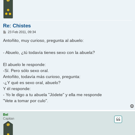
Re: Chistes
M
23 Feb 2011, 09:34
e
n
Antoñito, muy curioso, pregunta al abuelo:
s
a
j
- Abuelo, ¿tú todavía tienes sexo con la abuela?
e
El abuelo le responde:
-Sí. Pero sólo sexo oral.
Antoñito, todavía más curioso, pregunta:
-¿Y qué es sexo oral, abuelo?
Y él responde:
- Yo le digo a tu abuela "Jódete" y ella me responde
"Vete a tomar por culo".
Bel
Capitan