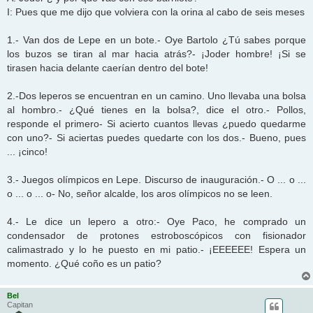
I: Pues que me dijo que volviera con la orina al cabo de seis meses
1.- Van dos de Lepe en un bote.- Oye Bartolo ¿Tú sabes porque
los buzos se tiran al mar hacia atrás?- ¡Joder hombre! ¡Si se
tirasen hacia delante caerían dentro del bote!
2.-Dos leperos se encuentran en un camino. Uno llevaba una bolsa
al hombro.- ¿Qué tienes en la bolsa?, dice el otro.- Pollos,
responde el primero- Si acierto cuantos llevas ¿puedo quedarme
con uno?- Si aciertas puedes quedarte con los dos.- Bueno, pues
... ¡cinco!
3.- Juegos olímpicos en Lepe. Discurso de inauguración.- O ... o ...
o ... o ... o- No, señor alcalde, los aros olímpicos no se leen.
4.- Le dice un lepero a otro:- Oye Paco, he comprado un
condensador de protones estroboscópicos con fisionador
calimastrado y lo he puesto en mi patio.- ¡EEEEEE! Espera un
momento. ¿Qué coño es un patio?
Bel
Capitan