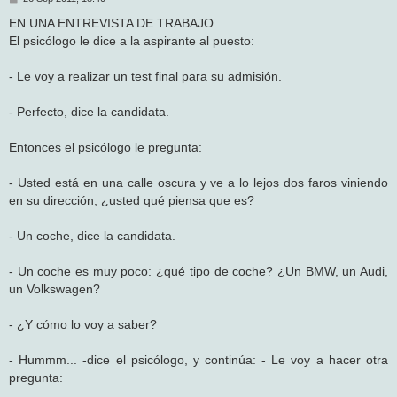
e
n
EN UNA ENTREVISTA DE TRABAJO...
s
El psicólogo le dice a la aspirante al puesto:
a
j
e
- Le voy a realizar un test final para su admisión.
- Perfecto, dice la candidata.
Entonces el psicólogo le pregunta:
- Usted está en una calle oscura y ve a lo lejos dos faros viniendo
en su dirección, ¿usted qué piensa que es?
- Un coche, dice la candidata.
- Un coche es muy poco: ¿qué tipo de coche? ¿Un BMW, un Audi,
un Volkswagen?
- ¿Y cómo lo voy a saber?
- Hummm... -dice el psicólogo, y continúa: - Le voy a hacer otra
pregunta: