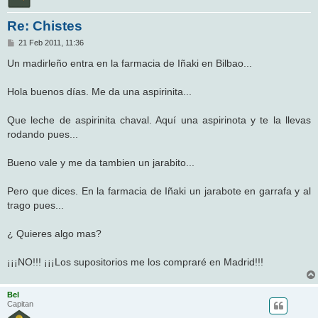
Re: Chistes
M
21 Feb 2011, 11:36
e
n
Un madirleño entra en la farmacia de Iñaki en Bilbao...
s
a
j
Hola buenos días. Me da una aspirinita...
e
Que leche de aspirinita chaval. Aquí una aspirinota y te la llevas
rodando pues...
Bueno vale y me da tambien un jarabito...
Pero que dices. En la farmacia de Iñaki un jarabote en garrafa y al
trago pues...
¿ Quieres algo mas?
¡¡¡NO!!! ¡¡¡Los supositorios me los compraré en Madrid!!!
Bel
Capitan