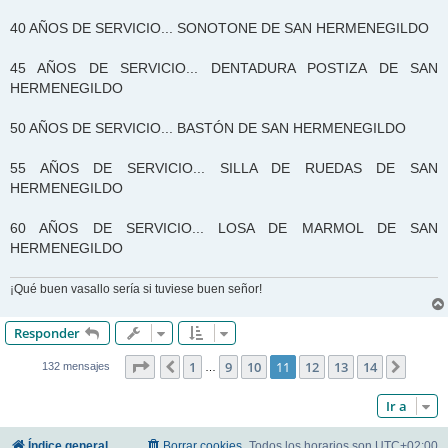
40 AÑOS DE SERVICIO... SONOTONE DE SAN HERMENEGILDO
45 AÑOS DE SERVICIO... DENTADURA POSTIZA DE SAN
HERMENEGILDO
50 AÑOS DE SERVICIO... BASTÓN DE SAN HERMENEGILDO
55 AÑOS DE SERVICIO... SILLA DE RUEDAS DE SAN
HERMENEGILDO
60 AÑOS DE SERVICIO... LOSA DE MARMOL DE SAN
HERMENEGILDO
¡Qué buen vasallo sería si tuviese buen señor!
Responder
Página
11
de
14
1
9
10
11
12
13
14
Anterior
Siguie
132 mensajes
…
Ir a
Índice general
Borrar cookies
Todos los horarios son
UTC+02:00