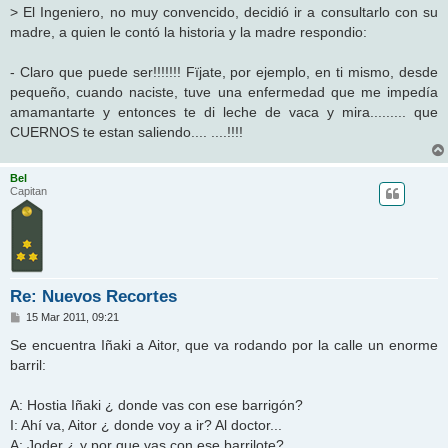
> El Ingeniero, no muy convencido, decidió ir a consultarlo con su
madre, a quien le contó la historia y la madre respondio:
- Claro que puede ser!!!!!!! Fïjate, por ejemplo, en ti mismo, desde
pequeño, cuando naciste, tuve una enfermedad que me impedía
amamantarte y entonces te di leche de vaca y mira......... que
CUERNOS te estan saliendo.... ....!!!!
Bel
Capitan
Re: Nuevos Recortes
M
15 Mar 2011, 09:21
e
n
Se encuentra Iñaki a Aitor, que va rodando por la calle un enorme
s
barril:
a
j
e
A: Hostia Iñaki ¿ donde vas con ese barrigón?
I: Ahí va, Aitor ¿ donde voy a ir? Al doctor...
A: Joder ¿ y por que vas con ese barrilote?