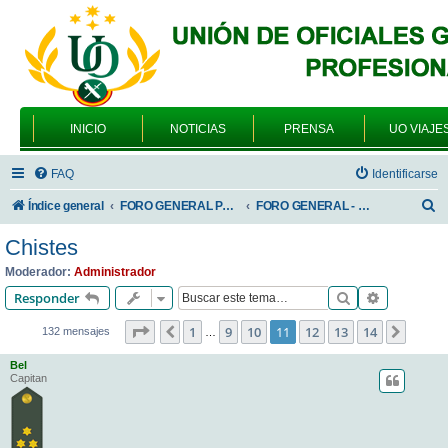
INICIO
NOTICIAS
PRENSA
UO VIAJE
FAQ
Identificarse
B
Índice general
FORO GENERAL PARA TODOS LOS USUARIOS
FORO GENERAL - SONRIA, POR FAVOR
u
Chistes
s
Moderador:
Administrador
c
Buscar
Búsqueda 
Responder
a
Página
11
de
14
1
9
10
11
12
13
14
Anterior
Siguie
132 mensajes
…
r
Bel
Capitan