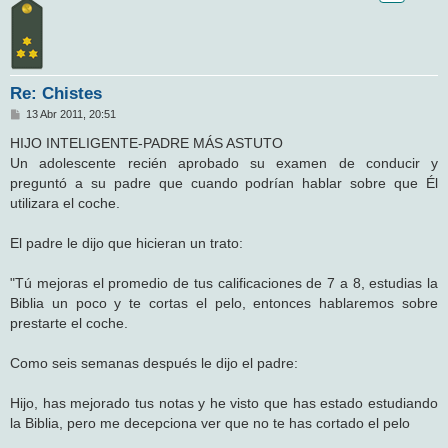
Re: Chistes
M
13 Abr 2011, 20:51
e
n
HIJO INTELIGENTE-PADRE MÁS ASTUTO
s
Un adolescente recién aprobado su examen de conducir y
a
j
preguntó a su padre que cuando podrían hablar sobre que Él
e
utilizara el coche.
El padre le dijo que hicieran un trato:
"Tú mejoras el promedio de tus calificaciones de 7 a 8, estudias la
Biblia un poco y te cortas el pelo, entonces hablaremos sobre
prestarte el coche.
Como seis semanas después le dijo el padre:
Hijo, has mejorado tus notas y he visto que has estado estudiando
la Biblia, pero me decepciona ver que no te has cortado el pelo