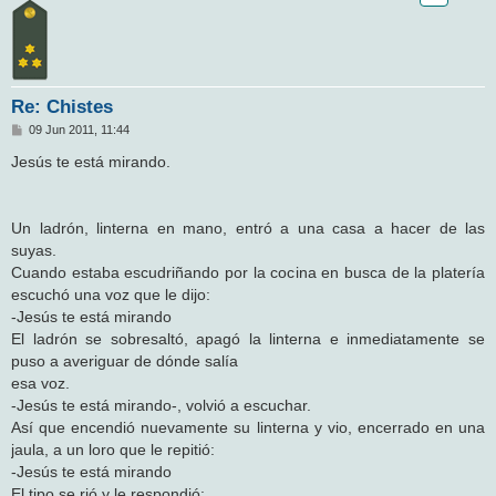
Re: Chistes
M
09 Jun 2011, 11:44
e
n
Jesús te está mirando.
s
a
j
e
Un ladrón, linterna en mano, entró a una casa a hacer de las
suyas.
Cuando estaba escudriñando por la cocina en busca de la platería
escuchó una voz que le dijo:
-Jesús te está mirando
El ladrón se sobresaltó, apagó la linterna e inmediatamente se
puso a averiguar de dónde salía
esa voz.
-Jesús te está mirando-, volvió a escuchar.
Así que encendió nuevamente su linterna y vio, encerrado en una
jaula, a un loro que le repitió:
-Jesús te está mirando
El tipo se rió y le respondió: