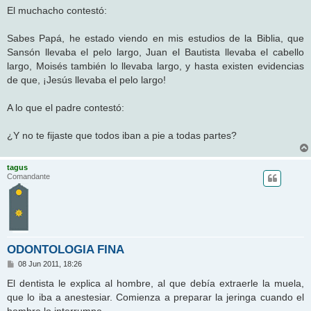
El muchacho contestó:
Sabes Papá, he estado viendo en mis estudios de la Biblia, que
Sansón llevaba el pelo largo, Juan el Bautista llevaba el cabello
largo, Moisés también lo llevaba largo, y hasta existen evidencias
de que, ¡Jesús llevaba el pelo largo!
A lo que el padre contestó:
¿Y no te fijaste que todos iban a pie a todas partes?
tagus
Comandante
ODONTOLOGIA FINA
M
08 Jun 2011, 18:26
e
n
El dentista le explica al hombre, al que debía extraerle la muela,
s
que lo iba a anestesiar. Comienza a preparar la jeringa cuando el
a
j