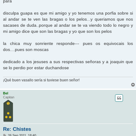
para
disculpa guapa es que mi amigo y yo tenemos una porfia sobre si
al andar se te ven las bragas o los pelos...y queriamos que nos
sacases de duda..porque al andar se te va viendo todo lo negro y
mi amigo dice que son las bragas y yo que son los pelos
la chica muy sonriente responde--- pues os equivocais los
dos....pues son moscas
dedicado a los jesuses a sus respectivas señoras y a joaquin que
se lo perdio por estar duchandose
¡Qué buen vasallo sería si tuviese buen señor!
Bel
Capitan
Re: Chistes
M
26 Sep 2011, 18:40