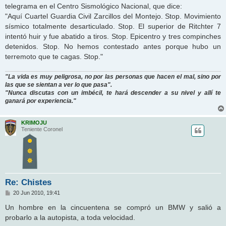
telegrama en el Centro Sismológico Nacional, que dice:
"Aquí Cuartel Guardia Civil Zarcillos del Montejo. Stop. Movimiento
sísmico totalmente desarticulado. Stop. El superior de Ritchter 7
intentó huir y fue abatido a tiros. Stop. Epicentro y tres compinches
detenidos. Stop. No hemos contestado antes porque hubo un
terremoto que te cagas. Stop."
"La vida es muy peligrosa, no por las personas que hacen el mal, sino por
las que se sientan a ver lo que pasa".
"Nunca discutas con un imbécil, te hará descender a su nivel y allí te
ganará por experiencia."
KRIMOJU
Teniente Coronel
Re: Chistes
M
20 Jun 2010, 19:41
e
n
Un hombre en la cincuentena se compró un BMW y salió a
s
probarlo a la autopista, a toda velocidad.
a
j