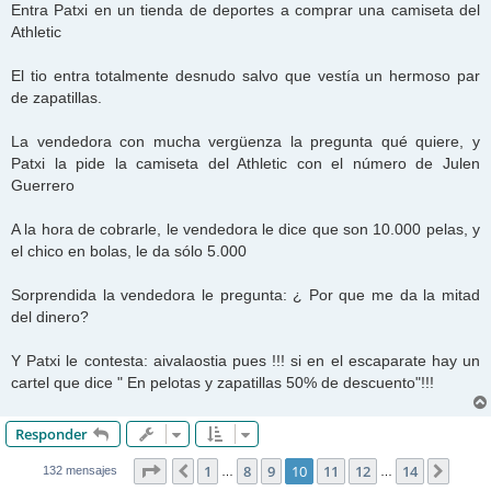
n
Entra Patxi en un tienda de deportes a comprar una camiseta del
s
Athletic
a
j
e
El tio entra totalmente desnudo salvo que vestía un hermoso par
de zapatillas.
La vendedora con mucha vergüenza la pregunta qué quiere, y
Patxi la pide la camiseta del Athletic con el número de Julen
Guerrero
A la hora de cobrarle, le vendedora le dice que son 10.000 pelas, y
el chico en bolas, le da sólo 5.000
Sorprendida la vendedora le pregunta: ¿ Por que me da la mitad
del dinero?
Y Patxi le contesta: aivalaostia pues !!! si en el escaparate hay un
cartel que dice " En pelotas y zapatillas 50% de descuento"!!!
Responder
Página
10
de
14
1
8
9
10
11
12
14
Anterior
Sigui
132 mensajes
…
…