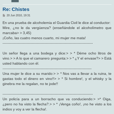
Re: Chistes
M
20 Jun 2010, 19:31
e
n
En una prueba de alcoholemia el Guardia Civil le dice al conductor:
s
Mire, ¿no le da vergüenza? (enseñándole el alcoholímetro que
a
j
marcaba> > 3,45)
e
¡Coño, las cuatro menos cuarto, mi mujer me mata!
-----------------------------------------------------------------------
Un señor llega a una bodega y dice:> > * Déme ocho litros de
vino.> > A lo que el camarero pregunta:> > * ¿Y el envase?> > Está
usted hablando con él.
----------------------------------------------------------------------
Una mujer le dice a su marido:> > * Nos vas a llevar a la ruina, te
gastas todo el dinero en vino!!> > * Si hombre!, y el whisky y la
ginebra me la regalan, no te jode!!
-----------------------------------------------------------------------
Un policía para a un borracho que va conduciendo:> >* Oiga,
¿pero no ha visto la flecha?.> > * ¡Venga coño!, ¡no he visto a los
indios y voy a ver la flecha!.