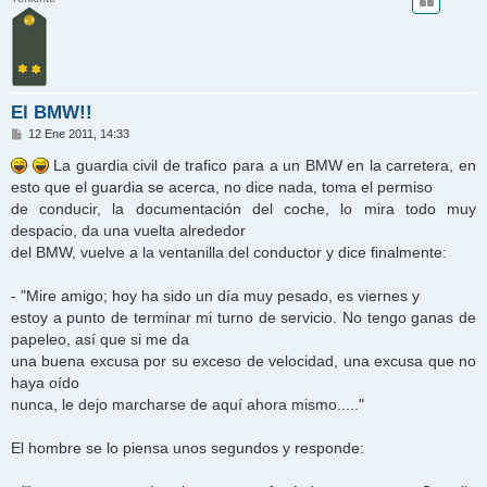
El BMW!!
M
12 Ene 2011, 14:33
e
n
La guardia civil de trafico para a un BMW en la carretera, en
s
esto que el guardia se acerca, no dice nada, toma el permiso
a
j
de conducir, la documentación del coche, lo mira todo muy
e
despacio, da una vuelta alrededor
del BMW, vuelve a la ventanilla del conductor y dice finalmente:
- "Mire amigo; hoy ha sido un día muy pesado, es viernes y
estoy a punto de terminar mi turno de servicio. No tengo ganas de
papeleo, así que si me da
una buena excusa por su exceso de velocidad, una excusa que no
haya oído
nunca, le dejo marcharse de aquí ahora mismo....."
El hombre se lo piensa unos segundos y responde: