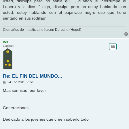
usted, disculpe pero no sabia qu...", cuando le interrumpe el
Lepero y le dice: " oiga, disculpe pero no estoy hablando con
usted, estoy hablando con el pajarraco negro ese que tiene
sentado en sus rodillas"
Cien años de injusticia no hacen Derecho (Hegel)
Bel
Capitan
Re: EL FIN DEL MUNDO...
M
24 Ene 2011, 21:28
e
n
Mas sonrisas `por favor
s
a
j
e
Generaciones
Dedicado a los jóvenes que creen saberlo todo