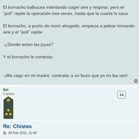
El borracho balbucea intentando coger aire y respirar, pero el
"poli" repite la operación tres veces, hasta que la cuarta lo saca.
El borracho, a punto de morir ahogado, empieza a jadear tomando
aire y el "poli" repite:
-¿Donde estan las joyas?
Y el borracho le contesta:
-¡Me cago en mi madre, contratar a un buzo que yo no las veo!.
Bel
Capitan
Re: Chistes
M
20 Feb 2011, 11:46
e