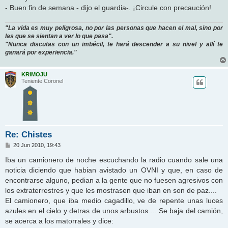
- Buen fin de semana - dijo el guardia-. ¡Circule con precaución!
"La vida es muy peligrosa, no por las personas que hacen el mal, sino por
las que se sientan a ver lo que pasa".
"Nunca discutas con un imbécil, te hará descender a su nivel y allí te
ganará por experiencia."
KRIMOJU
Teniente Coronel
Re: Chistes
M
20 Jun 2010, 19:43
e
n
Iba un camionero de noche escuchando la radio cuando sale una
s
noticia diciendo que habian avistado un OVNI y que, en caso de
a
j
encontrarse alguno, pedian a la gente que no fuesen agresivos con
e
los extraterrestres y que les mostrasen que iban en son de paz....
El camionero, que iba medio cagadillo, ve de repente unas luces
azules en el cielo y detras de unos arbustos.... Se baja del camión,
se acerca a los matorrales y dice: