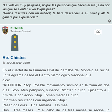
"La vida es muy peligrosa, no por las personas que hacen el mal, sino por
las que se sientan a ver lo que pasa".
"Nunca discutas con un imbécil, te hará descender a su nivel y allí te
ganará por experiencia."
KRIMOJU
Teniente Coronel
Re: Chistes
M
20 Jun 2010, 19:39
e
n
En el cuartel de la Guardia Civil de Zarcillos del Montejo se recibe
s
un telegrama desde el Centro Sismológico Nacional que
a
j
dice:
e
"ATENCION: Stop. Posible movimiento sísmico en la zona en dos
días. Stop. Muy peligroso, superior Ritchter 7. Stop. Epicentro a 3
Km de la población. Stop. Tomen medidas. Stop.
Informen resultados con urgencia. Stop."
Pasan dos días... Una semana... Un mes...
Dos... Tres meses... Y al cabo de los tres meses se recibe un