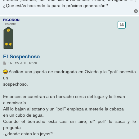
¿Qué estás haciendo tú para la próxima generación?
FIGORON
Teniente
El Sospechoso
M
16 Feb 2011, 18:20
e
n
Asaltan una joyería de madrugada en Oviedo y la "poli" necesita
s
un
a
j
sospechoso.
e
Entonces encuentran a un borracho cerca del lugar y lo llevan
a comisaría.
Allí lo bajan al sotano y un "poli" empieza a meterle la cabeza
en un cubo de agua.
Cuando el borracho esta casi sin aire, el" poli" lo saca y le
pregunta:
-¿donde estan las joyas?