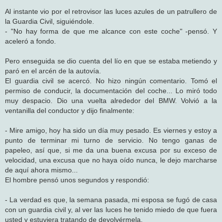
e
Al instante vio por el retrovisor las luces azules de un patrullero de
la Guardia Civil, siguiéndole.
- "No hay forma de que me alcance con este coche" -pensó. Y
aceleró a fondo.
Pero enseguida se dio cuenta del lío en que se estaba metiendo y
paró en el arcén de la autovía.
El guardia civil se acercó. No hizo ningún comentario. Tomó el
permiso de conducir, la documentación del coche... Lo miró todo
muy despacio. Dio una vuelta alrededor del BMW. Volvió a la
ventanilla del conductor y dijo finalmente:
- Mire amigo, hoy ha sido un día muy pesado. Es viernes y estoy a
punto de terminar mi turno de servicio. No tengo ganas de
papeleo, así que, si me da una buena excusa por su exceso de
velocidad, una excusa que no haya oído nunca, le dejo marcharse
de aquí ahora mismo...
El hombre pensó unos segundos y respondió:
- La verdad es que, la semana pasada, mi esposa se fugó de casa
con un guardia civil y, al ver las luces he tenido miedo de que fuera
usted y estuviera tratando de devolvérmela.