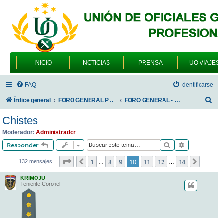
INICIO
NOTICIAS
PRENSA
UO VIAJE
FAQ
Identificarse
B
Índice general
FORO GENERAL PARA TODOS LOS USUARIOS
FORO GENERAL - SONRIA, POR FAVOR
u
Chistes
s
Moderador:
Administrador
c
Buscar
Búsqueda 
Responder
a
Página
10
de
14
1
8
9
10
11
12
14
Anterior
Sigui
132 mensajes
…
…
r
KRIMOJU
Teniente Coronel