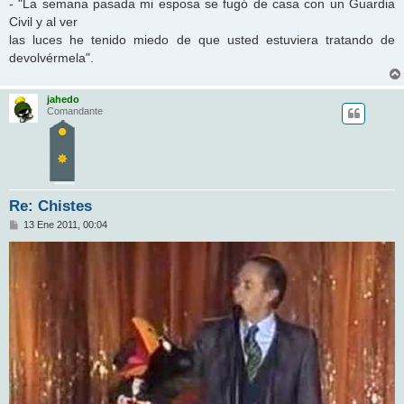
- "La semana pasada mi esposa se fugó de casa con un Guardia
Civil y al ver
las luces he tenido miedo de que usted estuviera tratando de
devolvérmela".
jahedo
Comandante
Re: Chistes
M
13 Ene 2011, 00:04
e
n
s
a
j
e