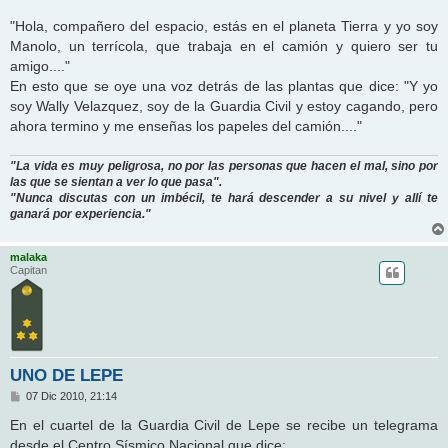
"Hola, compañero del espacio, estás en el planeta Tierra y yo soy
Manolo, un terrícola, que trabaja en el camión y quiero ser tu
amigo...."
En esto que se oye una voz detrás de las plantas que dice: "Y yo
soy Wally Velazquez, soy de la Guardia Civil y estoy cagando, pero
ahora termino y me enseñas los papeles del camión...."
"La vida es muy peligrosa, no por las personas que hacen el mal, sino por
las que se sientan a ver lo que pasa".
"Nunca discutas con un imbécil, te hará descender a su nivel y allí te
ganará por experiencia."
malaka
Capitan
UNO DE LEPE
M
07 Dic 2010, 21:14
e
n
En el cuartel de la Guardia Civil de Lepe se recibe un telegrama
s
desde el Centro Sísmico Nacional que dice:
a