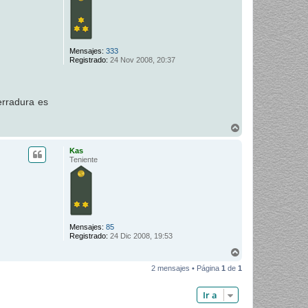
Mensajes:
333
Registrado:
24 Nov 2008, 20:37
erradura es
A
r
r
Kas
i
Teniente
b
a
Mensajes:
85
Registrado:
24 Dic 2008, 19:53
A
r
2 mensajes • Página
1
de
1
r
i
b
Ir a
a