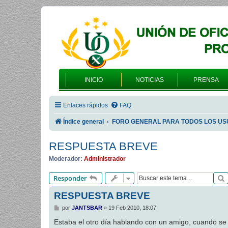
INICIO
NOTICIAS
PRENSA
Enlaces rápidos
FAQ
Índice general
FORO GENERAL PARA TODOS LOS US
RESPUESTA BREVE
Moderador:
Administrador
Responder
RESPUESTA BREVE
M
por
JANTSBAR
»
19 Feb 2010, 18:07
e
n
Estaba el otro día hablando con un amigo, cuando se l
s