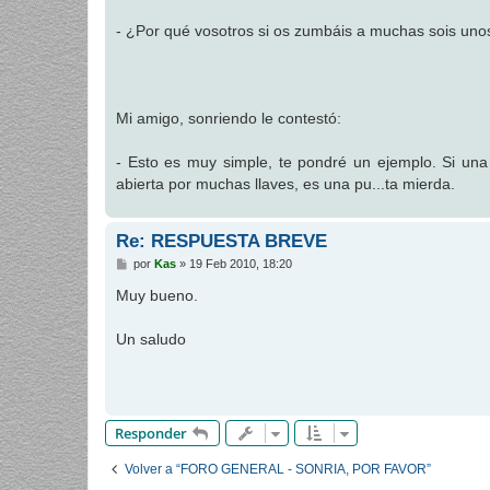
a
j
- ¿Por qué vosotros si os zumbáis a muchas sois un
e
Mi amigo, sonriendo le contestó:
- Esto es muy simple, te pondré un ejemplo. Si una
abierta por muchas llaves, es una pu...ta mierda.
Re: RESPUESTA BREVE
M
por
Kas
»
19 Feb 2010, 18:20
e
n
Muy bueno.
s
a
j
Un saludo
e
Responder
Volver a “FORO GENERAL - SONRIA, POR FAVOR”