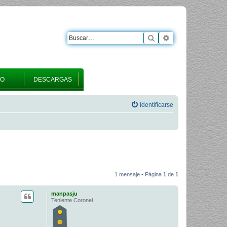
Buscar
Búsqueda avanza
RO
DESCARGAS
Identificarse
1 mensaje • Página
1
de
1
manpasju
Teniente Coronel