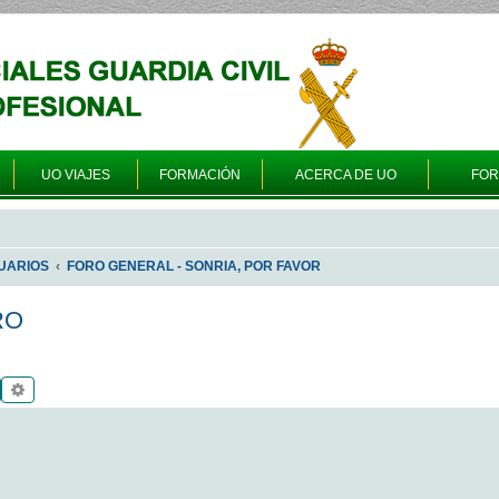
UO VIAJES
FORMACIÓN
ACERCA DE UO
FO
UARIOS
FORO GENERAL - SONRIA, POR FAVOR
RO
Buscar
Búsqueda avanzada