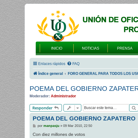
INICIO
NOTICIAS
PRENSA
Enlaces rápidos
FAQ
Índice general
FORO GENERAL PARA TODOS LOS US
POEMA DEL GOBIERNO ZAPATE
Moderador:
Administrador
Responder
POEMA DEL GOBIERNO ZAPATERO
M
por
manpasju
»
09 Mar 2010, 22:50
e
n
Con diez millones de votos
s