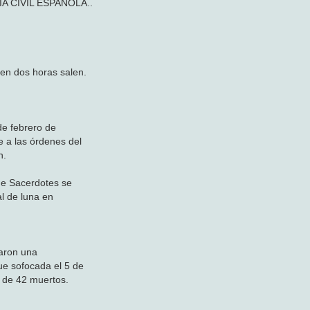
IA CIVIL ESPAÑOLA..
 en dos horas salen.
de febrero de
e a las órdenes del
n.
de Sacerdotes se
al de luna en
taron una
fue sofocada el 5 de
o de 42 muertos.