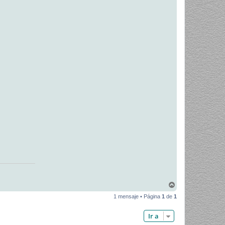
A
r
1 mensaje • Página
1
de
1
r
i
b
Ir a
a