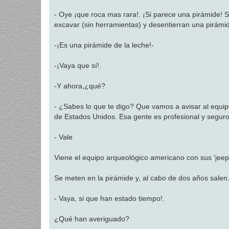
a
j
- Oye ¡que roca mas rara!. ¡Si parece una pirámide! 
e
excavar (sin herramientas) y desentierran una pirám
-¡Es una pirámide de la leche!-
-¡Vaya que sí!.
-Y ahora,¿qué?
- ¿Sabes lo que te digo? Que vamos a avisar al equi
de Estados Unidos. Esa gente es profesional y segur
- Vale
Viene el equipo arqueológico americano con sus 'jeeps
Se meten en la pirámide y, al cabo de dos años salen
- Vaya, si que han estado tiempo!.
¿Qué han averiguado?