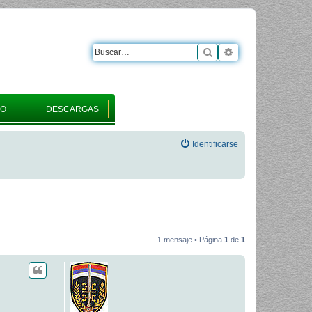
Buscar
Búsqueda avanza
RO
DESCARGAS
Identificarse
1 mensaje • Página
1
de
1