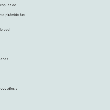
después de
sta pirámide fue
do eso!
manes.
 dos años y