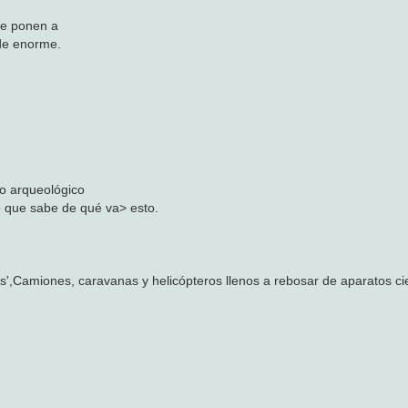
Se ponen a
ide enorme.
po arqueológico
o que sabe de qué va> esto.
',Camiones, caravanas y helicópteros llenos a rebosar de aparatos cie
.