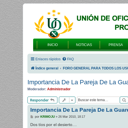
INICIO
NOTICIAS
PRENSA
Enlaces rápidos
FAQ
Índice general
FORO GENERAL PARA TODOS LOS US
Importancia De La Pareja De La Guar
Moderador:
Administrador
Responder
Importancia De La Pareja De La Guard
M
por
KRIMOJU
»
26 Mar 2010, 18:17
e
n
Dos tíos por el desierto....
s