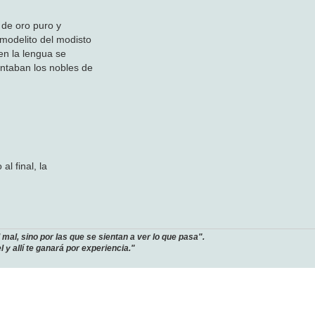
 de oro puro y
 modelito del modisto
 en la lengua se
entaban los nobles de
l final, la
mal, sino por las que se sientan a ver lo que pasa".
 y allí te ganará por experiencia."