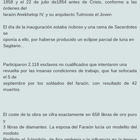
1858 y el 22 de julio de1854 antes de Cristo, conforme a las
órdenes del
faraón Anekhetop IV, y su arquitecto Tutmosis el Joven.
El día de la inauguración estaba nuboso y una rama de Sacerdotes
se
oponía a ello, por haberse producido un eclipse parcial de luna en
Sagitario...
Participaron 2.118 esclavos no cualificados que intentaron una
revuelta por las insanas condiciones de trabajo, que fue sofocada
el 5 de
septiembre por los soldados del faraón, con resultado de 42
muertos.
El coste de la obra se cifra exactamente en 658 libras de oro puro
y
3 libras de diamantes. La esposa del Faraón lucía un modelito del
modisto
Perfilotis el Julandrón, de fina pedrería y la influencia en la lengua