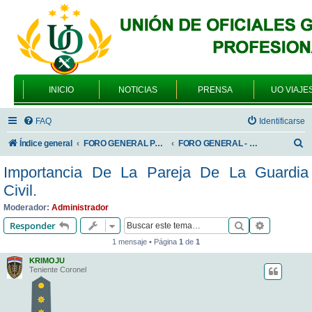
INICIO
NOTICIAS
PRENSA
UO VIAJE
FAQ
Identificarse
B
Índice general
FORO GENERAL PARA TODOS LOS USUARIOS
FORO GENERAL - SONRIA, POR FAVOR
u
Importancia De La Pareja De La Guardia
s
Civil.
c
Moderador:
Administrador
a
Buscar
Búsqueda 
Responder
r
1 mensaje • Página
1
de
1
KRIMOJU
Teniente Coronel