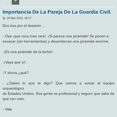
Importancia De La Pareja De La Guardia Civil.
M
26 Mar 2010, 18:17
e
n
Dos tíos por el desierto....
s
a
j
- Oye ¡que roca mas rara!. ¡Si parece una pirámide! Se ponen a
e
excavar (sin herramientas) y desentierran una pirámide enorme.
-¡Es una pirámide de la leche!-
-¡Vaya que sí!.
-Y ahora,¿qué?
- ¿Sabes lo que te digo? Que vamos a avisar al equipo
arqueológico
de Estados Unidos. Esa gente es profesional y seguro que sabe de
qué va> esto.
- Vale