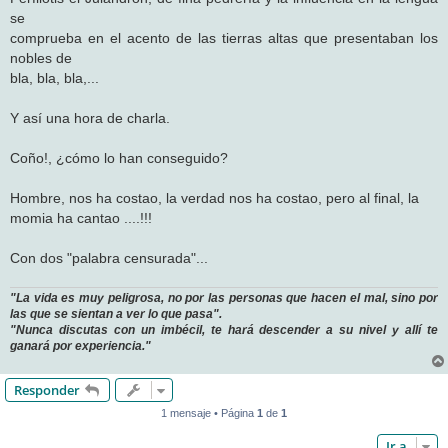
se
comprueba en el acento de las tierras altas que presentaban los
nobles de
bla, bla, bla,...
Y así una hora de charla.
Coño!, ¿cómo lo han conseguido?
Hombre, nos ha costao, la verdad nos ha costao, pero al final, la
momia ha cantao ....!!!
Con dos "palabra censurada"...
"La vida es muy peligrosa, no por las personas que hacen el mal, sino por
las que se sientan a ver lo que pasa".
"Nunca discutas con un imbécil, te hará descender a su nivel y allí te
ganará por experiencia."
Responder
1 mensaje • Página
1
de
1
Ir a